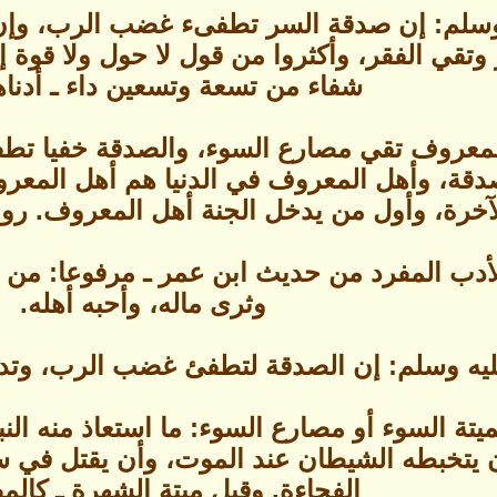
 وسلم: إن صدقة السر تطفىء غضب الرب، وإن
تقي الفقر، وأكثروا من قول لا حول ولا قوة إلا 
شفاء من تسعة وتسعين داء ـ أدناها
المعروف تقي مصارع السوء، والصدقة خفيا ت
ة، وأهل المعروف في الدنيا هم أهل المعروف
آخرة، وأول من يدخل الجنة أهل المعروف. رواه
لأدب المفرد من حديث ابن عمر ـ مرفوعا: م
وثرى ماله، وأحبه أهله.
يه وسلم: إن الصدقة لتطفئ غضب الرب، وتدفع
بميتة السوء أو مصارع السوء: ما استعاذ منه ال
 يتخبطه الشيطان عند الموت، وأن يقتل في س
الفجاءة. وقيل ميتة الشهرة ـ كال