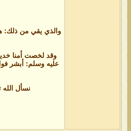
والذي يقي من ذلك: هو
وقد لخصت أمنا خديجة
عليه وسلم: أبشر فوا
نسأل الله ت