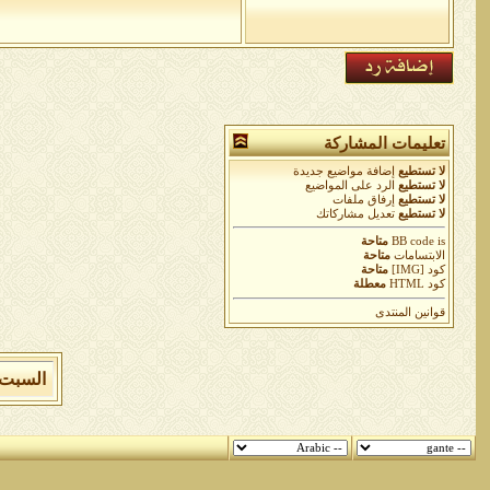
تعليمات المشاركة
لا تستطيع
إضافة مواضيع جديدة
لا تستطيع
الرد على المواضيع
لا تستطيع
إرفاق ملفات
لا تستطيع
تعديل مشاركاتك
is
BB code
متاحة
الابتسامات
متاحة
كود [IMG]
متاحة
كود HTML
معطلة
قوانين المنتدى
السبت 8 من اغسطس 2026 , الساعة الان 03:57:08 