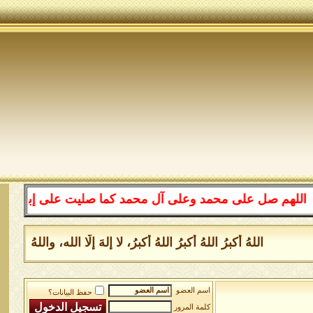
م صل على محمد وعلى آل محمد كما صليت على إبراهيم وعلى آل
اللهُ أكبرُ اللهُ أكبرُ اللهُ أكبرُ، لا إلهَ إلَّا الله، والله
اسم العضو
حفظ البيانات؟
كلمة المرور