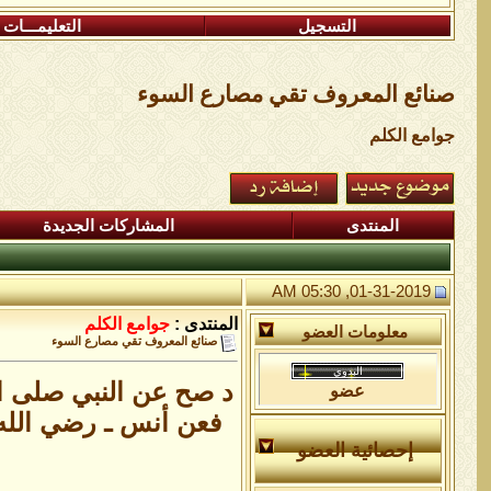
التسجيل
التعليمـــات
صنائع المعروف تقي مصارع السوء
جوامع الكلم
المنتدى
المشاركات الجديدة
01-31-2019, 05:30 AM
المنتدى :
جوامع الكلم
معلومات العضو
صنائع المعروف تقي مصارع السوء
د صح عن النبي صلى ال
عضو
فعن أنس ـ رضي الله 
إحصائية العضو