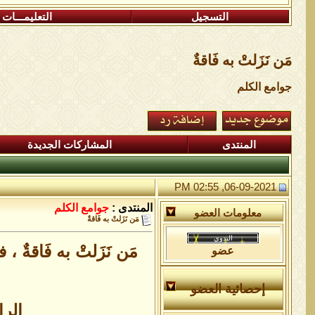
التسجيل
التعليمـــات
مَن نَزَلتْ به فَاقةٌ
جوامع الكلم
المنتدى
المشاركات الجديدة
06-09-2021, 02:55 PM
المنتدى :
جوامع الكلم
معلومات العضو
مَن نَزَلتْ به فَاقةٌ
مَن نَزَلتْ به فَاقةٌ ، فأ
عضو
إحصائية العضو
الرا