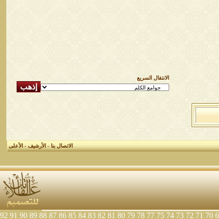
الانتقال السريع
الاتصال بنا
-
الأرشيف
-
الأعلى
92
91
90
89
88
87
86
85
84
83
82
81
80
79
78
77
75
74
73
72
71
70
6