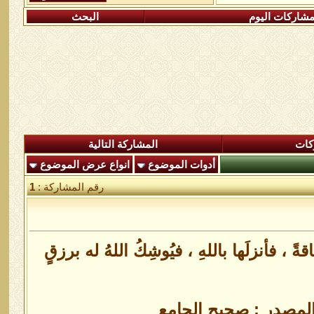
شاركات اليوم
البحث
كات
المشاركة التالية
أدوات الموضوع
انواع عرض الموضوع
رقم المشاركة :
1
 فاقةً ، فأنزلَها باللهِ ، فيُوشِكُ اللهُ له برزقٍ
 المصدر : صحيح الجامع