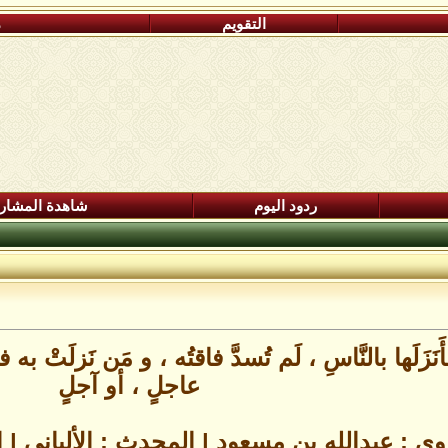
التقويم
م
ردود اليوم
شاهدة المشار
َنَزَلَها بالنَّاسِ ، لَم تُسدَّ فاقتُه ، و مَن نَزلَتْ به
عاجلٍ ، أو آجلٍ
وي : عبدالله بن مسعود | المحدث : الألباني |