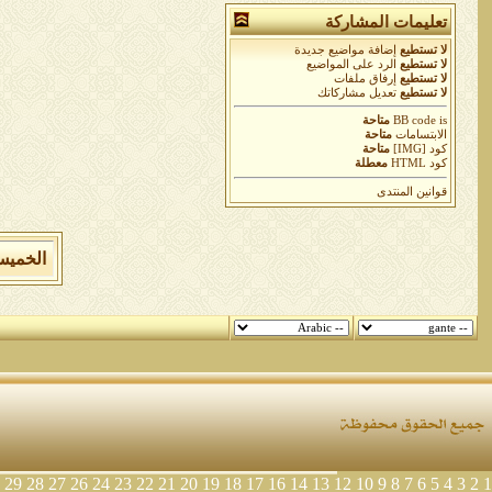
تعليمات المشاركة
لا تستطيع
إضافة مواضيع جديدة
لا تستطيع
الرد على المواضيع
لا تستطيع
إرفاق ملفات
لا تستطيع
تعديل مشاركاتك
is
BB code
متاحة
الابتسامات
متاحة
كود [IMG]
متاحة
كود HTML
معطلة
قوانين المنتدى
الخميس 6 من اغسطس 2026 , الساعة الان 9
29
28
27
26
24
23
22
21
20
19
18
17
16
14
13
12
10
9
8
7
6
5
4
3
2
1