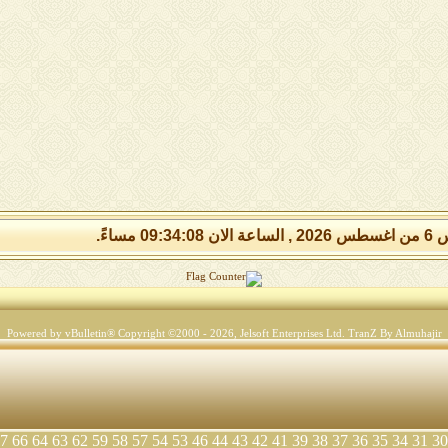
09:34:0 مساءً.
Powered by vBulletin® Copyright ©2000 - 2026, Jelsoft Enterprises Ltd.
TranZ By Almuhajir
7
66
64
63
62
59
58
57
54
53
46
44
43
42
41
39
38
37
36
35
34
31
30