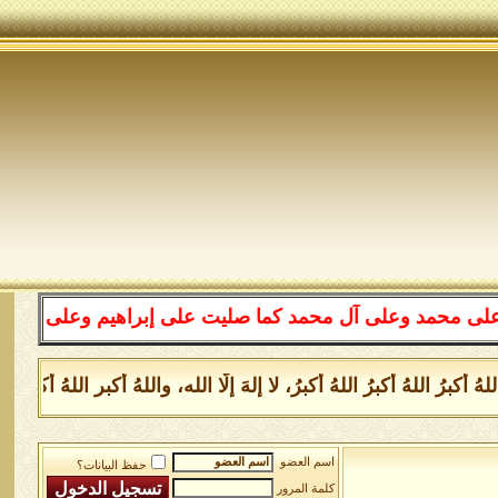
حمد وعلى آل محمد كما صليت على إبراهيم وعلى آل إبراهيم إ
 أكبرُ اللهُ أكبرُ اللهُ أكبرُ، لا إلهَ إلَّا الله، واللهُ أكبر الل
اسم العضو
حفظ البيانات؟
كلمة المرور