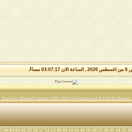
03:07:1 مساءً.
Powered by vBulletin® Copyright ©2000 - 2026, Jelsoft Enterprises Ltd.
TranZ By Almuhajir
7
66
64
63
62
59
58
57
54
53
46
44
43
42
41
39
38
37
36
35
34
31
30