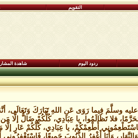
التقويم
م
ردود اليوم
شاهدة المشار
 عليه وسلَّمَ فِيما رَوَى عَنِ اللهِ تَبَارَكَ وَتَعَالَى، أنّ
ُحَرَّمًا، فلا تَظَالَمُوا، يا عِبَادِي، كُلُّكُمْ ضَالٌّ إلَّا مَن ه
فَاسْتَطْعِمُونِي أُطْعِمْكُمْ، يا عِبَادِي، كُلُّكُمْ عَارٍ إلَّ
وَالنَّهَارِ، وَأَنَا أَغْفِرُ الذُّنُوبَ جَمِيعًا، فَاسْتَغْفِرُونِي 