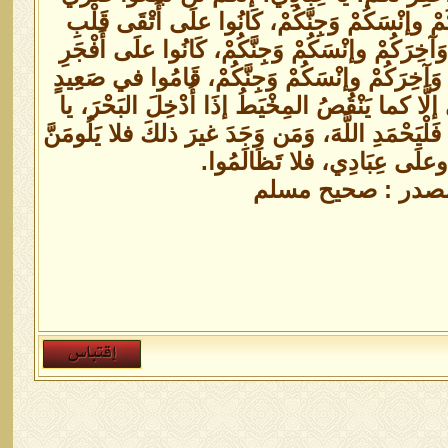
َكُمْ وإنْسَكُمْ وَجِنَّكُمْ، كَانُوا علَى أَتْقَى قَلْبِ
آخِرَكُمْ وإنْسَكُمْ وَجِنَّكُمْ، كَانُوا علَى أَفْجَرِ
وَآخِرَكُمْ وإنْسَكُمْ وَجِنَّكُمْ، قَامُوا في صَعِيدٍ
َّا كما يَنْقُصُ المِخْيَطُ إذَا أُدْخِلَ البَحْرَ، يا
ا فَلْيَحْمَدِ اللَّهَ، وَمَن وَجَدَ غيرَ ذلكَ فلا يَلُومَنَّ
وعلَى عِبَادِي، فلا تَظَالَمُوا.
المصدر : صحيح مسلم