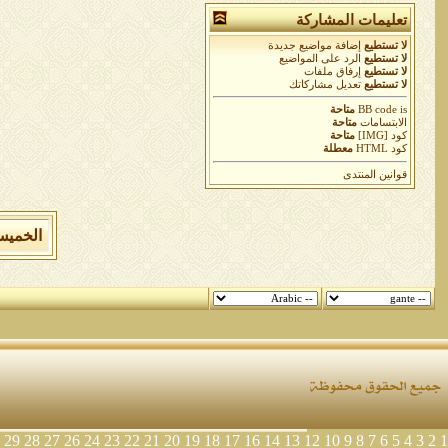
تعليمات المشاركة
لا تستطيع
إضافة مواضيع جديدة
لا تستطيع
الرد على المواضيع
لا تستطيع
إرفاق ملفات
لا تستطيع
تعديل مشاركاتك
is
BB code
متاحة
الابتسامات
متاحة
كود [IMG]
متاحة
كود HTML
معطلة
قوانين المنتدى
الخميس 6 من اغسطس 2026 , الساعة الان 7
29
28
27
26
24
23
22
21
20
19
18
17
16
14
13
12
10
9
8
7
6
5
4
3
2
1