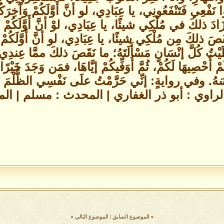
ُوا نَفْعِي فَتَنْفَعُونِي، يا عِبَادِي، لو أنَّ أَوَّلَكُمْ وَآخِر
ادَ ذلكَ في مُلْكِي شيئًا، يا عِبَادِي، لوْ أنَّ أَوَّلَكُمْ وَ
َصَ ذلكَ مِن مُلْكِي شيئًا، يا عِبَادِي، لو أنَّ أَوَّلَكُمْ 
ْتُ كُلَّ إنْسَانٍ مَسْأَلَتَهُ؛ ما نَقَصَ ذلكَ ممَّا عِندِي إل
 أُحْصِيهَا لَكُمْ، ثُمَّ أُوَفِّيكُمْ إيَّاهَا، فمَن وَجَدَ خَيْرً
فْسَهُ. وفي روايةٍ: إنِّي حَرَّمْتُ علَى نَفْسِي الظُّلْمَ 
لراوي : أبو ذر الغفاري | المحدث : مسلم | 
«
الموضوع السابق
|
الموضوع التالي
»