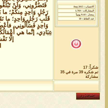
فَتَضُرُّونِي، وَلَنْ تَبْلُغ
رَجُلٍ وَاحِدٍ مِنكُمْ؛ ما زَ
قَلْبِ رَجُلٍ وَاحِدٍ؛ ما نَق
وَاحِدٍ فَسَأَلُونِي، فأعْطَي
عِبَادِي، إنَّما هي أَعْمَالُكُمْ
إلَّا نَ
ا
شكراً: 17
تم شكره 39 مرة في 35
مشاركة