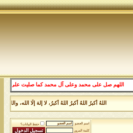
اللهم صل على محمد وعلى آل محمد كما صليت على إبراهيم وعل
اللهُ أكبرُ اللهُ أكبرُ اللهُ أكبرُ، لا إلهَ إلَّا الله، و
اسم العضو
حفظ البيانات؟
كلمة المرور