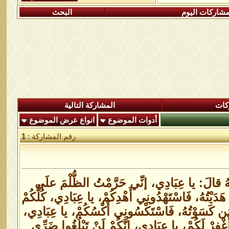
شاركات اليوم
البحث
كات
المشاركة التالية
أدوات الموضوع
انواع عرض الموضوع
رقم المشاركة :
1
َهُ قالَ: يا عِبَادِي، إنِّي حَرَّمْتُ الظُّلْمَ علَى
َدَيْتُهُ، فَاسْتَهْدُونِي أَهْدِكُمْ، يا عِبَادِي، كُلُّكُمْ
ا مَن كَسَوْتُهُ، فَاسْتَكْسُونِي أَكْسُكُمْ، يا عِبَادِي،
أَغْفِرْ لَكُمْ، يا عِبَادِي، إنَّكُمْ لَنْ تَبْلُغُوا ضَرِّي