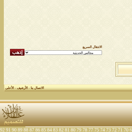
الانتقال السريع
الاتصال بنا
-
الأرشيف
-
الأعلى
92
91
90
89
88
87
86
85
84
83
82
81
80
79
78
77
75
74
73
72
71
70
6