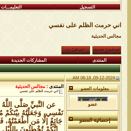
التسجيل
التعليمـــات
اني حرمت الظلم على نفسي
مجالس الحديثية
المنتدى
المشاركات الجديدة
09-12-2024, 06:18 AM
المنتدى :
مجالس الحديثية
معلومات العضو
اني حرمت الظلم على نفسي
عن النَّبيِّ صَلَّى اللَّهُ
عضو
نَفْسِي، وَجَعَلْتُهُ بيْنَكُمْ م
جَائِعٌ إلَّا مَن أَطْعَمْتُهُ، 
إحصائية العضو
إنَّكُمْ تُخْطِئُونَ باللَّيْلِ 