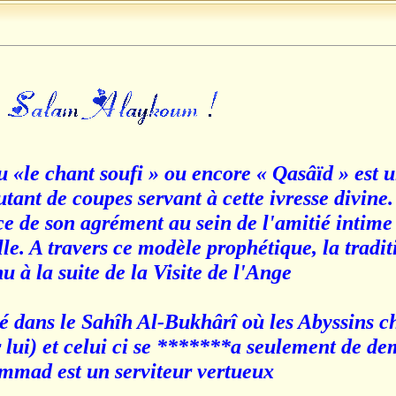
ou «le chant soufi » ou encore « Qasâïd » est 
 autant de coupes servant à cette ivresse divine
 de son agrément au sein de l'amitié intime
elle. A travers ce modèle prophétique, la tradi
à la suite de la Visite de l'Ange.
té dans le Sahîh Al-Bukhârî où les Abyssins c
 lui) et celui ci se *******a seulement de de
ammad est un serviteur vertueux'.