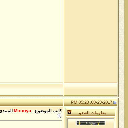
09-29-2017, 05:20 PM
كاتب الموضوع :
Mounya
المنتدى
معلومات العضو