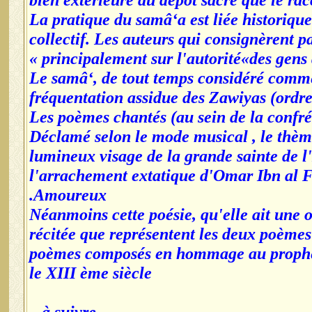
bien extérieure au dépôt sacré que le rac
La pratique du samâ‘a est liée historiqu
collectif. Les auteurs qui consignèrent pa
principalement sur l'autorité«des gens d
Le samâ‘, de tout temps considéré comme
fréquentation assidue des Zawiyas (ordres
Les poèmes chantés (au sein de la confré
Déclamé selon le mode musical , le thèm
lumineux visage de la grande sainte de 
l'arrachement extatique d'Omar Ibn al F
Amoureux.
Néanmoins cette poésie, qu'elle ait une o
récitée que représentent les deux poèmes
poèmes composés en hommage au prophèt
le XIII ème siècle