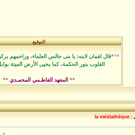
التوقيع
*
*
*
قال لقمان لابنه
:
يا بنى جالس العلماء
،
وزاحمهم بركب
القلوب بنور الحكمة
،
كما يحيى الأرض الميتة بواب
**
المعهد الفاطـمي المحمـدي
**
 :
la médiathèque