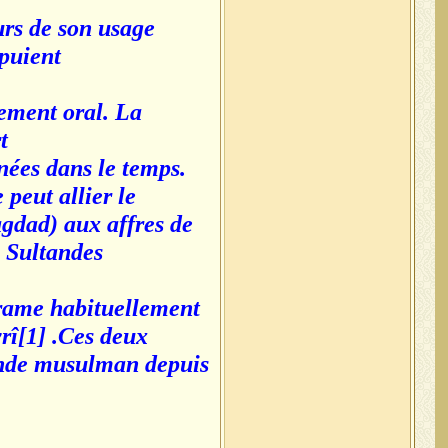
urs de son usage
ppuient
ement oral. La
t
nées dans le temps.
peut allier le
gdad) aux affres de
e Sultandes
 trame habituellement
rî[1] .Ces deux
onde musulman depuis