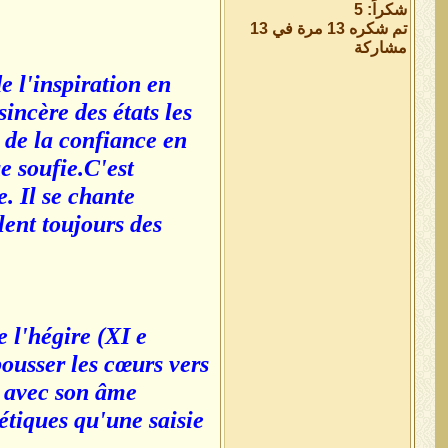
شكراً: 5
تم شكره 13 مرة في 13
مشاركة
e l'inspiration en
sincère des états les
 de la confiance en
e soufie.C'est
. Il se chante
lent toujours des
 l'hégire (XI e
pousser les cœurs vers
e avec son âme
oétiques qu'une saisie