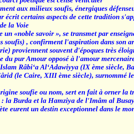
courci poétique est censé véhiculer
ement aux milieux soufis, énergiques défense
r écrit certains aspects de cette tradition s'a
e la Voie »
 un «noble savoir », se transmet par enseign
 soufis) , confirment l'aspiration dans son ar
rie) proviennent souvent d'époques très éloig
e du pur Amour opposé à l'amour mercenaire 
l'Islam Râbi‘a Al‘Adawiyya (IX ème siècle, Ba
ârid (le Caire, XIII ème siècle), surnommé l
rigine soufie ou nom, sert en fait à orner la
 : la Burda et la Hamziya de l'Imâm al Busay
e eurent un destin exceptionnel dans le m