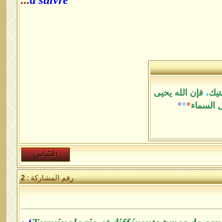
...
à suivre
تيك
،
فإن الله يحيى
ل السماء
*
*
*
رقم المشاركة :
2