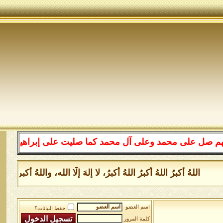
 على محمد وعلى آل محمد كما صليت على إبراهيم وعلى آل إبر
اللهُ أكبرُ اللهُ أكبرُ اللهُ أكبرُ، لا إلهَ إلَّا الله، واللهُ أك
اسم العضو
حفظ البيانات؟
كلمة المرور