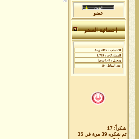
عضو
إحصائية العضو
شكراً: 17
تم شكره 39 مرة في 35