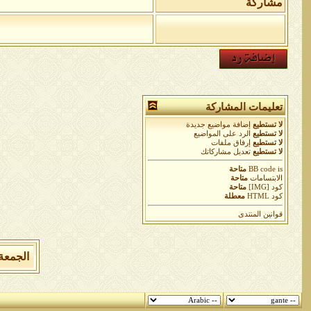
مشاركة
تعليمات المشاركة
لا تستطيع
إضافة مواضيع جديدة
لا تستطيع
الرد على المواضيع
لا تستطيع
إرفاق ملفات
لا تستطيع
تعديل مشاركاتك
is
BB code
متاحة
الابتسامات
متاحة
كود [IMG]
متاحة
كود HTML
معطلة
قوانين المنتدى
الجمعة 7 من اغسطس 2026 , الساعة الان 03:10:07