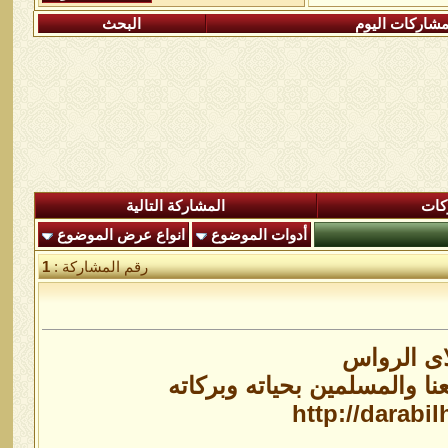
شاركات اليوم
البحث
كات
المشاركة التالية
أدوات الموضوع
انواع عرض الموضوع
رقم المشاركة :
1
اى الرواس
نا والمسلمين بحياته وبركاته
http://darabi