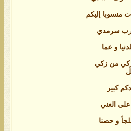
منسوبا إليكم
قرب سرمدي
نيا و عما
زكي من زكي
ل
كم كبير
 على الغني
لجأ و حصنا