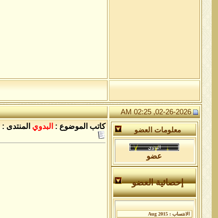
02-26-2026, 02:25 AM
كاتب الموضوع :
البدوي
المنتدى :
معلومات العضو
عضو
إحصائية العضو