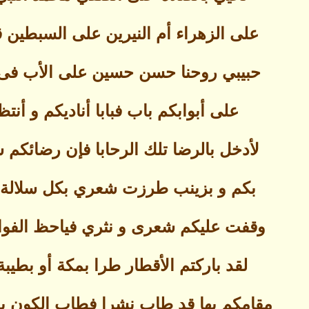
على الزهراء أم النيرين على السبطين 
حبيبي روحنا حسن حسين على الأب فى 
على أبوابكم باب فبابا أناديكم و أنتظ
لأدخل بالرضا تلك الرحابا فإن رضائكم 
بكم و بزينب طرزت شعري بكل سلالة ا
وقفت عليكم شعرى و نثري فياحظ الفوا
لقد باركتم الأقطار طرا بمكة أو بطيبة
مقامكم بها قد طاب نشرا فطاب الكون ب