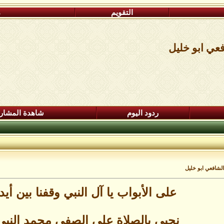
التقويم
م
عي ابو خليل
ردود اليوم
شاهدة المشار
لشافعي ابو خليل
على الأبواب يا آل النبي وقفنا بين أي
نحيي بالصلاة على الصفي محمد النب