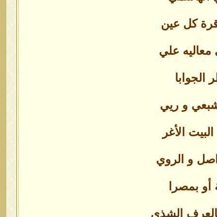
قرة كل عين
معاليه علي
ر الجوابا
شبعي و ريي
لبيت الأغر
صل و الروي
 أو بمصرا
العرف الشذي