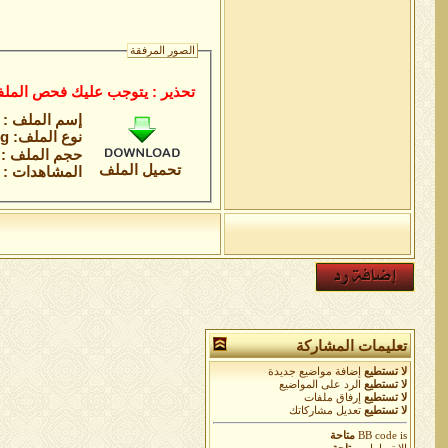
الصور المرفقة
تحذير : يتوجب عليك فحص الملف
إسم الملف :
نوع الملف: jpg
حجم الملف : 49.9 كيلوباي
تحميل الملف
المشاهدات : 10
تعليمات المشاركة
لا تستطيع
إضافة مواضيع جديدة
لا تستطيع
الرد على المواضيع
لا تستطيع
إرفاق ملفات
لا تستطيع
تعديل مشاركاتك
is
BB code
متاحة