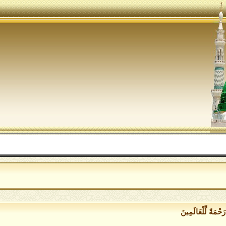
ال
رَحْمَةً لِّلْعَالَمِينَ