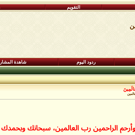
التقويم
م
ين
ردود اليوم
شاهدة المشار
عَالَمِينَ
عالمين
خير وأرحم الراحمين رب العالمين، سبحانك وبح