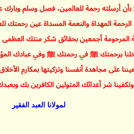
ن أرسلته رحمة للعالمين، فصل وسلم وبارك 
حمة المهداة والنعمة المسداة عين رحمتك للعا
مدية المرحومة أجمعين بحقائق شكر منتك العظم
خلنا برحمتك ﷺ في رحمتك ﷺ وفي عبادك المؤم
عيننا على مجاهدة أنفسنا وتزكيتها بمكارم الأخلا
وتكفينا شر أعدائك المتولين الكافرين بك وبعبدك
لمولانا العبد الفقير