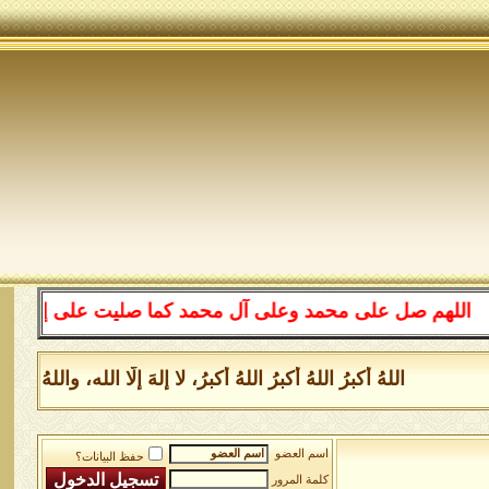
لهم صل على محمد وعلى آل محمد كما صليت على إبراهيم وعلى 
اللهُ أكبرُ اللهُ أكبرُ اللهُ أكبرُ، لا إلهَ إلَّا الله، والل
اسم العضو
حفظ البيانات؟
كلمة المرور