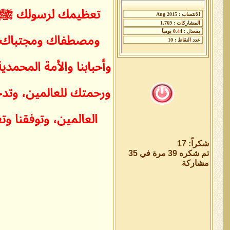
تعظيمك لرسولك ﷺ بأ
ومصطفاك ومجتباك الر
وأحبابنا والأمة المح
ورحمتك للعالمين، وتد
العالمين، وتوفقنا وت
شكراً: 17
تم شكره 39 مرة في 35
مشاركة