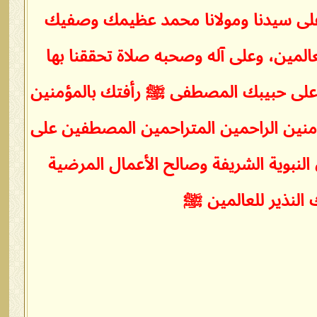
على سيدنا ومولانا محمد عظيمك وصفيك
لمين، وعلى آله وصحبه صلاة تحققنا بها
ى على حبيبك المصطفى ﷺ رأفتك بالمؤمنين
نين الراحمين المتراحمين المصطفين على
ق النبوية الشريفة وصالح الأعمال المرضية
 النذير للعالمين ﷺ