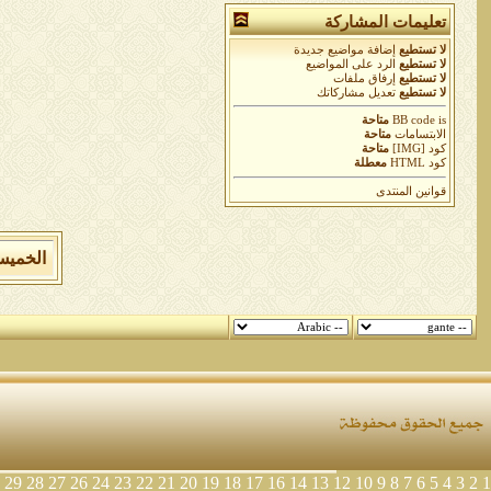
تعليمات المشاركة
لا تستطيع
إضافة مواضيع جديدة
لا تستطيع
الرد على المواضيع
لا تستطيع
إرفاق ملفات
لا تستطيع
تعديل مشاركاتك
is
BB code
متاحة
الابتسامات
متاحة
كود [IMG]
متاحة
كود HTML
معطلة
قوانين المنتدى
الخميس 6 من اغسطس 2026 , الساعة الان 42
29
28
27
26
24
23
22
21
20
19
18
17
16
14
13
12
10
9
8
7
6
5
4
3
2
1