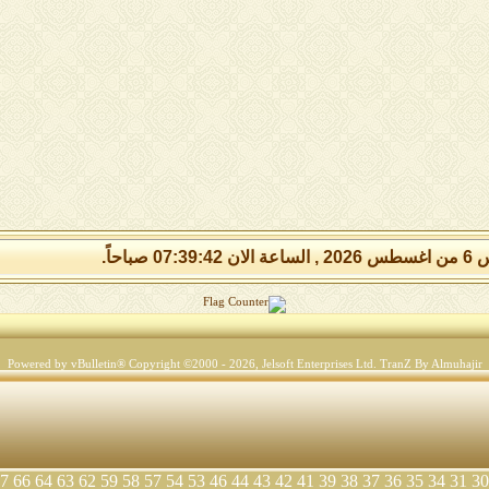
07:39: صباحاً.
Powered by vBulletin® Copyright ©2000 - 2026, Jelsoft Enterprises Ltd.
TranZ By Almuhajir
7
66
64
63
62
59
58
57
54
53
46
44
43
42
41
39
38
37
36
35
34
31
30