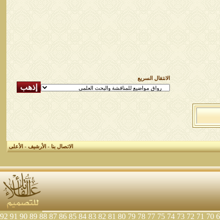
الانتقال السريع
الاتصال بنا
-
الأرشيف
-
الأعلى
92
91
90
89
88
87
86
85
84
83
82
81
80
79
78
77
75
74
73
72
71
70
6