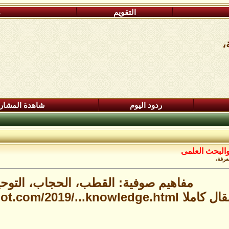
التقويم
م
،
ردود اليوم
شاهدة المشار
البحث العلمى
عرفة،
مفاهيم صوفية: القطب، الحجاب، التوحي
قال كاملا
pot.com/2019/...knowledge.html