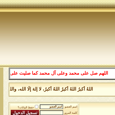
اللهم صل على محمد وعلى آل محمد كما صليت على إبراهيم وع
اللهُ أكبرُ اللهُ أكبرُ اللهُ أكبرُ، لا إلهَ إلَّا الله، و
اسم العضو
حفظ البيانات؟
كلمة المرور