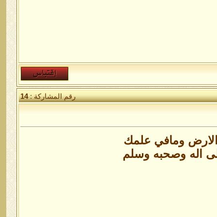
رقم المشاركة :
14
الارض ومافي علمك
لى اله وصحبه وسلم