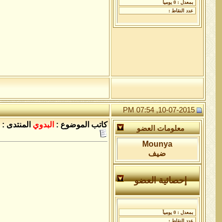
10-07-2015, 07:54 PM
كاتب الموضوع :
البدوي
المنتدى :
معلومات العضو
Mounya
ضيف
إحصائية العضو