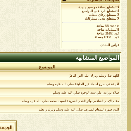
لا تستطيع
إضافة مواضيع جديدة
لا تستطيع
الرد على المواضيع
لا تستطيع
إرفاق ملفات
لا تستطيع
تعديل مشاركاتك
is
BB code
متاحة
الابتسامات
متاحة
كود [IMG]
متاحة
كود HTML
معطلة
قوانين المنتدى
المواضيع المتشابهه
الموضوع
اللهم صل وسلم وبارك على النور الباهرْ
الانيقة فى شرح اسماء خير الخليقة صلى الله عليه وسلم
صلاة نورانية علي سيد الوجود صلي الله عليه وسلم
مقام الإمام الشافعى وأثر القدم الشريفة لسيدنا محمد صلى الله عليه وسلم
اقدم صورة للمقام الشريف صلى الله عليه وسلم وبارك وعظم
الجمعة 7 من اغسطس 2026 , الساعة الان 05:45:38