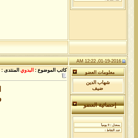
01-19-2016, 12:22 AM
كاتب الموضوع :
البدوي
المنتدى :
معلومات العضو
شهاب الدين
ا
ضيف
و
إحصائية العضو