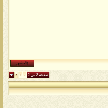
صفحة 2 من 2
2
1
<