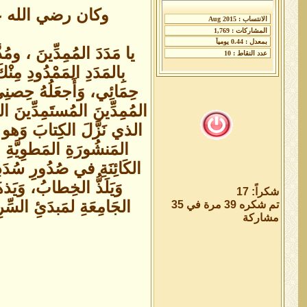
وكان رضي الله ع
يا مَدَدَ المُمِدِّينَ ، ومُدَ
بِالمَدَدِ المَمْدُودِ مِنْ
حِمَائِي، وَأَجعَلُهُ حِصنِي
المُمِدِّينَ المُستَمِدِّينَ ا
الذي نَزَّلَ الكِتابَ وَهو يَتَو
المَنشُورَةِ المَطوِيَّةِ ع
الكَائِنَةِ في صُدُورِ سُدَد
وَيَلَذُّ الخِطابُ، وَيَ
شكراً: 17
الجَامِعَةِ لمَبدَئِ الس
تم شكره 39 مرة في 35
مشاركة