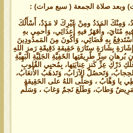
) وبعد صلاة الجمعة ( سبع مرات) :
ُ، وَمِنْكَ المَدَدُ ومِنْ غَيْرِكَ لا مَدَدٌ، أَسْأَلُكَ
ُ فيهِ مُنَايَ، وأَقهَرُ فيهِ أَعدَائِي، وَأَحمِي بهِ
ْتَدفِعُ بِهِ قَضَائِي، وَأَكُونَ مِنَ المَمدُودِينَ
رَةِ بِشَارَةِ سِتَارَةِ حَقِيقةِ دَقِيقَةِ رَمزِ اللهِ
ُرهانِ سِرِّ طَرِيقَتِها الخَفِيَّةِ الجَلِيَّةِ البَهِيَّةِ
ْكِ دَرْكِ عِزِّ كَنزِ عِنايَتِها، بِمُحيِي القُلوبِ
ُ الحِجابُ، وَتَحصُلُ الآرَابُ، وَتَذهَبُ الأَتعَابُ،
عطِي يا وَهَّابُ ، وَصَلَّى اللهُ على الحَقِيقةِ
َرِيضٌ وَطابَ، وَطَلَعَ نَجمٌ وَغابَ ، وَسَلِّم