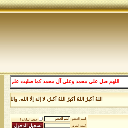
اللهم صل على محمد وعلى آل محمد كما صليت على إبراهيم وعل
اللهُ أكبرُ اللهُ أكبرُ اللهُ أكبرُ، لا إلهَ إلَّا الله، و
اسم العضو
حفظ البيانات؟
كلمة المرور