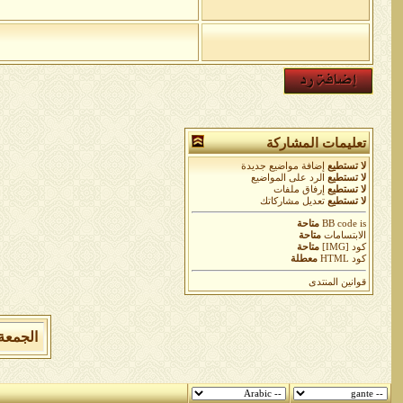
تعليمات المشاركة
لا تستطيع
إضافة مواضيع جديدة
لا تستطيع
الرد على المواضيع
لا تستطيع
إرفاق ملفات
لا تستطيع
تعديل مشاركاتك
is
BB code
متاحة
الابتسامات
متاحة
كود [IMG]
متاحة
كود HTML
معطلة
قوانين المنتدى
الجمعة 7 من اغسطس 2026 , الساعة الان 05:09:52