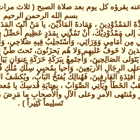
نه يقرؤه كل يوم بعد صلاة الصبح ( ثلاث مرات
بسم الله الرحمن الرحيم
ّةَ المَمْدُوْدِينَ ، وَمَادةَ المَادِّيْنَ، يا مَنْ أَنْتَ المَدَد
كَ إلى مَمْدُوْدِيْكَ، أَنْ تَمُدَّنِي بِمَدَدٍ عَظِيمٍ أُحَصِّل
 مِن أَمَامِي وَوَرَائِي، وَأَسْتَجلِبُ فِيهِ صَلاحِي، وَأَس
لذينَ لا خَوفٌ عَليهِم وَلا هُم يَحزَنُونَ، تَحتَ طَيِّ إِشَا
َلى الصَالِحِينَ، وَأَجتَمِعُ بِبَرَكَةِ حَرَكَةِ عِنوَانِ بَيَانِ ب
لى الرِجَالِ الأَربَعِينَ، وَأَحيا بِمُحيِيِ سِلْكِ مُلْكِ فُل
ِ أَفئِدَةِ العَارِفِينَ، فَهُنالِكَ يُفتَحُ البَابُ، ويُكشَف
ذهَبُ الخَطَأُ ويَأتِي الصَّوَابُ ، بِعِنايَةِ قُدسِكَ يا مُ
ِّرِ ومُنتَهى الأَمرِ وعلى الآلِ والأَصحابِ ما مَرِضَ م
تَسلِيماً كَثِيراً ) .