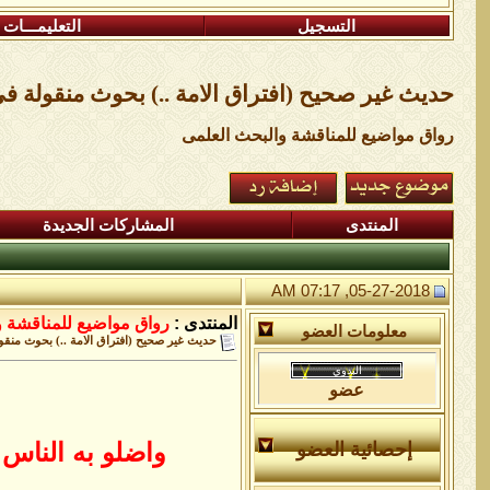
التسجيل
التعليمـــات
حديث غير صحيح (افتراق الامة ..) بحوث منقولة ف
رواق مواضيع للمناقشة والبحث العلمى
المنتدى
المشاركات الجديدة
05-27-2018, 07:17 AM
المنتدى :
رواق مواضيع للمناقشة و
معلومات العضو
حديث غير صحيح (افتراق الامة ..) بحوث منقو
عضو
واضلو به الناس 
إحصائية العضو