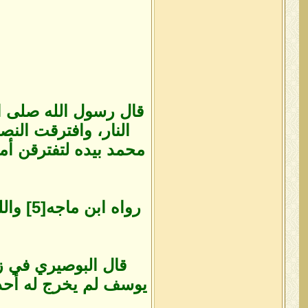
قال رسول الله صلى ا
النار، وافترقت الن
محمد بيده لتفترقن أم
قال البوصيري في زو
يوسف لم يخرج له أحد 