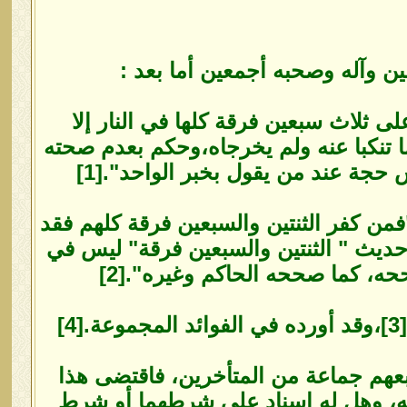
ين وآله وصحبه أجمعين أما بعد :
ى ثلاث سبعين فرقة كلها في النار إلا
ا تنكبا عنه ولم يخرجاه،وحكم بعدم صحته
حجة عند من يقول بخبر الواحد".[1]
من كفر الثنتين والسبعين فرقة كلهم فقد
حديث " الثنتين والسبعين فرقة" ليس في
، كما صححه الحاكم وغيره".[2]
]
بعهم جماعة من المتأخرين، فاقتضى هذا
جه، وهل له إسناد على شرطهما أو شرط