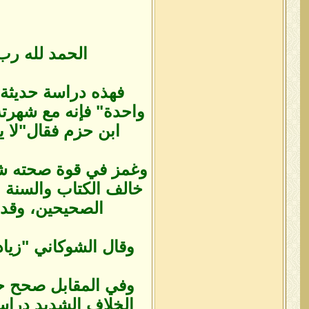
الحمد لله رب 
فهذه دراسة حديثة ن
واحدة" فإنه مع شهرته
ابن حزم فقال"لا ي
وغمز في قوة صحته شيخ 
خالف الكتاب والسنة و
الصحيحين، وقد 
وقال الشوكاني "زيادة "كلها في 
وفي المقابل صحح حد
الخلاف الشديد دراس