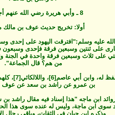
8 ـ وأبي هريرة رضي الله عنهم أجمعين.
أولا: تخريج حديث عوف بن مالك مر
لله عليه وسلم:"افترقت اليهود على إحدى وس
صارى على ثنتين وسبعين فرقة فإحدى وسبعون ف
تي على ثلاث وسبعين فرقة واحدة في الجنة وثن
من هم؟ قال الجماعة".
رواه ابن ماجه
بن عمرو عن راشد بن سعد عن عوف بن
ائد ابن ماجه "هذا إسناد فيه مقال راشد بن س
سوى ابن ماجة، وليس له عنده سوى هذا الحد
وذكره ابن حبان في الثقات، وباقي رجال الإس