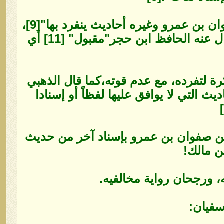
وعباد بن يوسف ذكره ابن عدي في الضعفاء وقال عنه "روى عن صفوان بن عمرو وغيره أحاديث ينفرد بها"[9]،
وأورده الذهبي في المغني في الضعفاء وقال"ليس بالقوي"[10]، وقال عنه الحافظ ابن حجر"مقبول" [11] أي
رة لتفرده، مع عدم قوته،كما قال الذهبي
ث التي لا يوافق عليها لفظاً أو إسنادا
عن صفوان بن عمرو بإسناد آخر من حديث
ن مالك!
 ورجحان رواية مخالفيه.
سفيان: