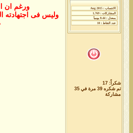
ورغم ان ا
وليس فى اجتهادته ال
ط
شكراً: 17
تم شكره 39 مرة في 35
مشاركة