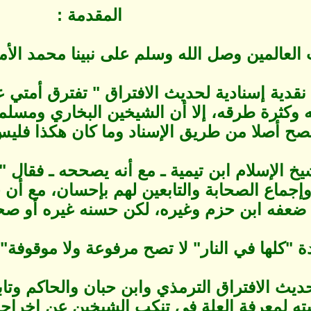
المقدمة :
العالمين وصل الله وسلم على نبينا محمد الأم
قدية إسنادية لحديث الافتراق " تفترق أمتي عل
 وكثرة طرقه، إلا أن الشيخين البخاري ومسلم
صح أصلا من طريق الإسناد وما كان هكذا فليس 
الإسلام ابن تيمية ـ مع أنه يصححه ـ فقال "ف
إجماع الصحابة والتابعين لهم بإحسان، مع أن 
ضعفه ابن حزم وغيره، لكن حسنه غيره أو صححه
النار" لا تصح مرفوعة ولا موقوفة"[3]،وقد أورده في الفوائد المجموعة.[4
يث الافتراق الترمذي وابن حبان والحاكم وتا
ته لمعرفة العلة في تنكب الشيخين عن إخرا