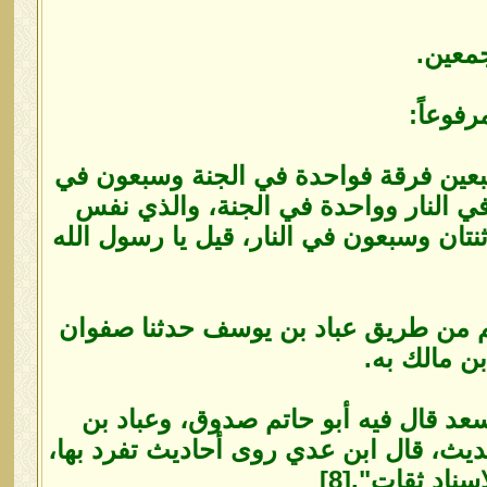
فوعاً:
بعين فرقة فواحدة في الجنة وسبعون في
ي النار وواحدة في الجنة، والذي نفس
تان وسبعون في النار، قيل يا رسول الله
[5] واللفظ له، وابن أبي عاصم[6]، واللالكائي[7]، كلهم من طريق عباد بن يوسف حدثنا صفوان
 مالك به.
عد قال فيه أبو حاتم صدوق، وعباد بن
يث، قال ابن عدي روى أحاديث تفرد بها،
ناد ثقات".[8]