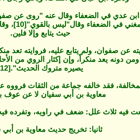
حيث يتابع وإلا فلين.
ه عن صفوان، ولم يتابع عليه، فروايته تعد منك
ن دونه يعد منكراً، وإن إكثار الروي من الأحادي
يصيره متروك الحديث".[12]
مخالفة، فقد خالفه جماعة من الثقات فرووه 
معاوية بن أبي سفيان لا عن عوف ب
ت فيه ثلاث علل: ضعف في راويه، وتفرده فيه،
ثانيا: تخريج حديث معاوية بن أبي 