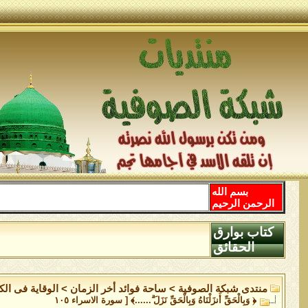
بسم الله
الرحمن الرحيم
كتاب بوارق
الحقائق
منتدى شبكة الصوفية
>
ساحة فوائد أخر الزمان
>
الوقاية فى الك
﴿ وَبِالْحَقِّ أَنزَلْنَاهُ وَبِالْحَقِّ نَزَلَ ۗ......﴾ [ سورة الاسراء ١٠٥