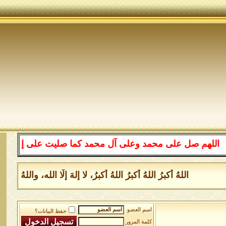
 صل على محمد وعلى آل محمد كما صليت على إبراهيم وعلى آل
اللهُ أكبرُ اللهُ أكبرُ اللهُ أكبرُ، لا إلهَ إلَّا الله، واللهُ
اسم العضو
حفظ البيانات؟
كلمة المرور