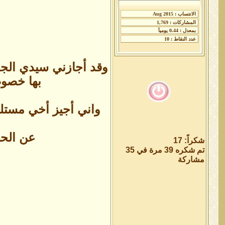
وقد أجازني سيدي الجد 
بها خصوصا
واني أجيز أخي مستلم 
عن الحب
شكراً: 17
تم شكره 39 مرة في 35
مشاركة