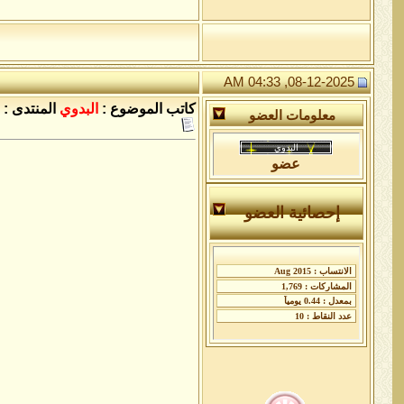
08-12-2025, 04:33 AM
كاتب الموضوع :
البدوي
المنتدى :
معلومات العضو
عضو
إحصائية العضو