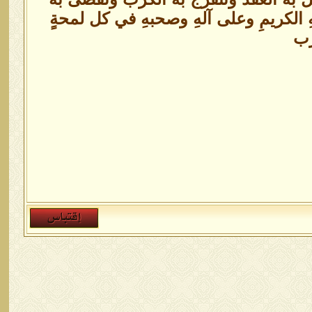
هِ الكريمِ وعلى آلهِ وصحبهِ في كل لمحةٍ
رب