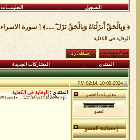
التسجيل
التعليمـــات
﴿ وَبِالْحَقِّ أَنزَلْنَاهُ وَبِالْحَقِّ نَزَلَ ۗ......﴾ [ سورة الاسراء ١٠٥
الوقاية فى الكفاية
المنتدى
المشاركات الجديدة
10-08-2024, 02:14 PM
المنتدى :
الوقاية فى الكفاية
معلومات العضو
﴿ وَبِالْحَقِّ أَنزَلْنَاهُ وَبِالْحَقِّ نَزَلَ ۗ......﴾ [ سورة الاس
عضو
إحصائية العضو