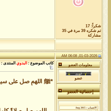
شكراً: 17
تم شكره 39 مرة في 35
مشاركة
01-03-2026, 06:08 AM
كاتب الموضوع :
البدوي
المنتدى :
معلومات العضو
عضو
*ﷺ اللهم صل على سيدنا
إحصائية العضو
اللهم صلِ صلاةً كامل