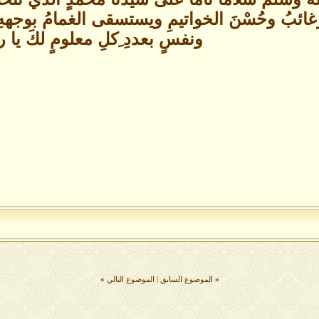
لرغائبُ وحُسْنَ الخواتيمِ ويستسقى الغمامُ بوجه
ونفسٍ بعددِ ِكلِ معلومٍ لكَ يا 
«
الموضوع السابق
|
الموضوع التالي
»