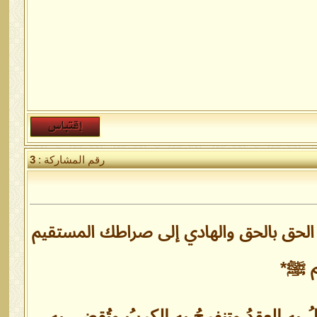
رقم المشاركة :
3
 الحق بالحق والهادي إلى صراطك المستقيم
م ﷺ*
ُ به العقدُ وتنفرجُ به الكربُ وتُقضى به