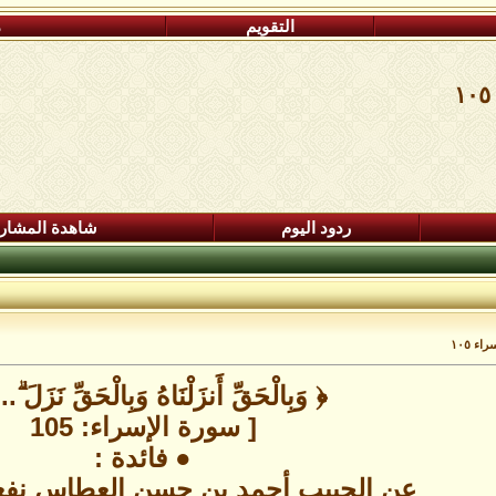
التقويم
م
ردود اليوم
شاهدة المشار
راء ١٠٥
﴿ وَبِالْحَقِّ أَنزَلْنَاهُ وَبِالْحَقِّ نَزَلَ ۗ.
[ سورة الإسراء: 105
● فائدة :
عن الحبيب أحمد بن حسن العطاس نفعنا ا