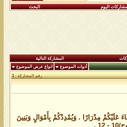
شاركات اليوم
البحث
كات
المشاركة التالية
أدوات الموضوع
انواع عرض الموضوع
رقم المشاركة :
1
َلَيْكُمْ مِدْرَارًا . وَيُمْدِدْكُمْ بِأَمْوَالٍ وَبَنِينَ
 12 .