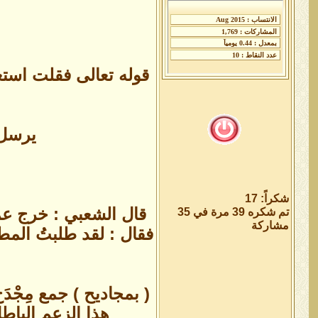
قوله تعالى ‏فقلت استغفر
‏ ‏يرسل
شكراً: 17
قال الشعبي ‏:‏ خرج عم
تم شكره 39 مرة في 35
مشاركة
فقال ‏:‏ لقد طلبتُ المط
( بمجاديح ) جمع مِجْ
هذا الزعم الباط