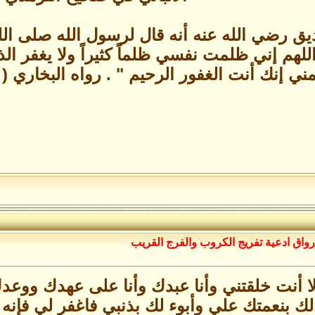
يق رضي الله عنه أنه قال لرسول الله صلى الله
اللهم إني ظلمت نفسي ظلماً كثيراً ولا يغفر ا
 إنك أنت الغفور الرحيم " . رواه البخاري ( 799 ) ومسلم ( 2705 ) .
رواق ادعية تفريج الكروب والفرج القريب
 إلا أنت خلقتني وأنا عبدك وأنا على عهدك و
لك بنعمتك علي وأبوء لك بذنبي فاغفر لي فإنه ل