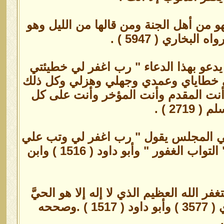
و من أهل الجنة ومن قالها من الليل وهو
خاري ( 5947 ) .
يدعو بهذا الدعاء " رب اغفر لي خطيئتي
لي خطاياي وعمدي وجهلي وهزلي وكل ذلك
أنت المقدم وأنت المؤخر وأنت على كل
سلم في المجلس يقول " رب اغفر لي وتب علي
إنك أنت التواب الرحيم " مائة مرة . رواه الترمذي ( 3434 ) وعنده " التواب الغفور " وأبو داود ( 1516 ) وابن
ر الله العظيم الذي لا إله إلا هو الحيَّ
القيومَ وأتوب إليه غفر له وإن كان فر من الزحف " . رواه الترمذي ( 3577 ) وأبو داود ( 1517 ) .وصححه