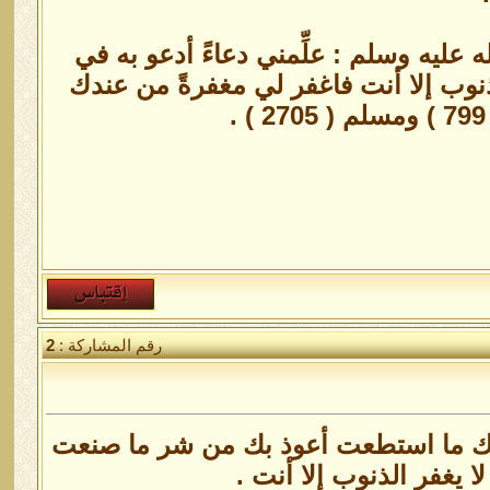
 عليه وسلم : علِّمني دعاءً أدعو به في
لذنوب إلا أنت فاغفر لي مغفرةً من عندك
رقم المشاركة :
2
وعدك ما استطعت أعوذ بك من شر ما صنعت
ا يغفر الذنوب إلا أنت .