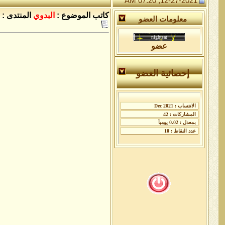
12-27-2021, 07:20 AM
كاتب الموضوع :
البدوي
المنتدى :
معلومات العضو
عضو
إحصائية العضو