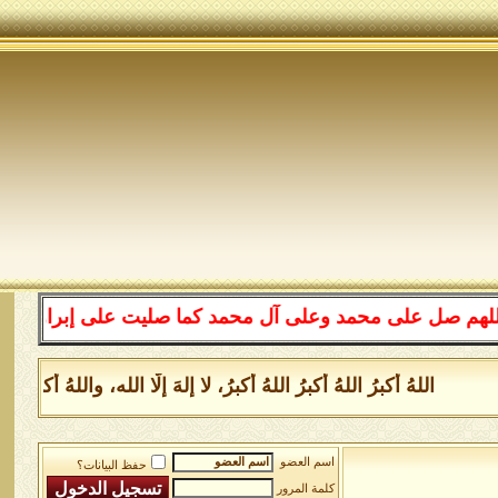
لى محمد وعلى آل محمد كما صليت على إبراهيم وعلى آل إبراه
للهُ أكبرُ اللهُ أكبرُ اللهُ أكبرُ، لا إلهَ إلَّا الله، واللهُ أكبر
اسم العضو
حفظ البيانات؟
كلمة المرور