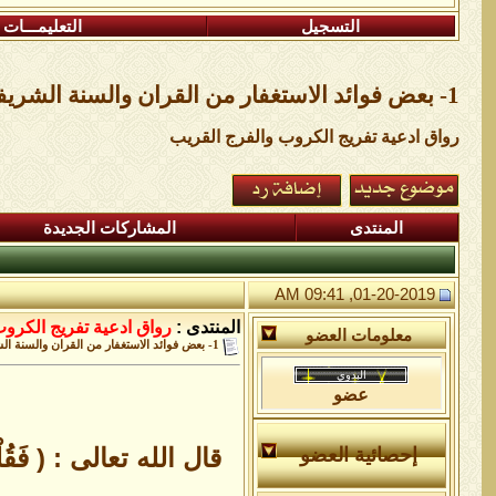
التسجيل
التعليمـــات
1- بعض فوائد الاستغفار من القران والسنة الشريفة
رواق ادعية تفريج الكروب والفرج القريب
المنتدى
المشاركات الجديدة
01-20-2019, 09:41 AM
المنتدى :
رواق ادعية تفريج الكرو
معلومات العضو
1- بعض فوائد الاستغفار من القران والسنة الشريفة
عضو
قال الله تعالى : ( فَقُلْتُ اسْ
إحصائية العضو