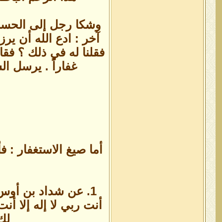
وشكا رجل إلى الحسن الج
آخر ‏:‏ ادع الله أن يرز
فقلنا له في ذلك ‏؟‏ فق
غفاراً ‏.‏ يرسل ا
أما صيغ الاستغفار : 
1. عن شداد بن أوس 
أنت ربي لا إله إلا 
لك