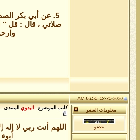
5. عن أبي بكر الصد
صلاتي ، قال : قل " 
وارحمني
02-20-2020, 06:50 AM
كاتب الموضوع :
البدوي
المنتدى :
معلومات العضو
اللهم أنت ربي لا إله
عضو
أبوء 