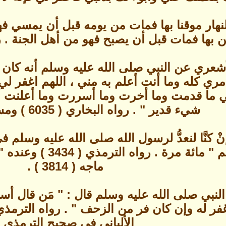
لنهار موقنا بها فمات من يومه قبل أن يمسي فه
 بها فمات قبل أن يصبح فهو من أهل الجنة . رواه الب
شعري عن النبي صلى الله عليه وسلم أنه كان 
ري كله وما أنت أعلم به مني ، اللهم اغفر 
لي ما قدمت وما أخرت وما أسررت وما أعلنت 
شيء قدير " . رواه البخاري ( 6035 ) ومسلم ( 2719 ) .
إنْ كنَّا لنعدُّ لرسول الله صلى الله عليه و
ماجه ( 3814 ) .
لنبي صلى الله عليه وسلم قال : " مَن قال أستغف
الألباني في صحيح الترمذي .