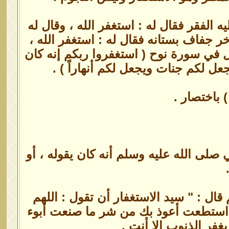
الفقر فقال له ‏:‏ استغفر الله ‏،‏ وقال له
آخر جفاف بستانه فقال له ‏:‏ استغفر الله‏ ،‏
قول في سورة نوح ( ‏استغفروا ربكم إنه كان
يجعل لكم جنات ويجعل لكم أنهاراً ‏) .
صلى الله عليه وسلم أنه كان يقوله ، أو
ال : " سيد الاستغفار أن تقول : اللهم
ما استطعت أعوذ بك من شر ما صنعت أبوء
غفر الذنوب إلا أنت .