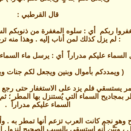
قال القرطبي :
وا ربكم‏ ‏ أي : سلوه المغفرة من ذنوبكم السالفة 
: لم يزل كذلك لمن أناب إليه ‏.‏ وهذا منه ترغ
 السماء عليكم مدراراً ‏‏ أي : يرسل ماء السماء ، و‏ 
‏( ويمددكم بأموال وبنين ويجعل لكم جنات ويجع
ر يستسقي فلم يزد على الاستغفار حتى رجع ، فأُ
ر بمجاديح السماء التي يُستنزل بها المطر ؛ ثم ق
السماء عليكم مدراراً ‏ ‏‏.‏
دَح وهو نجم كانت العرب تزعم أنها تمطر به . 
ل ، وبَيَّن أنه استسقى بالسبب الصحيح لنزول 