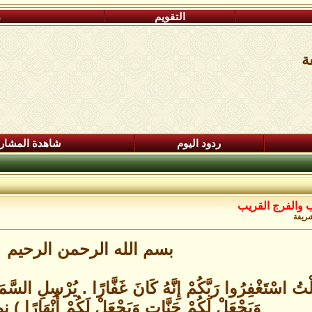
التقويم
م
ردود اليوم
شاهدة المشار
ب والفرج القريب
بسم الله الرحمن الرحيم
تَغْفِرُوا رَبَّكُمْ إِنَّهُ كَانَ غَفَّارًا . يُرْسِلِ السَّمَاءَ ع
وَيَجْعَلْ لَكُمْ جَنَّاتٍ وَيَجْعَلْ لَكُمْ أَنْهَارًا ) نوح/10 -