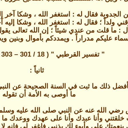
دوبة فقال له ‏:‏ استغفر الله ‏،‏ وشكا آخر إليه 
قني ولداً ؛ فقال له ‏:‏ استغفر الله‏ ،‏ وشكا إليه 
ال ‏:‏ ما قلت من عندي شيئاً ؛ إن الله تعالى ي
لسماء عليكم مدراراً ‏.‏ ويمددكم بأموال وبنين و
" تفسير القرطبي " ( 18 / 301 – 303 ) باختصار .
ثانياً :
فأفضل ذلك ما ثبت في السنة الصحيحة عن النبي 
ما أوصى به الأمة أن تقوله .
رضي الله عنه عن النبي صلى الله عليه وسلم ق
أنت خلقتني وأنا عبدك وأنا على عهدك ووعدك 
 بنعمتك علي وأبوء لك بذنبي فاغفر لي فإنه لا ي