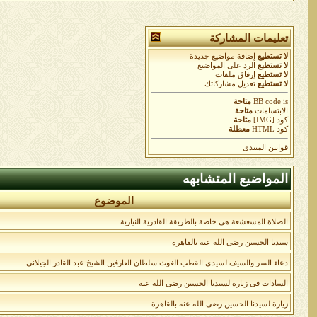
تعليمات المشاركة
لا تستطيع
إضافة مواضيع جديدة
لا تستطيع
الرد على المواضيع
لا تستطيع
إرفاق ملفات
لا تستطيع
تعديل مشاركاتك
is
BB code
متاحة
الابتسامات
متاحة
كود [IMG]
متاحة
كود HTML
معطلة
قوانين المنتدى
المواضيع المتشابهه
الموضوع
الصلاة المشعشعة هى خاصة بالطريقة القادرية النيازية
سيدنا الحسين رضى الله عنه بالقاهرة
دعاء السر والسيف لسيدي القطب الغوث سلطان العارفين الشيخ عبد القادر الجيلاني
السادات فى زيارة لسيدنا الحسين رضى الله عنه
زيارة لسيدنا الحسين رضى الله عنه بالقاهرة