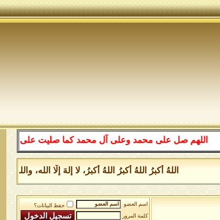
للهم صل على محمد وعلى آل محمد كما صليت على إبراهيم وعلى
اللهُ أكبرُ اللهُ أكبرُ اللهُ أكبرُ، لا إلهَ إلَّا الله، وا
اسم العضو
حفظ البيانات؟
كلمة المرور