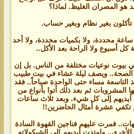
 هو المصران الغليظ. لماذا؟
م تأكلون بغير نظام وبغير حساب.
ساعة محددة، ولا بكميات محددة، ولا أحد
كل أسبوع ولا الراحة بعد الأكل..
 في بيوت نوعيات مختلفة من الناس. بل إن
د الصحة.. ويصف ليلة عشاء في بيت طبيب
 التاسعة مساء حتى الواحدة صباحاً.. فقد
 المشروبات ثم بعد ذلك أتوا بأنواع من
ا أيديهم إلى كل شيء. وبعد ثلاث ساعات
 تكفي عشرة أمثال الحاضرين!!
هات.. فمرت عليهم فناجين القهوة السادة
لأخرى.. وامتدت أيديهم إلى الشيكولاته