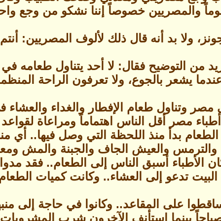
ماً والمصريين خصوصاً إننا نشكو من وجع واحد
ونز، ولا بد أنه قال ذلك لألوف المصريين: أنت
 من التوضيح فقال: لا أحد يتناول طعامه في 
ندما يشعر بالجوع، ولا تعرفون الراحة المنظمة 
لى مصر وتناول طعام الإفطار والغداء والعشاء
طباء مصر أقل الناس اهتماماً ومراعاة لقواع
لطعام بدأ منذ اللحظة التي وصل فيها.. أي منذ
ي والترمس والعيش الجاف والجبنة والمش ومعها
كان الأطباء أسبق الناس إلى الطعام.. فقد مدو
لبيت تدعو إلى العشاء.. وكانت كميات الطعام
اقطوا على المقاعد.. وكانوا في حاجة إلى منب
باحاً بينما استأنف الآخرون شرب المشروبات ا