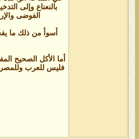
بالنعناع وإلى التدخ
الفوضى والإره
أسوأ من ذلك ما يفع
أما الأكل الصحيح المف
فليس للعرب وللمصريين