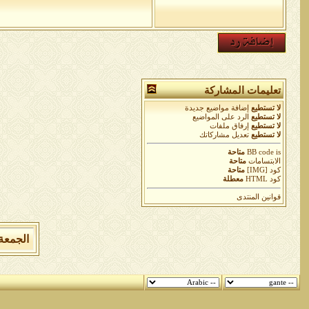
تعليمات المشاركة
لا تستطيع
إضافة مواضيع جديدة
لا تستطيع
الرد على المواضيع
لا تستطيع
إرفاق ملفات
لا تستطيع
تعديل مشاركاتك
is
BB code
متاحة
الابتسامات
متاحة
كود [IMG]
متاحة
كود HTML
معطلة
قوانين المنتدى
الجمعة 7 من اغسطس 2026 , الساعة الان 05:55:01