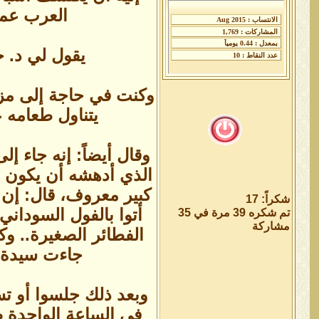
العرب عمو
يقول لي د. ج
وكنت في حاجة إلى مزيد
يتناول طعامه ع
وقال أيضاً: إنه جاء إ
الذي أدهشه أن يكون أ
كبير معروف، قال: إن ا
شكراً: 17
أتوا بالفول السودان
تم شكره 39 مرة في 35
مشاركة
الفطائر الصغيرة.. و
جاءت سيدة ا
وبعد ذلك جلسوا أو تس
في الساعة الواحدة ص