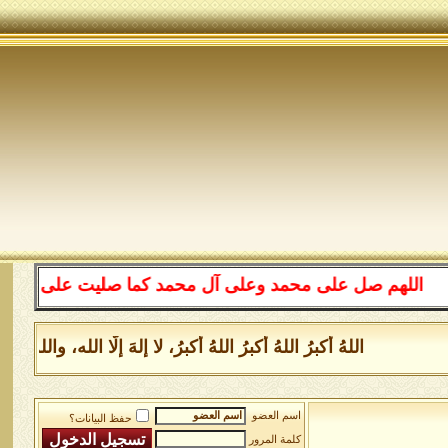
لهم صل على محمد وعلى آل محمد كما صليت على إبراهيم وعلى 
اللهُ أكبرُ اللهُ أكبرُ اللهُ أكبرُ، لا إلهَ إلَّا الله، وال
اسم العضو
حفظ البيانات؟
كلمة المرور