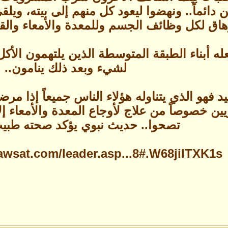
ين دائماً.. ونهضوا ليعود كل منهم إلى بيته، وي
اق لكل وظائف الجسم وللمعدة والأمعاء والقلب
له أبناء الطبقة المتوسطة الذين يلتهمون الأ
لشيء وبعد ذلك ينامون..
يد فهو الذي يتناوله هؤلاء الناس جميعاً إذا مر
 خصوصاً من علاج لأوجاع المعدة والأمعاء إلا 
تصحوا.. حديث نبوي يؤكد صحته طبي
aawsat.com/leader.asp...8#.W68jilTXK1s