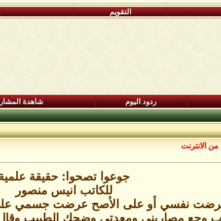
التقويم
م
ردود اليوم
شاهدة المشار
من الانترنت
جوعوا تصحوا: حقيقة علمية
للكاتب انيس منصور
رضت نفسي أو على الأصح عرضت جسمي على د.
اب وجع مصاريني ومعدتي وضحك الطبيب وقال