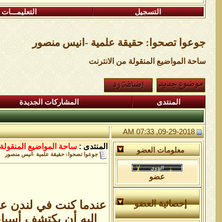
التسجيل
التعليمـــات
جوعوا تصحوا: حقيقة علمية -انيس منصور
ساحة المواضيع المنقولة من الانترنت
المنتدى
المشاركات الجديدة
09-29-2018, 07:33 AM
المنتدى :
ساحة المواضيع المنقولة 
معلومات العضو
جوعوا تصحوا: حقيقة علمية -انيس منصور
عضو
عندما كنت في لندن ع
إحصائية العضو
إليه أن يكتشف أسب