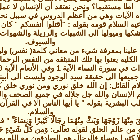
اطا مستقيما؟ ونحن نعتقد أن الإنسان لا عمل
ه الآيات وهي من أعظم الدروس في سبيل تحقيق
يه السلام قومه بقوله : "أقتلوا أنفسكم " كان 
كها وميولها الى الشبهات والرزيلة والشهوات 
والسيوف.
 علينا بمعرفة شيء من معاني كلمة( نفس) ولو 
 الكلية يعنوا بها تلك المنبثقة من النفس الرح
جميعها الى حقيقة سيد الوجود وليست الى أبينا
سلام القائل: إن الله خلق نوري ومن نوري خلق 
هم الإنسان والله جل جلاله في جميع الصحف وا
ب البشرية بقوله " يا أيها الناس الا في القرآن
والسلام.
مِنْهَا زَوْجَهَا وَبَثَّ مِنْهُمَا رِجَالًا كَثِيرًا وَ
الم الخلق لقوله تعالى: وَمِن كُلِّ شَيْءٍ خَلَقْنَا زَوْ
لا كثيرا ونساء فالرجال هم الصادقون مع الله 