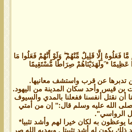
َعَلُوهُ إِلَّا قَلِيلٌ مِّنْهُمْ ۖ وَلَوْ أَنَّهُمْ فَعَلُوا مَا
جْرًا عَظِيمًا * َولَهَدَيْنَاهُمْ صِرَاطًا مُّسْتَقِيمًا
من تدبرها عن قرب واستشف معانيها.
ت بن قيس وأحد سكان المدينة من اليهود.
ا أن نقتل أنفسنا ففعلنا بالمدي والسيوف
صلى الله عليه وسلم قال:" إن من أمتي
ل الرواسي".
ما يوعظون به لكان خيرا لهم وأشد تثبيا*
لك يكون له أشد تثبيتا . ويهديه الله صر