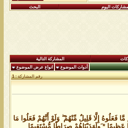
شاركات اليوم
البحث
كات
المشاركة التالية
أدوات الموضوع
انواع عرض الموضوع
رقم المشاركة :
1
َعَلُوهُ إِلَّا قَلِيلٌ مِّنْهُمْ ۖ وَلَوْ أَنَّهُمْ فَعَلُوا مَا
جْرًا عَظِيمًا * َولَهَدَيْنَاهُمْ صِرَاطًا مُّسْتَقِيمًا