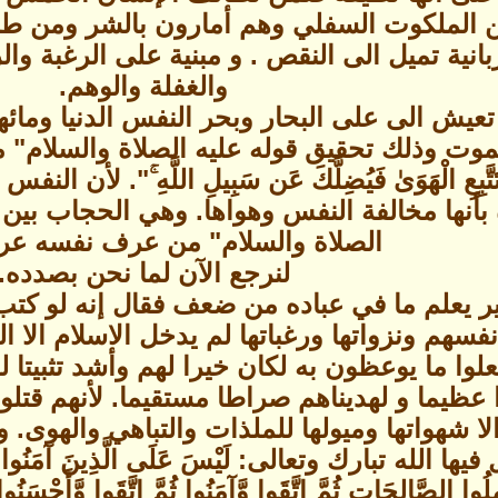
الملكوت السفلي وهم أمارون بالشر ومن طبعهم 
بانية تميل الى النقص . و مبنية على الرغبة 
والغفلة والوهم.
عيش الى على البحار وبحر النفس الدنيا ومائها
موت وذلك تحقيق قوله عليه الصلاة والسلام" مو
َّبِعِ الْهَوَىٰ فَيُضِلَّكَ عَن سَبِيلِ اللَّهِ ۚ". 
بأنها مخالفة النفس وهواها. وهي الحجاب بين
الصلاة والسلام" من عرف نفسه عر
لنرجع الآن لما نحن بصدده.
ير يعلم ما في عباده من ضعف فقال إنه لو كتب 
سهم ونزواتها ورغباتها لم يدخل الاسلام الا ا
فعلوا ما يوعظون به لكان خيرا لهم وأشد تثبيتا 
را عظيما و لهديناهم صراطا مستقيما. لأنهم قت
الا شهواتها وميولها للملذات والتباهي والهوى
لله تبارك وتعالى: لَيْسَ عَلَى الَّذِينَ آمَنُوا وَعَمِل
ِلُوا الصَّالِحَاتِ ثُمَّ اتَّقَوا وَّآمَنُوا ثُمَّ اتَّقَوا وَّأَحْسَنُ