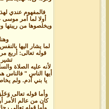
فالمفهوم عندي لهذ
أولا لما أمر موسى ع
ويخلصوها من ريبتها وش
وهنا
لما يشار اليها بالنفس
تشير 
لأنه عليه الصلاة وال
أيها الناس " فالناس 
يا بني آدم. ولم يخاط
وأما قوله تعالى وَخَلَقَ 
كان من عالم الأمر أو من ع
وأما قوله تعالى رجا