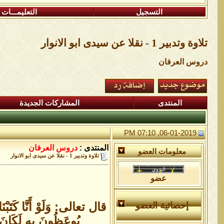
التسجيل
التعليمـــات
تلاوة وتدبير 1 - نقلا عن سيدى ابو الانوار
دروس العرفان
المنتدى
المشاركات الجديدة
06-01-2019, 07:10 PM
المنتدى :
دروس العرفان
معلومات العضو
تلاوة وتدبير 1 - نقلا عن سيدى ابو الانوار
عضو
قال تعالى: وَلَوْ أَنَّا كَتَبْنَا 
إحصائية العضو
يُوعَظُونَ بِهِ لَكَانَ خَي