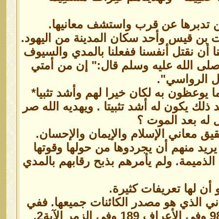
من تدبرها عن قرب واستشف معانيها.
ت بن قيس وأحد سكان المدينة من اليهود.
ا أن نقتل أنفسنا ففعلنا بالمدي والسيوف
صلى الله عليه وسلم قال:" إن من أمتي
ل الرواسي".
ما يوعظون به لكان خيرا لهم وأشد تثبيا*
لك يكون له أشد تثبيتا . ويهديه الله صر
 له بعد الموت ؟
 معاني الإسلام والإيمان والإحسان.
يريد منهم أن يجردوها من حولها وقوتها
الذميمة. ولم يأمرهم بذبح رقابهم بالمدي
أن لها تعريفات كثيرة.
ماني الذي هو مصدر الكائنات جميعها. ففي
قوله تعالى: أربع مرات في سورة النساء الآية 1 وفي الأنعام الآية 98 وفي الأعراف 189 وفي الزمر الآية2.