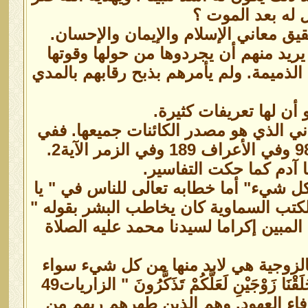
 له بعد الموت ؟
 معاني الإسلام والإيمان والإحسان.
يريد منهم أن يجردوها من حولها وقوتها
الذميمة. ولم يأمرهم بذبح رقابهم بالمدي
أن لها تعريفات كثيرة.
ماني الذي هو مصدر الكائنات جميعها. ففي
قوله تعالى: أربع مرات في سورة النساء الآية 1 وفي الأنعام الآية 98 وفي الأعراف 189 وفي الزمر الآية2.
 آدم كما حكت التفاسير.
كل شيء" أما خطابه تعالى للناس في " يا
لكتب السماوية كان يخاطب البشر بقوله "
 المبين إكراما لسيدنا محمد عليه الصلاة
نِسَاءً ۚ " فالزوجية هي لابد منها من كل شيء سواء
جَيْنِ لَعَلَّكُمْ تَذَكَّرُونَ " الزاريات49
بوفاء العهود. وهم الذين طهرهم ربهم من