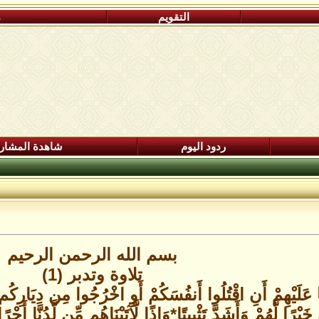
التقويم
م
ردود اليوم
شاهدة المشار
بسم الله الرحمن الرحيم
تلاوة وتدبر (1)
عَلَيْهِمْ أَنِ اقْتُلُوا أَنفُسَكُمْ أَوِ اخْرُجُوا مِن دِيَارِكُم مَّا ف
ْرًا لَّهُمْ وَأَشَدَّ تَثْبِيتًا*وَإِذًا لَّآتَيْنَاهُم مِّن لَّدُنَّا أَ