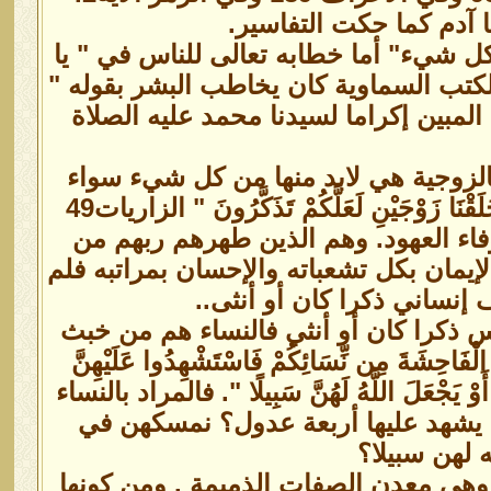
 آدم كما حكت التفاسير.
كل شيء" أما خطابه تعالى للناس في " يا
لكتب السماوية كان يخاطب البشر بقوله "
 المبين إكراما لسيدنا محمد عليه الصلاة
نِسَاءً ۚ " فالزوجية هي لابد منها من كل شيء سواء
جَيْنِ لَعَلَّكُمْ تَذَكَّرُونَ " الزاريات49
بوفاء العهود. وهم الذين طهرهم ربهم من
يمان بكل تشعباته والإحسان بمراتبه فلم
إنساني ذكرا كان أو أنثى..
س ذكرا كان أو أنثي فالنساء هم من خبث
َةَ مِن نِّسَائِكُمْ فَاسْتَشْهِدُوا عَلَيْهِنَّ
تُ أَوْ يَجْعَلَ اللَّهُ لَهُنَّ سَبِيلًا ". فالمراد بالنساء
 أن يشهد عليها أربعة عدول؟ نمسكهن في
 لهن سبيلا؟
هي معدن الصفات الذميمة . ومن كونها