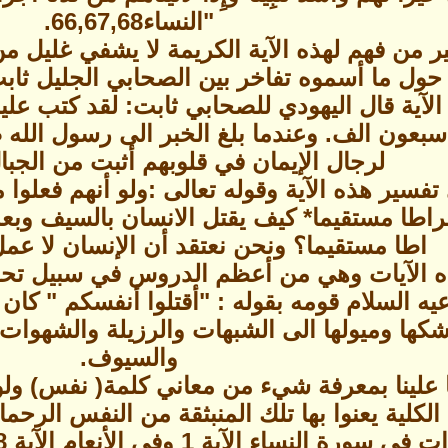
"النساء66,67,68.
ير من فهم لهذه الآية الكريمة لا يشفي غليل 
 حول ما أسموه تفاخر بين الصحابي الجليل ثاب
الآية قال اليهودي للصحابي ثابت: لقد كتب علين
سبعون الف. وعندما بلغ الخبر الى رسول الله 
لرجال الإيمان في قلوبهم أثبت من الجبا
تفسير هذه الآية وقوله تعالى :ولو أنهم فعلوا 
راطا مستقيما* كيف يقتل الانسان بالسيف وبعد ذ
اطا مستقيما؟ ونحن نعتقد أن الإنسان لا عمل
ه الآيات وهي من أعظم الدروس في سبيل تحقيق
يه السلام قومه بقوله : "أقتلوا أنفسكم " كان 
كها وميولها الى الشبهات والرزيلة والشهوات 
والسيوف.
 علينا بمعرفة شيء من معاني كلمة( نفس) ولو 
 الكلية يعنوا بها تلك المنبثقة من النفس الرح