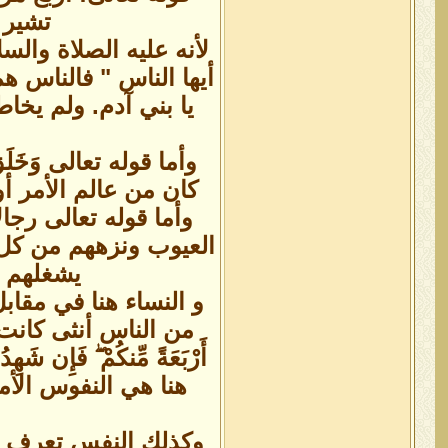
تشير 
لأنه عليه الصلاة وال
أيها الناس " فالناس 
يا بني آدم. ولم يخاط
وأما قوله تعالى وَخَلَقَ 
كان من عالم الأمر أو من ع
وأما قوله تعالى رجا
العيوب ونزههم من كل ر
يشغلهم ع
و النساء هنا في مقا
من الناس أنثى كانت أم ذكر
أَرْبَعَةً مِّنكُمْ ۖ فَإِن شَهِ
هنا هي النفوس الأم
وكذلك النفس تعرف ع