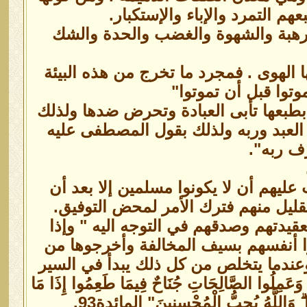
التمرد والإباء والإستكبار.
والرهبة والشهوة والغضب والحدة والشك
 الهوى . فمجرد ما تخرج من هذه البيئة
توا قبل أن تموتوا"
لأن النفس بطبعها تأبى العبادة وتحرض ضدها ولذلك
 العبد وربه ولذلك بقول المصطفى عليه
ف ربه".
عليهم أن لا يكونوا مسلمين إلا بعد أن
لقليل منهم فترك الأمر لمحض التوفيق.
لعقيدتهم وصدقهم في التوجه اليه " وإذا
لوا أنفسهم بسيف المخالفة وأخرجوها من
. وعندما يتخلص من كل ذلك يبدأ في السير
ُوا الصَّالِحَاتِ جُنَاحٌ فِيمَا طَعِمُوا إِذَا مَا
وا ۗ وَاللَّهُ يُحِبُّ الْمُحْسِنِينَ" المائدة93.