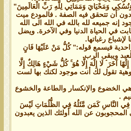
وَمَحْيَايَ وَمَمَاتِي لِلَّهِ رَبِّ الْعَالَمِينَ"
 دون أن تتحقق فيه الصفة . فالمودع ميت
 إنه جميعه لله بالله في الله الى الله
ثابت في الحياة الدنيا وفي الآخرة. ويضل
لإشباع رغباتها.
يسمع قوله:" كُلُّ مَنْ عَلَيْهَا فَانٍ
يفنى العبد ويبقى الرب.
 لَا إِلَٰهَ إِلَّا هُوَ ۚ كُلُّ شَيْءٍ هَالِكٌ إِلَّا
يء فالألوهية تقول لك أنت موجود لكنك بها لست
 وهي الخضوع والإنكسار والطاعة والخشوع
يم .
ِ فِي النَّاسِ كَمَن مَّثَلُهُ فِي الظُّلُمَاتِ لَيْسَ
فرون هنا تعني المحجوبون عن الله أولئك الذين يعبدون