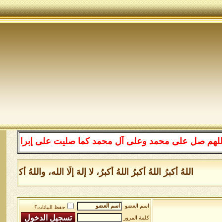
 على محمد وعلى آل محمد كما صليت على إبراهيم وعلى آل إبر
اللهُ أكبرُ اللهُ أكبرُ اللهُ أكبرُ، لا إلهَ إلَّا الله، واللهُ أك
اسم العضو
حفظ البيانات؟
كلمة المرور