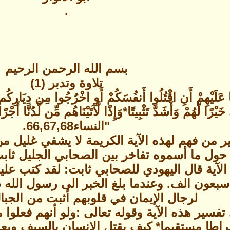
.
بسم الله الرحمن الرحيم
تلاوة وتدبر (1)
عَلَيْهِمْ أَنِ اقْتُلُوا أَنفُسَكُمْ أَوِ اخْرُجُوا مِن دِيَارِكُم مَّا ف
ْرًا لَّهُمْ وَأَشَدَّ تَثْبِيتًا*وَإِذًا لَّآتَيْنَاهُم مِّن لَّدُنَّا أَ
"النساء66,67,68.
ير من فهم لهذه الآية الكريمة لا يشفي غليل 
 حول ما أسموه تفاخر بين الصحابي الجليل ثاب
الآية قال اليهودي للصحابي ثابت: لقد كتب علين
سبعون الف. وعندما بلغ الخبر الى رسول الله 
لرجال الإيمان في قلوبهم أثبت من الجبا
تفسير هذه الآية وقوله تعالى :ولو أنهم فعلوا 
راطا مستقيما* كيف يقتل الانسان بالسيف وبعد ذ