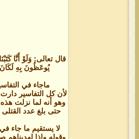
قال تعالى: وَلَوْ أَنَّا كَتَبْنَا 
يُوعَظُونَ بِهِ لَكَانَ خَي
ماجاء في التفاس
لأن كل التفاسير دارت
وهو أنه لما نزلت هذه 
حتى بلغ عدد القتلى 
لا يستقيم ما جاء في 
وقوله وإذا لهديناهم ص