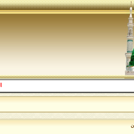
اللهم صل
ن