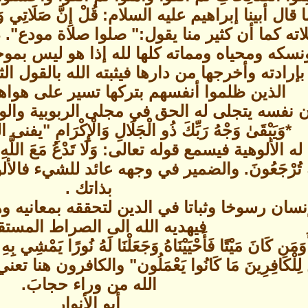
أبينا إبراهيم عليه السلام: قُلْ إِنَّ صَلَاتِي وَنُسُكِي 
اته كما أن كثير منا يقول:" صلوا صلاة مودع".
سكه ومحياه ومماته كلها لله إذا هو ليس بموجود
رادته وأخرجها من دارها فيثبته الله بالقول ال
الذين ظلموا أنفسهم بتركها تسير على هواها 
 نفسه يتجلى له الحق في مجلى الربوبية والواحدية ف
*وَيَبْقَىٰ وَجْهُ رَبِّكَ ذُو الْجَلَالِ وَالْإِكْرَامِ "
هية فيسمع قوله تعالى: وَلَا تَدْعُ مَعَ اللَّهِ إِلَٰهًا آخَرَ ۘ
مُ وَإِلَيْهِ تُرْجَعُونَ. والضمير في وجهه عائد للش
بذاتك .
إنسان رسوخا وثباتا في الدين لتحققه بمعانيه
فيهديه الله الى الصراط المستق
َانَ مَيْتًا فَأَحْيَيْنَاهُ وَجَعَلْنَا لَهُ نُورًا يَمْشِي بِه
ِكَ زُيِّنَ لِلْكَافِرِينَ مَا كَانُوا يَعْمَلُون" والكا
الله من وراء حجابَ.
أبو الأنوار