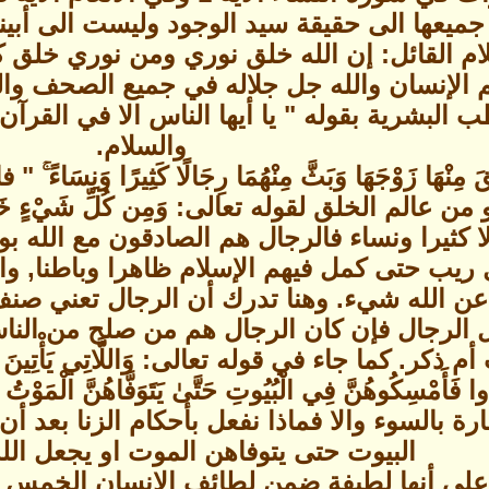
جميعها الى حقيقة سيد الوجود وليست الى أبينا
سلام القائل: إن الله خلق نوري ومن نوري خلق 
هم الإنسان والله جل جلاله في جميع الصحف وا
ب البشرية بقوله " يا أيها الناس الا في القرآن
والسلام.
مِنْهَا زَوْجَهَا وَبَثَّ مِنْهُمَا رِجَالًا كَثِيرًا وَ
الم الخلق لقوله تعالى: وَمِن كُلِّ شَيْءٍ خَلَقْنَا زَوْ
لا كثيرا ونساء فالرجال هم الصادقون مع الله 
يب حتى كمل فيهم الإسلام ظاهرا وباطنا, والإ
ن الله شيء. وهنا تدرك أن الرجال تعني صنف 
بل الرجال فإن كان الرجال هم من صلح من النا
. كما جاء في قوله تعالى: وَاللَّاتِي يَأْتِينَ الْفَاحِش
دُوا فَأَمْسِكُوهُنَّ فِي الْبُيُوتِ حَتَّىٰ يَتَوَفَّاهُنَّ الْمَوْ
ارة بالسوء والا فماذا نفعل بأحكام الزنا بعد
البيوت حتى يتوفاهن الموت او يجعل الله
لى أنها لطيفة ضمن لطائف الإنسان الخمس و