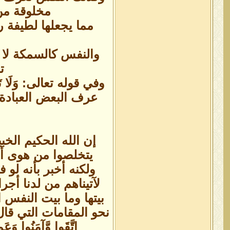
مخلوقة من 
مما يجعلها لطيفة ر
والنفس كالسمكة لا ت
ت
وفي قوله تعالى: وَلَا تَت
عرف البعض العبادة 
إن الله الحكيم الخب
يتخلصوا من هوى أنف
ولكنه أخبر بأنه لو 
لآتيناهم من لدنا أج
بيتها وما بيت النفس 
نحو المقامات التي قال فيها ا
اتَّقَوا وَّآمَنُوا وَعَم