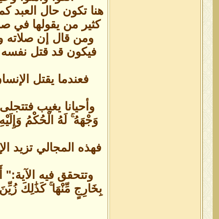
هنا تكون حال العبد كما قال 
كثير من يقولها في صل
ومن قال إن صلاته ون
فيكون قد قتل نفسه بإ
فعندما يقتل الإنسان
وأحيانا يغيب فتتجلى له الألو
وَجْهَهُ ۚ لَهُ الْحُكْ
فهذه المجالي تزيد ال
وتتحقق فيه الآية:" أَوَمَن ك
بِخَارِجٍ مِّنْهَا ۚ كَذَٰل