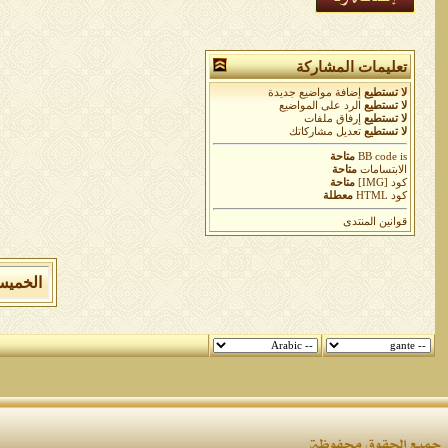
تعليمات المشاركة
لا تستطيع
إضافة مواضيع جديدة
لا تستطيع
الرد على المواضيع
لا تستطيع
إرفاق ملفات
لا تستطيع
تعديل مشاركاتك
is
BB code
متاحة
الابتسامات
متاحة
كود [IMG]
متاحة
كود HTML
معطلة
قوانين المنتدى
الخميس 6 من اغسطس 2026 , الساعة الان 03