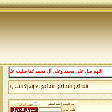
اللهم صل على محمد وعلى آل محمد كما صليت على إبراهيم وع
اللهُ أكبرُ اللهُ أكبرُ اللهُ أكبرُ، لا إلهَ إلَّا الله، 
اسم العضو
حفظ البيانات؟
كلمة المرور