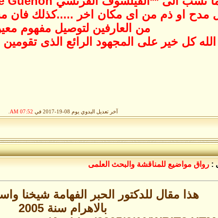
الفيلسوف الفرنسي Rene Guenon ...سنبحث بتانى فى هذا الامر
قل مدح او ذم من اى مكان اخر .....كذلك فان مس
من العارفين لتوصيل مفهوم معين 
لله كل خير على المجهود الرائع الذى تقومين به ا
آخر تعديل البدوي يوم 08-19-2017 في
07:52 AM
.
 :
رواق مواضيع للمناقشة والبحث العلمى
هذا مقال للدكتور الحبر الفهامة شيخنا واس
بالاهرام سنة 2005