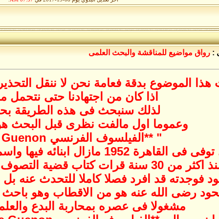
 :
رواق مواضيع للمناقشة والبحث العلمى
هذا الموضوع بدقة فعامة نحن لا ننقل التحذي
اذا كان من اجتهادنا حتى نتحمل م
لذلك سنبحث فى هذه الطريقة بحثا 
وعموما اول مالفت نظرى قبل البحث هو
" **الفيلسوف الفرنسي Rene Guenon"
اهرة 1952 مازال ابنائه فيها واسمه الشيخ عبد الواحد يحى
وهذا الرجل تحديدا منذ اكثر من 30 سنة قرات ك
د فوجدته قد افرد فصلا كاملا للتحدث عنه بل ا
محود رضى الله عنه هو من الاقطاب وهو باحث
مشغولا فى عصره بمحاربة البدع والعلما