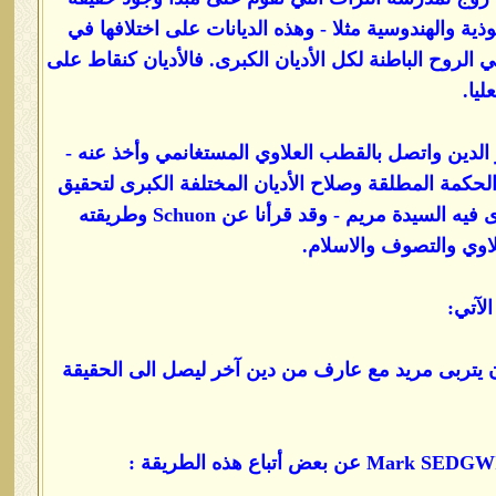
ذية والهندوسية مثلا - وهذه الديانات على اختلافها في
الروح الباطنة لكل الأديان الكبرى. فالأديان كنقاط على
ليا.
F الذي أسلم تحت اسم عيسى نور الدين واتصل بالقطب العلاوي المستغانمي وأخذ عنه -
 طافحة بفكرة الدين الأزلي والحكمة المطلقة وصلاح الأديان المختلفة الكبرى لتحقيق
الحقيقة المطلقة. ثم إن Schuon أسس الطريقة المريمية - وسبب التسمية راجع لمنام رأى فيه السيدة مريم - وقد قرأنا عن Schuon وطريقته
اوي والتصوف والاسلام.
الآتي:
 يتربى مريد مع عارف من دين آخر ليصل الى الحقيقة