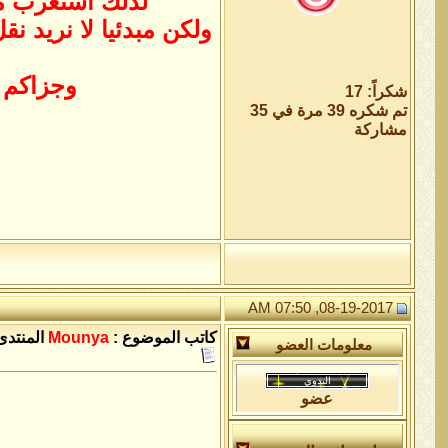
لذلك استغرب ما نسب الى **
ولكن مبدئيا لا نريد ن
وجزاكم ا
شكراً: 17
تم شكره 39 مرة في 35
مشاركة
08-19-2017, 07:50 AM
كاتب الموضوع :
Mounya
المنتدى
معلومات العضو
عضو