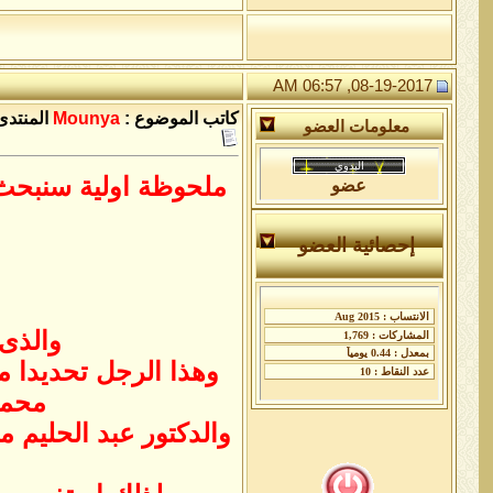
08-19-2017, 06:57 AM
كاتب الموضوع :
Mounya
المنتدى
معلومات العضو
ملحوظة اولية سنبحث 
عضو
إحصائية العضو
والذى توفى فى الق
محمو
والدكتور عبد الحليم 