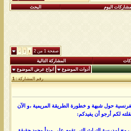
شاركات اليوم
البحث
صفحة 1 من 2
>
2
1
كات
المشاركة التالية
أدوات الموضوع
انواع عرض الموضوع
رقم المشاركة :
1
فرنسية حول شبهة و خطورة الطريقة المريمية ،و الآن
قلته لكم
أ
رجو أن يفيدكم:
 واعتنق الاسلام روج لمدرسة التراث التي تقوم على مبدأ وجود حقيقة