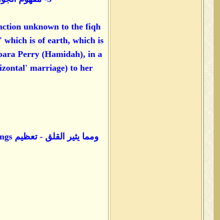
inction unknown to the fiqh
' which is of earth, which is
rbara Perry (Hamidah), in a
izontal' marriage) to her