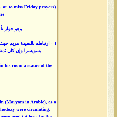
t, or to miss Friday prayers
s.)
وهو جواز تأ
بسويسرا وإن كان ثمة 
in his room a statue of the
gin (Maryam in Arabic), as a
thodoxy were circulating,
 were used (at least by the