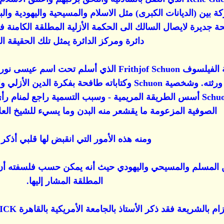
بين (الديانات الكبرى) مثل الاسلام والمسيحية واليهودية والبو
جديرة لايصال السالك الى الحكمة الأزلية المطلقة الكامنة في 
دائرة ومركز الدائرة يمثل تلك الحقيقة الع
ومن أهم دعاة هذه المدرسة الفيلسوف rithjof Schuon
حتى رأى بعضهم أنه من أهم ورثته. وشخصية Schuon وكتاباته
الصوفية المزعومة ما يقشعر منه البدن وما يسيء للشيخ العل
ومنه هذه الأمور التي انقبض لها قلبي أذكر 
دين المسلم والمسيحي واليهودي حيث أنه يمكن حسب فلسفته أن
المطلقة المشار إليها.