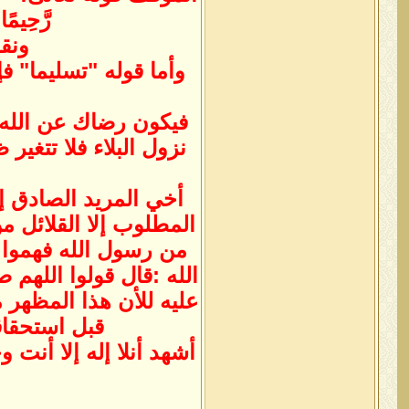
رَّحِي
ونقو
وأما قوله "تسليما" فإ
فيكون رضاك عن الله با
نزول البلاء فلا تتغير 
أخي المريد الصادق إع
المطلوب إلا القلائل من
من رسول الله فهموا 
الله :قال قولوا اللهم
عليه للأن هذا المظهر م
قبل استحقاق
أشهد أنلا إله إلا أنت 