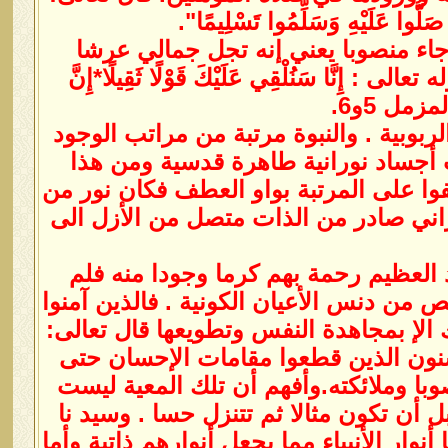
ُوا صَلُّوا عَلَيْهِ وَسَلِّمُوا تَسْلِيمًا".
 وجاء منصوبا يعني إنه تجل جمالي عرشا
ّا سَنُلْقِي عَلَيْكَ قَوْلًا ثَقِيلًا*إِنَّ
المزمل 5و6.
ربوبية . والنبوة مرتبة من مراتب الوجود
 أجساد نورانية طاهرة قدسية ومن هذا
فوا على المرتبة بواو العطف فكان نور من
وراني صادر من الذات متصل من الأزل الى
د العظيم رحمة بهم كرما وجودا منه فلم
ص من دنس الأعيان الكونية . فالذين آمنوا
الإ بمجاهدة النفس وتطويعها قال تعالى:
حْسِنِينَ” فالمحسنون الذين قطعوا مقامات الإحسان حتى
با وملائكته.وأفهم أن تلك المعية ليست
 أن تكون مثالا ثم تتنزل حسا . وسيد نا
أنوار الأنبياء مما يجعل أنوارهم ذاتية وأما