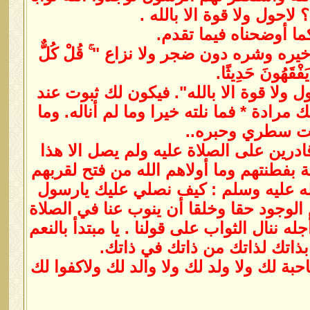
احول ولا قوة الا بالله .
ما أوضحناه فيما تقدم.
ره وشره دون ضجر ولا نزاع " ۚ قُلْ كُلٌّ
 يَفْقَهُونَ حَدِيثًا.
 ولا قوة الا بالله". فيكون لك ثبوت عند
 مرادة * فما نلته خيرا وما لم أناله. وما
نت سطري وحبره..
ادرين على الصلاة عليه ولم يصل الا هذا
ة بفطنتهم وما أولاهم الله من فتح لقربهم
لله عليه وسلم : كيف نصلي عليك يارسول
الوجود حقا وخلقا أن ينوب عنا في الصلاة
ننال الثواب على قولنا . يا مبتدأ بالنعم
ذاتك لذاتك من ذاتك في ذاتك.
بة لك ولا ولد لك ولا والد لك ولاكفوا لك