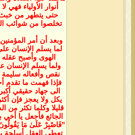
أنوار الأولياء فهي لا
حتى يتطهر من خبث ال
تخلصوا من شوائب المظا
وبعد أن أمر المؤمنين 
لما يسلم الإنسان عل
الهوى وأصبح عقله س
ولما يسلم الإنسان ع
نقص وأفعاله سليمة م
فإذا فهمت ما تقدم أخ
الى جهاد حقيقي أكب
يكل ولا يعجز فإن أكث
قليلا وكلما تكثر من ا
الجائع فأجعل يا أخي ب
تعطي العقل أسلحة يقا