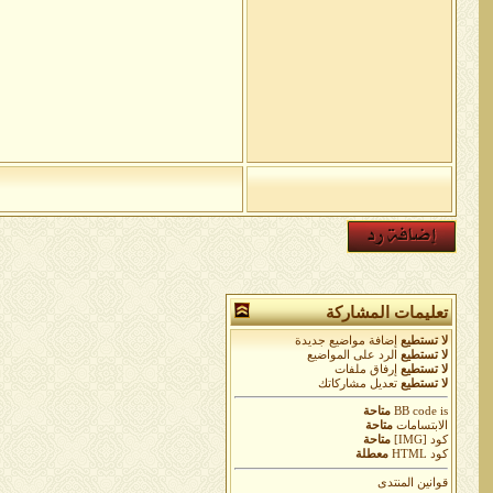
تعليمات المشاركة
لا تستطيع
إضافة مواضيع جديدة
لا تستطيع
الرد على المواضيع
لا تستطيع
إرفاق ملفات
لا تستطيع
تعديل مشاركاتك
is
BB code
متاحة
الابتسامات
متاحة
كود [IMG]
متاحة
كود HTML
معطلة
قوانين المنتدى