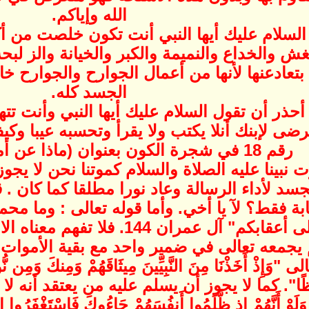
الله وإياكم.
 السلام عليك أيها النبي أنت تكون خلصت من 
غش والخداع والنميمة والكبر والخيانة والز لبح
بتعادعنها لأنها من أعمال الجوارح والجوارح 
الجسد كله.
حذر أن تقول السلام عليك أيها النبي وأنت تتهم
ترضى لإبنك أنلا يكتب ولا يقرأ وتحسبه عيبا وك
رقم 18 في شجرة الكون بعنوان (ماذا عن أمية سيدنا محمد).
نبينا عليه الصلاة والسلام كموتنا نحن لا يجوز
سد لأداء الرسالة وعاد نورا مطلقا كما كان . 
ة فقط؟ لآ يا أخي. وأما قوله تعالى : وما مح
مات أو قتل انقلبتم على أعقابكم" آ
 الزمر 30. فلم يجمعه تعالى في ضمير واحد مع بقية ال
ْ أَخَذْنَا مِنَ النَّبِيِّينَ مِيثَاقَهُمْ وَمِنكَ وَمِن نُّو
َاقًا غَلِيظًا". كما لا يجوز أن يسلم عليه من يعتقد أ
ّهُمْ إِذ ظَّلَمُوا أَنفُسَهُمْ جَاءُوكَ فَاسْتَغْفَرُوا اللَّهَ و