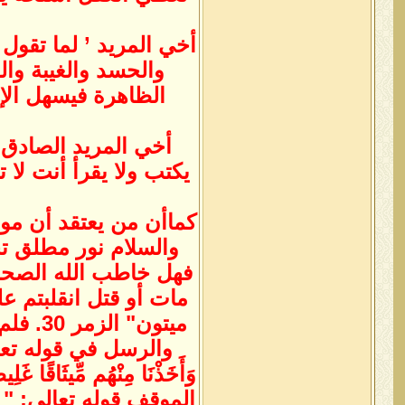
أخي المريد ’ لما تقول
والحسد والغيبة وال
الظاهرة فيسهل الإ 
أخي المريد الصادق أ
يكتب ولا يقرأ أنت لا 
كماأن من يعتقد أن موت 
والسلام نور مطلق تج
فهل خاطب الله الصحاب
ميتون"
والرسل في قوله تعالى "وَإِذ
وَأَخَذْنَا مِنْهُم مِّيث
الموقف قوله تعالى: " وَلَوْ أَنَ