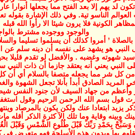
 تكون لد يهم إلا بعد الفتح مما يجعلها أنوارا ع
عوالم الناسو تية. وفي ذلك الإشارة بقوله تعا
هر الكونية فلا يرون شيئا الا رأوا الله قبله 
والوجود ووجوده مشترط بالوا
بالصلاة ’ أمروا كذلك أن يسلموا تسليما والسل
ى النبي هو يشهد على نفسه أن دينه سلم عن ا
يد شهوته وغضبه . والأفضل لو تقدم قليلا بحيث 
لى النبي يعني أنه يعتقد جازما أن ذات النب
ن كل شر مما يجعله متصفا بالسلام أي أن كل سل
ي المريد الصادق أبدأ بأنلا تجعل الشهوة وال
ر وأعظم من جهاد السيف لأن جنود النفس شيطا
رت قول بسم الله الرحمن الرحيم وقول استغفر 
لذكر يزيد ابتعادا عنك ولكن يكون بالمرصاد وين
ينك وبينه وقاية وما تلك الآ كثرة الذكر أقله 
وم بها وبدون هذه الأسلحة فهو متعرض في كل 