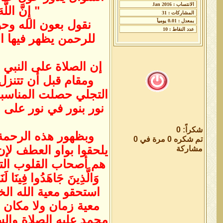
" إِنَّ اللَّه
نقول بعون الله وحو
للرحمن يظهر فيها الرحمت
إن الصلاة على النبي 
ومقام قبل أن تتنزل
التجلي حصلت المناسبة 
نور بنور في نور على 
شكراً: 0
وبظهور هذه الرحمة إ
تم شكره 0 مرة في 0
يلحقوا بواو العطف لإن 
مشاركة
هم أصحاب القلوب التي
وَالَّذِينَ جَاهَدُوا فِينَ
استحقو معية الله ال
معية زمان ولا مكان إ
محمد عليه الصلاة والسلا