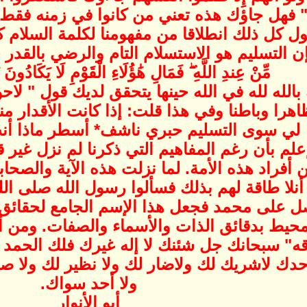
مًا" فهل جاؤك هذه تعني من كانوا في زمنه فقط؟ ل
ل كل ذلك انطلاقا من مفهومنا لكلمة السلام ك
ن التسليم هو الاستسلام التام والرضي بالقدر خي
مِّنْ عِندِ اللَّهِ ۖ فَمَالِ هَٰؤُلَاءِ الْقَوْمِ لَا يَكَادُونَ
لله لله في الله حينها يتحقق لديك قول " لاحول
ظاهرا وباطنا وفي هذا قلت: إذا كانت الأقدار منك
لي سوى التسليم حبري ناشف* أسطر ماذا أ
لم بأن رغم المفاهيم التي ذكرنا لم نزل غير ق
 أفراد هذه الأمة. لما نزلت هذه الآية والصحاب
أنلا طاقة لهم بذلك فسألوا رسول الله صلى ا
 صل على محمد فجعل هذا الإسم الجامع لحقائق 
حيط بدقائق الذات والأسماء والصفات. ومن أجله 
ه" سبحانك جل شئنك لا إله غيرك فلك الحمد ب
وحدك لاشريك لك ولاضار لك ولا نظير لك ولا صاح
ولا أحد سواك.
أبو الأنوار