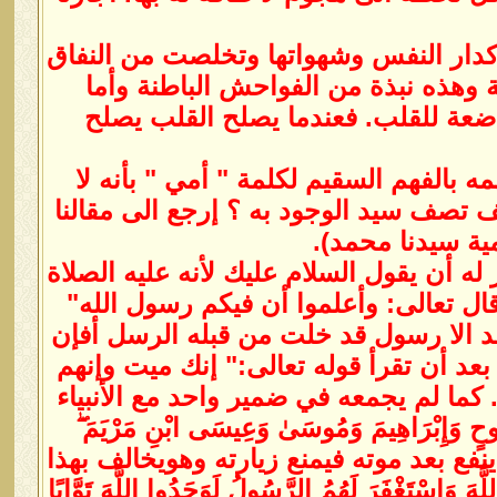
أكدار النفس وشهواتها وتخلصت من النفاق
ة وهذه نبذة من الفواحش الباطنة وأما
خاضعة للقلب. فعندما يصلح القلب يصلح
ه بالفهم السقيم لكلمة " أمي " بأنه لا
يف تصف سيد الوجود به ؟ إرجع الى مقالنا
 له أن يقول السلام عليك لأنه عليه الصلاة
قال تعالى: وأعلموا أن فيكم رسول الله"
مد الا رسول قد خلت من قبله الرسل أفإن
ل عمران 144. فلا تفهم معناه الا بعد أن تقرأ قوله تعالى:" إنك ميت وإنهم
أموات. كما لم يجمعه في ضمير واحد مع الأنبياء
حٍ وَإِبْرَاهِيمَ وَمُوسَىٰ وَعِيسَى ابْنِ مَرْيَمَ ۖ
نه لا ينفع بعد موته فيمنع زيارته وهويخالف بهذا
َاسْتَغْفَرَ لَهُمُ الرَّسُولُ لَوَجَدُوا اللَّهَ تَوَّابًا