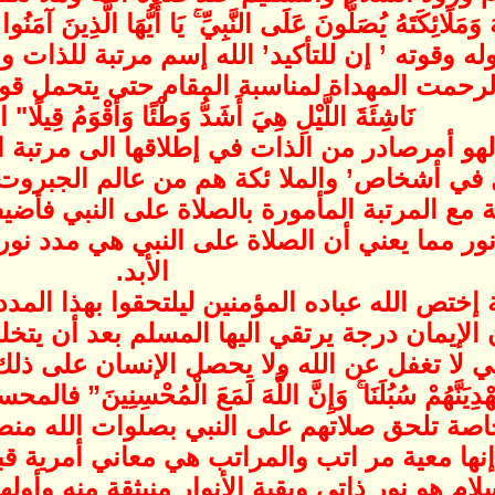
َ وَمَلَائِكَتَهُ يُصَلُّونَ عَلَى النَّبِيِّ ۚ يَا أَيُّهَا الَّذِينَ آمَن
له وقوته ’ إن للتأكيد’ الله إسم مرتبة للذات
 المهداة لمناسبة المقام حتى يتحمل قوله تعالى : إِنَ
نَاشِئَةَ اللَّيْلِ هِيَ أَشَدُّ وَطْئًا وَأَقْوَمُ قِيلًا" 
لهو أمرصادر من الذات في إطلاقها الى مرتبة ال
 في أشخاص’ والملا ئكة هم من عالم الجبروت
مع المرتبة المأمورة بالصلاة على النبي فأضي
نور مما يعني أن الصلاة على النبي هي مدد ن
الأبد.
ختص الله عباده المؤمنين ليلتحقوا بهذا المد
الإيمان درجة يرتقي اليها المسلم بعد أن يتخل
 لا تغفل عن الله ولا يحصل الإنسان على ذلك 
ا لَنَهْدِيَنَّهُمْ سُبُلَنَا ۚ وَإِنَّ اللَّهَ لَمَعَ الْمُ
خاصة تلحق صلاتهم على النبي بصلوات الله منصو
نها معية مر اتب والمراتب هي معاني أمرية قبل
م هو نور ذاتي وبقية الأنوار منبثقة منه وأولها 