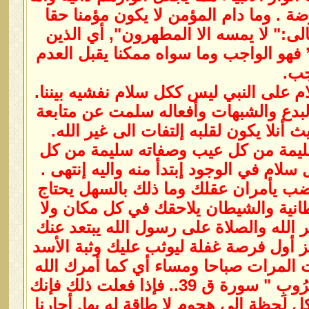
ارضة . وما دام المؤمن لا يكون مؤمنا حقا
لى:" لا يمسه الا المطهرون", أي الذين
’ فهو الواجب وما سواه ممكنا يقبل العدم
جب.
ام على النبي ليس ككل سلام نفشيه بيننا.
لبدع والشبهات وأفعاله سلمت عن متابعة
أنلا يكون لقلبه إلتفات الى غير الله.
ي سليمة من كل عيب وصفاته سليمة من كل
ام في الوجود إبتدأ منه واليه إنتهى .
غضب يأمران عقلك وما ذلك بالسهل يحتاج
نية والشيطان يلاحقك في كل مكان ولا
الله والصلاة على رسول الله يبتعد عنك
تهز أول فرصة غفلة ليوثب عليك وثبة الأسد
مات المرات صباحا ومساء أي كما أمرك الله
”فَاصْبِرْ عَلَىٰ مَا يَقُولُونَ وَسَبِّحْ بِحَمْدِ رَبِّكَ قَبْلَ طُلُوعِ الشَّمْسِ وَقَبْلَ الْغُرُوبِ " سورة ق 39.. فإذا فعلت ذلك فإنك
لحظة الى هجوم لا طاقة له بها. أجارنا