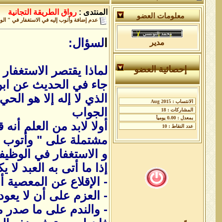
المنتدى :
رواق الطريقة التجانية
معلومات العضو
عدم إضافة وأتوب إليه في الاستغفار في " الوظ
ا
لسؤال:
مدير
لماذا يقتصر الاستغفار 
إحصائية العضو
جاء في الحديث عن ابن
الذي لا إله إلا هو ال
الجواب
أولا لابد من العلم أنه
مشتملة على "
وأتوب إ
و الاستغفار في الوظيفة
إذا ما أتى به العبد لا 
- الإقلاع عن المعصية أ
- العزم على أن لا يعود 
- والندم على ما صدر م