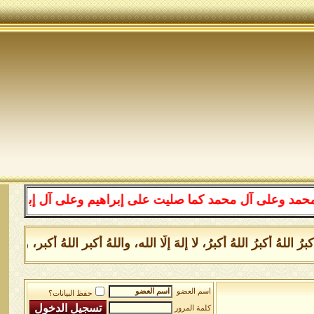
وعلى آل محمد كما صليت على إبراهيم وعلى آل إبراهيم إنك ح
رُ اللهُ أكبرُ اللهُ أكبرُ، لا إلهَ إلَّا الله، واللهُ أكبر اللهُ أ
اسم العضو
حفظ البيانات؟
كلمة المرور