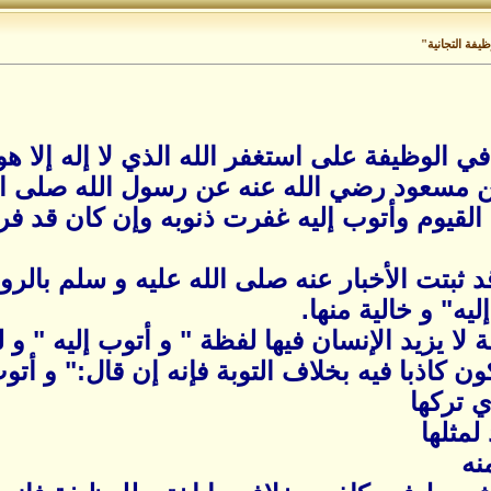
يفة التجانية"
في الوظيفة على استغفر الله الذي لا إله إلا ه
 مسعود رضي الله عنه عن رسول الله صلى الل
حي القيوم وأتوب إليه غفرت ذنوبه وإن كان قد ف
 قد ثبتت الأخبار عنه صلى الله عليه و سلم بالرو
ليه
" و خالية منها.
 لا يزيد الإنسان فيها لفظة "
و أتوب إليه
" و ل
يكون كاذبا فيه بخلاف التوبة فإنه إن قال:" و أت
ي تركها
لمثلها
نه