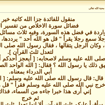
حبة الله تعالى
منقول للفائدة جزا الله كاتبه خير 
فضائل سورة الاخلاص من تفسير ا
واردة في فضل هذه السورة، وفيه ثلاث مسائل:
ا سمع رجلا يقرأ " قل هو الله أحد " يرددها، ف
وكان الرجل يتقالها ، فقال رسول الله صلى ال
لتعدل ثلث القرآن ].
صلى الله عليه وسلم لاصحابه: [ أيعجز أحدكم 
يطيق ذلك يا رسول الله ؟ فقال: [ الله الواحد
أبي الدرداء بمعناه.
ال: قال رسول الله صلى الله عليه وسلم: [ ا
 نبي الله صلى الله عليه وسلم فقرأ " قل هو
إني أرى هذا خبرا جاءه من السماء، فذاك
ثم خرج
سأقرأ عليكم ثلث القرآن، ألا إنها تعدل ثلث ال