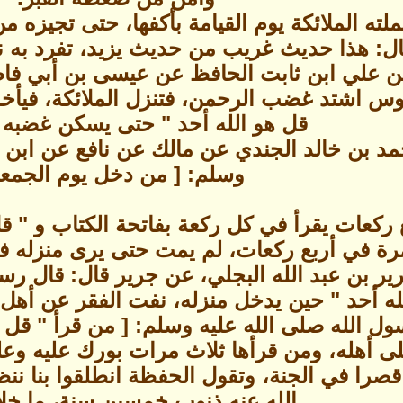
لته الملائكة يوم القيامة بأكفها، حتى تجيزه م
ل: هذا حديث غريب من حديث يزيد، تفرد به ن
 بن علي ابن ثابت الحافظ عن عيسى بن أبي ف
قوس اشتد غضب الرحمن، فتنزل الملائكة، فيأخذ
قل هو الله أحد " حتى يسكن غضبه
بن خالد الجندي عن مالك عن نافع عن ابن ع
وسلم: [ من دخل يوم الجمع
ركعات يقرأ في كل ركعة بفاتحة الكتاب و " قل
رة في أربع ركعات، لم يمت حتى يرى منزله في 
ير بن عبد الله البجلي، عن جرير قال: قال رسو
له أحد " حين يدخل منزله، نفت الفقر عن أهل 
 الله صلى الله عليه وسلم: [ من قرأ " قل ه
ى أهله، ومن قرأها ثلاث مرات بورك عليه وعل
قصرا في الجنة، وتقول الحفظة انطلقوا بنا ننظ
الله عنه ذنوب خمسين سنة، ما خلا 