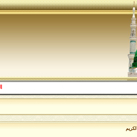
اللهم صل ع
ا
لكريم