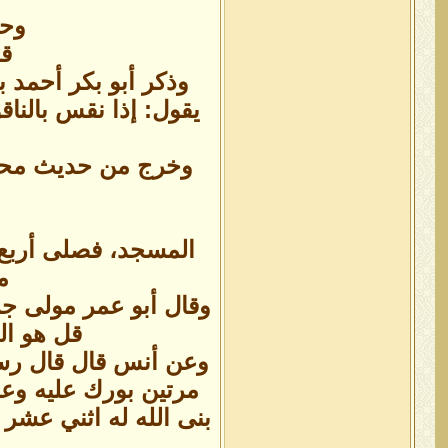
وحم
قا
وذكر أبو بكر أحمد
يقول: إذا نقس بالنا
وخرج من حديث محمد 
المسجد، فصلى أربع 
م
وقال أبو عمر مولى جر
قل هو ال
وعن أنس قال قال رسول
مرتين بورك عليه وعل
بنى الله له اثني عشر 