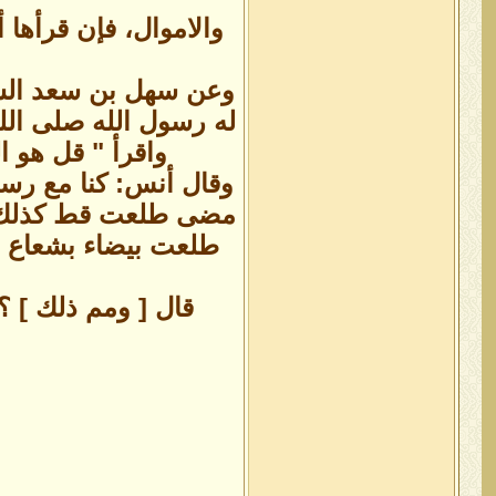
والاموال، فإن قرأها 
وعن سهل بن سعد السا
له رسول الله صلى الل
واقرأ " قل هو ا
وقال أنس: كنا مع رسو
مضى طلعت قط كذلك، ف
طلعت بيضاء بشعاع لم
قال [ ومم ذلك ] ؟ 