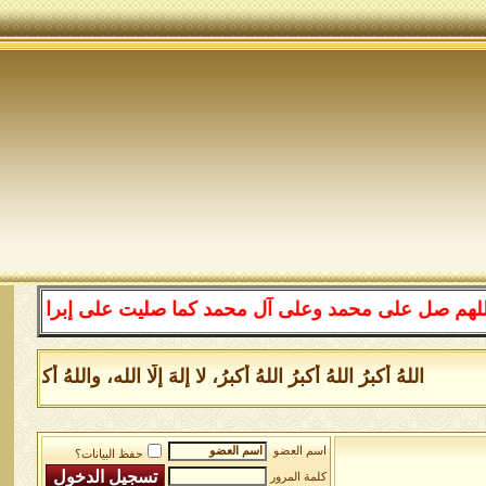
لى محمد وعلى آل محمد كما صليت على إبراهيم وعلى آل إبراه
للهُ أكبرُ اللهُ أكبرُ اللهُ أكبرُ، لا إلهَ إلَّا الله، واللهُ أكبر
اسم العضو
حفظ البيانات؟
كلمة المرور