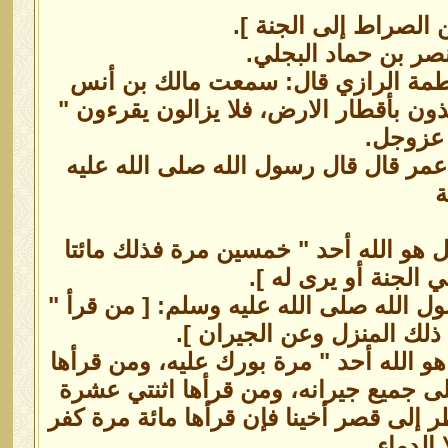
ن الصراط إلى الجنة ].
صر بن حماد البجلي.
اطمة الرازي قال: سمعت مالك بن أنس
ون بأقطار الارض، فلا يزالون يقرءون "
 عزوجل.
مر قال قال رسول الله صلى الله عليه
ة
 هو الله أحد " خمسين مرة فذلك مائتا
الجنة أو يرى له ].
ل الله صلى الله عليه وسلم: [ من قرأ "
ذلك المنزل وعن الجيران ].
و الله أحد " مرة بورك عليه، ومن قرأها
ى جميع جيرانه، ومن قرأها اثنتي عشرة
ر إلى قصر أخينا فإن قرأها مائة مرة كفر
الدماء