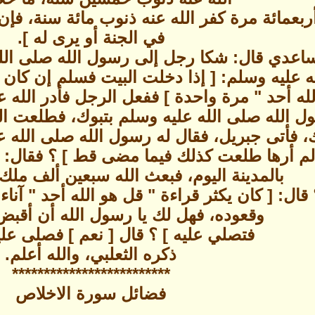
أربعمائة مرة كفر الله عنه ذنوب مائة سنة، ف
في الجنة أو يرى له ].
عدي قال: شكا رجل إلى رسول الله صلى الله
ه عليه وسلم: [ إذا دخلت البيت فسلم إن كان 
لله أحد " مرة واحدة ] ففعل الرجل فأدر الله 
ل الله صلى الله عليه وسلم بتبوك، فطلعت ال
أتى جبريل، فقال له رسول الله صلى الله عل
 أرها طلعت كذلك فيما مضى قط ] ؟ فقال: [ ذ
بالمدينة اليوم، فبعث الله سبعين ألف ملك
قال: [ كان يكثر قراءة " قل هو الله أحد " آناء 
وقعوده، فهل لك يا رسول الله أن أقبض
فتصلي عليه ] ؟ قال [ نعم ] فصلى علي
ذكره الثعلبي، والله أعلم.
*************************
فضائل سورة الاخلاص