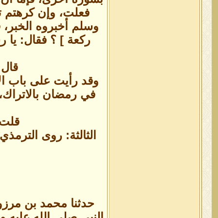
فعلت، وإن كرهتم تر
وسلم أخبروه الخبر، ف
ركعة ] ؟ فقال: يا ر
قال 
وقد رأيت على باب الا
في رمضان بالاتراك، ف
قلت:
الثالثة: روى الترمذ
حدثنا محمد بن مرزو
النبي صلى الله عليه 