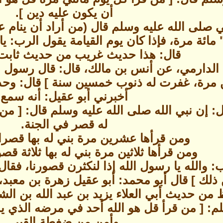
أن يكون عليه دين ].
بي صلى الله عليه وسلم قال (من أراد أن ينام ع
" مائة مرة، فإذا كان يوم القيامة يقول الرب: ي
قال: هذا حديث غريب من حديث ثابت
لدارمي، عن أنس بن مالك، قال: قال رسول الل
مرة، غفرت له ذنوب خمسين سنة ] قال: وحدثنا 
أخبرني أبو عقيل: أنه سمع
 إن نبي الله صلى الله عليه وسلم قال: [ من
له قصر في الجنة.
ومن قرأها عشرين مرة بني له بها قصرا
ومن قرأها ثلاثين مرة بني له بها ثلاثة قصو
 والله يا رسول الله إذا لنكثرن قصورنا، فقال
لك ] قال أبو محمد: أبو عقيل زهرة بن معبد، 
ظ من حديث أبي العلاء يزيد بن عبد الله بن ال
م: [ من قرأ قل هو الله أحد في مرضه الذي ي
وأمن من ضغطة القبر.