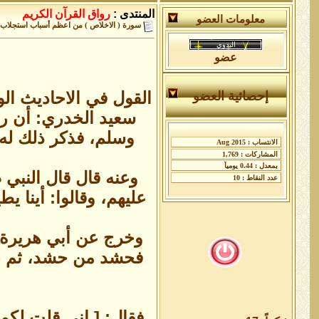
المنتدى :
رواق القرآن الكريم
معلومات العضو
سورة ( الاخلاص ) من اعظم أسباب استجلاب م
عضو
القول في الاحاديث ال
إحصائية العضو
سعيد الخدري: أن رجل
وسلم، فذكر ذلك له، 
وعنه قال قال النبي 
عليهم، وقالوا: أينا 
وخرج عن أبي هريرة ق
فحشد من حشد، ثم خرج
فقال: [ إني قلت لكم 