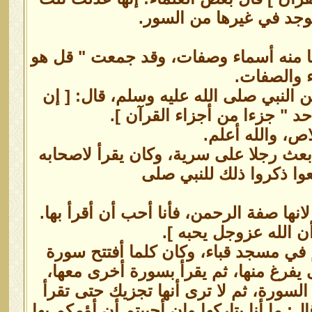
 يوجد في غيرها من السور.
وثلثا منه أسماء وصفات، وقد جمعت " قل هو
اء والصفات.
النبي صلى الله عليه وسلم، قال: [ إن
حد " جزءا من أجزاء القرآن ].
ص، والله أعلم.
بعث رجلا على سرية، وكان يقرأ لاصحابه
عوا ذكروا ذلك للنبي صلى
نها صفة الرحمن، فأنا أحب أن أقرأ بها.
ن الله عزوجل يحبه ].
في مسجد قباء، وكان كلما أفتتح سورة
ى يفرغ منها، ثم يقرأ بسورة أخرى معها،
السورة، ثم لا ترى أنها تجزيك حتى تقرأ
: ما أنا بتاركها وإن أحببتم أن أؤمكم بها