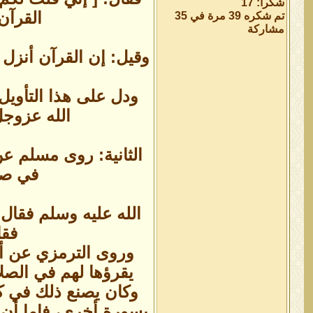
شكراً: 17
القرآن
تم شكره 39 مرة في 35
مشاركة
وقيل: إن القرآن أنزل أ
ودل على هذا التأويل
الله عزوجل
الثانية: روى مسلم ع
في صلا
الله عليه وسلم فقال:
فقا
وروى الترمزي عن أن
يقرؤها لهم في الصلا
وكان يصنع ذلك في كل
بسورة أخرى، فإما أن تق