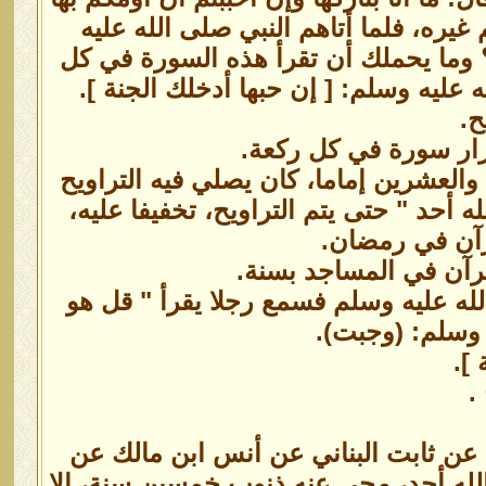
غيره، فلما أتاهم النبي صلى الله عليه
 ؟ وما يحملك أن تقرأ هذه السورة في كل
 عليه وسلم: [ إن حبها أدخلك الجنة ].
.
كرار سورة في كل ركعة.
والعشرين إماما، كان يصلي فيه التراويح
 أحد " حتى يتم التراويح، تخفيفا عليه،
رآن في رمضان.
رآن في المساجد بسنة.
لله عليه وسلم فسمع رجلا يقرأ " قل هو
 وسلم: (وجبت).
].
.
عن ثابت البناني عن أنس ابن مالك عن
الله أحد، محي عنه ذنوب خمسين سنة، إلا