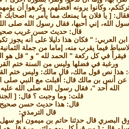
كتكم، وكانوا يرونه أفضلهم، وكرهوا أن يؤمهم 
قال: [ يا فلان ما يمنعك مما يأمر به أصحابك
سول الله، إني أحبها، فقال رسول الله صلى الله
قال: حديث حسن غريب صحيح
ابن العربي: " فكان هذا دليلا على أنه يجوز ت
سباط فيما يقرب منه، إماما من جملة الثمانية 
يقرأ في كل ركعة " الحمد لله " و " قل هو الله
ورغبة في فضلها وليس من السنة ختم الق
 هذا نص قول مالك، قال مالك: وليس ختم الق
ي عن أنس بن مالك قال: أقبلت مع النبي صلى ا
الله أحد "، فقال رسول الله صلى الله عليه
قلت: وما وجبت ؟ قال: [ الجنة 
قال: هذا حديث حسن صحيح 
قال الترمذي:
ق البصري قال حدثنا حاتم بن ميمون أبو سهل 
وسلم قال: [ من قرأ كل يوم مائتي مرة قل هو 