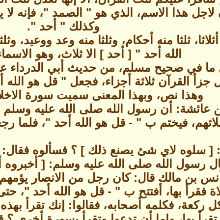
 لاجل هذا الاسم، الذي هو " الصمد "، فإنه لا
وكذلك " أحد ".
ثلاثا، ثلثا منه أحكام، وثلثا منه وعد ووعيد، 
الله أحد " [ أحد ] الا ثلاث، وهو الاسم
 ما في صحيح مسلم، من حديث أبي الدرداء عن 
 جزأ القرآن ثلاثة أجزاء، فجعل " قل هو الله أ
وهذا نص، وبهذا المعنى سميت سورة الاخلا
ن عائشة: أن رسول الله صلى الله عليه وسلم 
تهم، فيختم ب " - قل هو الله أحد "، فلما رج
 [ سلوه لاي شئ يصنع ذلك ] ؟ فسألوه فقال: لا
ل رسول الله صلى الله عليه وسلم: [ أخبروه أ
س بن مالك قال: كان رجل من الانصار يؤمهم 
ة فقرأ بها، أفتتح ب " - قل هو الله أحد "، حت
 ركعة، فكلمه أصحابه، فقالوا: إنك تقرأ بهذه 
رأ بها، وإما أن تدعوا وتقرأ بسورة أخرى ؟ قال