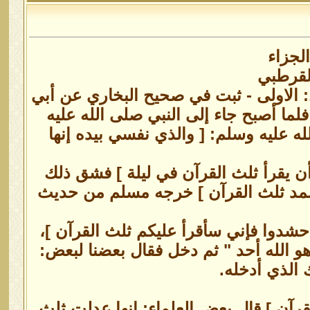
الجزاء
لقرطبي
 الاولى - ثبت في صحيح البخاري عن أبي
لما أصبح جاء إلى النبي صلى الله عليه
له عليه وسلم: [ والذي نفسي بيده إنها
أن يقرأ ثلث القرآن في ليلة ] فشق ذلك
 الصمد ثلث القرآن ] خرجه مسلم من حديث
حشدوا فإني سأقرأ عليكم ثلث القرآن ]،
 الله أحد " ثم دخل فقال بعضنا لبعض:
 الذي أدخله.
قرآن ] قال بعض العلماء: إنها عدلت ثلث