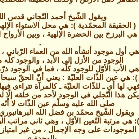
ويقول الشّيخ أحمد التّجاني قدس الل
( الحقيقة المحمّدية ): هي محل الاستواء الإله
 هي البرزخ بين الحضرة الإلهية ، وبين الأرواح 
.
: هي أول موجود أنشأه الله من العماء الرّبان
الوجود من الأزل إلى الأبد ، والوجود كلّه 
هي الأب الأوّل للوجود كلّه ، فما في الوجود ذر
): هي عين الذّات العليّة : يعني أنّ الحقّ سبحا
هي لها أي ـ للذّات العليّة ـ كالمرآة تتراءى فيه
 يكن هذا التّجلي في الوجود لأحد من خلقه إلّا 
صلى الله عليه وسلّم عين الذّات لا أنّه 
ويقول الشّيخ محمّد بن فضل الله البرهانبوري
): هي مرتبة التّعين الأوّل ، وهي ثاني مراتب 
 الموجودات على وجه الإجمال ، من غير امتيا
بالوحدة » .