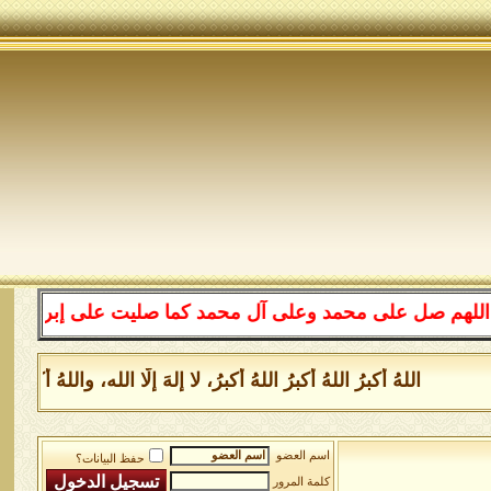
على محمد وعلى آل محمد كما صليت على إبراهيم وعلى آل إبرا
اللهُ أكبرُ اللهُ أكبرُ اللهُ أكبرُ، لا إلهَ إلَّا الله، واللهُ أكب
اسم العضو
حفظ البيانات؟
كلمة المرور