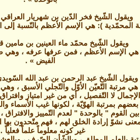
ويقول الشّيخ فخر الدّين بن شهريار العراقي
ة المحمّدية ): هي الإسم الأعظم بالنّسبة إلى ال
ويقول الشّيخ محمّد ماء العينين بن مامين ق
: هي الإسم الأعظم ، فمن عرفها عرفه ، وهي صور
الفيض » .
ويقول الشّيخ عبد الرحمن بن عبد الله السّويد
 هي مرتبة التّعيّن الأوّل والتّجلي الأسبق ، 
ه الإجمال لا التّفصيل ، أي من غير امتياز واف
 بعضهم بمرتبة الهوّيّة ، لكونها غيب الأسماء و
 القوم " بالوحدة " لعدم التّمييز والافتراق ، 
بمعنى نشوّ إرادة الخلق لهم ، فهم متّحدون بها 
غير كونه معلوماً علماً فعلياً 
تبة بالعلم المطلق ، وبالشّأن الصّرف ، وبالع