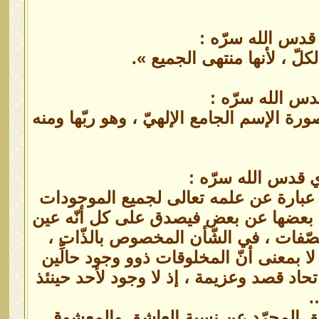
 قدس الله سرّه :
كلّ ، لأنها منتهى الجميع ».
دس الله سرّه :
ة الإسم الجامع الإلهيّ ، وهو ربّها ومنه
ي قدس الله سرّه :
وهي عبارة عن علمه تعالى لجميع الموجودات
تراق بعضها عن بعض فيصدق على كل أنّه عين
الصّفات ، في الشّأن المخصوص بالذّات ،
لا بمعنى أنّ المخلوقات ذوو وجود حالِّين
اتحاد قصد وعزيمة ، إذ لا وجود لأحد حينئذ
…
شق المجرّد عن نسبة العاشق والمعشوق ..