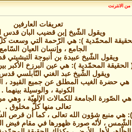
من الانترنت
تعريفات العارفين
ويقول الشّيخ إبن قضيب البان قدس ال
لحقيقة المحمّدية ): هي الرّحمة التي وسعت كل
الجامع ، وإنسان العيان السّامع 
ويقول الشّيخ عبيدة بن أنبوجة التيشيتي قد
 الحقيقة المحمّدية ): هي عين البرزخ الأكبر بين
ويقول الشّيخ عبد الغني النّابلسي قدس 
: هي حضرة الغيب المطلق عن جميع القيود ، المح
الكونية ، والوسيلة بينهما .
 هي الصّورة الجامعة للكمالات الإلهيّة ، وهي 
تعالى منها كلّ مخلوق .
 ): هي منبع شؤون الله تعالى ، كما أن قرص ا
لشّمس ، لأنّه صورة ظهورها في مقام فيض الش
ّاهر لأهل الأرض ، وكذلك الحقيقة المحمّدية ، ب