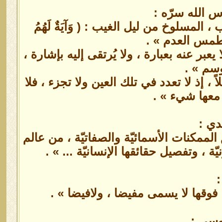
دس الله سرّه :
 المسلوخ من ليل الغيب : ( وَآيَةٌ لَهُمُ
ُونَ ) بطمس العدم » .
 يعبر عنه بعبارة ، ولا يُرتقى إليه بإشارة ،
وسم » .
، إذ لا تعدد في تلك العين ولا تجزء ، فلا
س معها شيء » .
دي :
الممكنات الأسمائيّة والصفاتيّة ، من عالم
ة ، وتفصيل حقائقها الإنسانيّة ... » .
:
فوقها لا يسمى مفيضا ، ولافيضا » .
وسي :