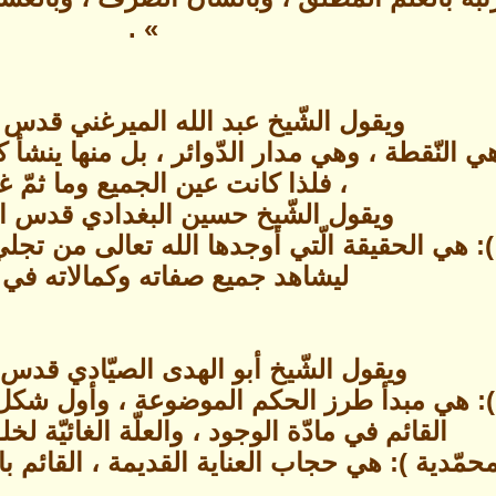
» .
ويقول الشّيخ عبد الله الميرغني قدس ا
ي النّقطة ، وهي مدار الدّوائر ، بل منها ينشأ كل
، فلذا كانت عين الجميع وما ثمّ غي
ويقول الشّيخ حسين البغدادي قدس ال
): هي الحقيقة الّتي أوجدها الله تعالى من تجل
ليشاهد جميع صفاته وكمالاته في ذ
ويقول الشّيخ أبو الهدى الصيّادي قدس ا
 ): هي مبدأ طرز الحكم الموضوعة ، وأول شكل 
القائم في مادّة الوجود ، والعلّة الغائيّة لخ
محمّدية ): هي حجاب العناية القديمة ، القائم بال