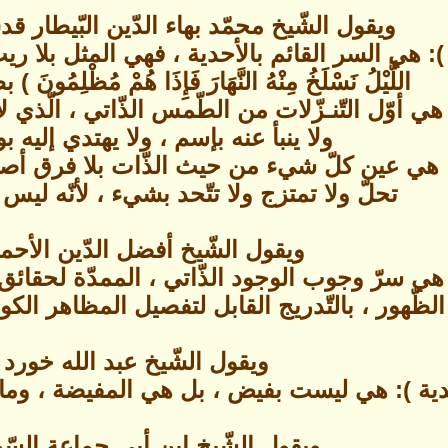
ويقول الشّيخ محمّد بهاء الدّين البّيطار ق
: هي السر القائم بالأحدية ، فهي المثل بلا ريب ،
اللَّيْلُ نَسْلَخُ مِنْهُ النَّهَارَ فَإِذَا هُمْ مُظْلِم
هي أوّل التّنـزّلات من الطّمس الذّاتي ، الّذي لا
ولا ينبأ عنه بإسم ، ولا يهتدي إليه ب
: هي عين كلّ شيء من حيث الذّات بلا فرق أصلاً 
تحلّ ولا تمتزج ولا تتّحد بشيء ، لأنّه لي
ويقول الشّيخ أفضل الدّين الأحم
 هي سرّ وجوب الوجود الذّاتي ، الممدّة لحقائق 
ظّهور ، بالتّدريج القابل لتفصيل المظاهر الكونيّ
ويقول الشّيخ عبد الله خورد 
ّدية ): هي ليست بفيض ، بل هي المفيضة ، وما 
ويقول الشّيخ إبن أبي جماعة السّ