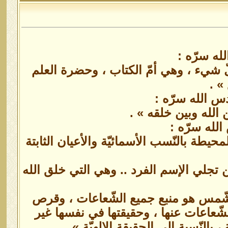
له سرّه :
ّ شيء ، وهي أمّ الكتاب ، وحضرة العلم
» .
س الله سرّه :
 الله وبين خلقه » .
الله سرّه :
يطة بالنّسب الأسمائيّة والأعيان الثابتة
من تجلي الإسم الفرد .. وهي التي خلق الله
لشّمس هو منبع جميع الشّعاعات ، وقرص
ّعاعات عنها ، وحقيقتها في نفسها غير
النّسبة إلى الحقيقة الإلهيّة » .