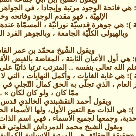
: هي فاتحة الوجود مرتبة وإيجادا ، في الجواهر ال
الإلهيّة ، فهو مقدم الوجود وفاتحه وخات
ة ): هي جوهرة قدسيّة نورانيّة ، المسمّاة عند
وبالهيولى الكلّيّة الجامعة ، وبالجوهر الفرد الذ
ويقول الشّيخ محمّد بن عمر القا
): هي أول الأعيان الثابتة ، المفاضة بالفيض ا
لم الله تعالى بنفسه .. المترتب ترتبا ذاتيّا على
ة ): هي غاية الغايات ، وأكمل النهايات ، التي 
ر العام ، الذي تجلّى به الحق كمال التّجلي في
ممّا كان ، ولو كان لكان » .
ويقول أحمد النقشبندي الخالدي قدس ا
 ): هي الذات مع التعين الأول، ولها الأسماء ا
واحدية، وجمعها لجميع الأسماء ، فهي اسم الذا
ويقول الشيخ محمد الدمرداش الخلوتي قدس
 «حقيقة الحقائق هي المرتبة الإنسانية الكمالية