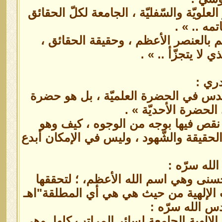
علويّة والسّفليّة ، الجامعة لكلّ الحقائق
مه .. » .
هم بالعنصر الأعظم ، وحقيقة الحقائق ،
ي لا يتجزّأ .. » .
دري :
لأقدس في الحضرة العلميّة ، بل هو حضرة
 الحضرة الأحديّة » .
لا نقص فيها بوجه من الوجوه ، كيف وهو
 الحقيقة والشّهود ، وليس في الإمكان أبدع
لله سرّه :
لحسنى وهي اسم الله الأعظم، ؛ لتحققها
ت الإلهية من حيث هي هي أي المطلقة"اهـ
 الله سرّه :
 الإلهية الجامعة لسائر المراتب كلها. وهي