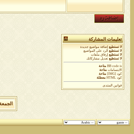
تعليمات المشاركة
لا تستطيع
إضافة مواضيع جديدة
لا تستطيع
الرد على المواضيع
لا تستطيع
إرفاق ملفات
لا تستطيع
تعديل مشاركاتك
is
BB code
متاحة
الابتسامات
متاحة
كود [IMG]
متاحة
كود HTML
معطلة
قوانين المنتدى
الجمعة 7 من اغسطس 2026 , الساعة الان 06:53:33