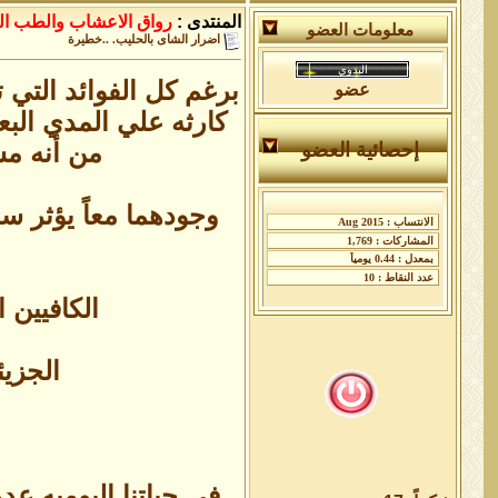
المنتدى :
رواق الاعشاب والطب ال
معلومات العضو
اضرار الشاى بالحليب. ..خطيرة
برغم كل الفوائد التي 
عضو
كارثه علي المدي البع
من أنه مشر
إحصائية العضو
وجودهما معاً يؤثر س
الكافيين 
الجزي
في حياتنا اليوميه عد