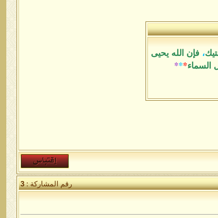
تيك
،
فإن الله يحيى
ل السماء
*
*
*
رقم المشاركة :
3