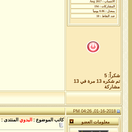
شكراً: 5
تم شكره 13 مرة في 13
مشاركة
01-16-2018, 04:26 PM
كاتب الموضوع :
البدوي
المنتدى :
معلومات العضو