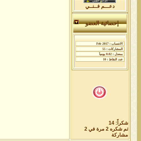
دعـــم فــنــي
إحصائية العضو
شكراً: 14
تم شكره 2 مرة في 2
مشاركة