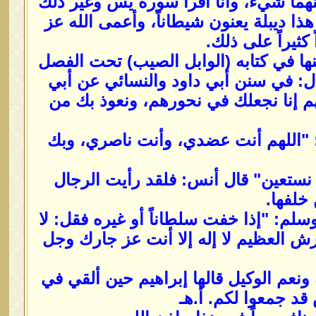
هما شيء، وأنا أقرأ سورة يس وغير ذلك
ذا ديبلة يعنون شيطاناً، وأعمى الله عز
كثيراً على ذلك.
نها في كتابه (الوابل الصيب) تحت الفصل
ال: في سنن أبي داود والنسائي عن أبي
هم إنا نجعلك في نحورهم، ونعوذ بك من
و: "اللهم أنت عضدي، وأنت ناصري، وبك
ك نستعين" قال أنس: فلقد رأيت الرجال
خلفها.
لم: "إذا خفت سلطاناً أو غيره فقل: لا
رش العظيم لا إله إلا أنت عز جارك وجل
نعم الوكيل قالها إبراهيم حين ألقي في
 قد جمعوا لكم. أ.هـ