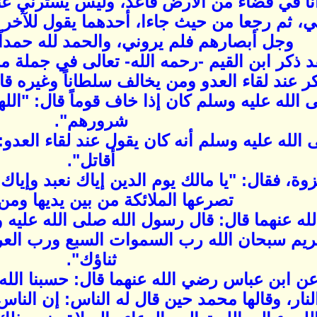
ا في فضاء من الأرض قاعد، وليس يسترني عن
ي، ثم رجعا من حيث جاءا، أحدهما يقول للآخر ه
وجل أبصارهم فلم يروني، والحمد لله حمداً 
د ذكر ابن القيم -رحمه الله- تعالى في جملة م
ر عند لقاء العدو ومن يخالف سلطاناً وغيره ق
الله عليه وسلم كان إذا خاف قوماً قال: "الل
شرورهم".
 الله عليه وسلم أنه كان يقول عند لقاء العد
أقاتل".
وة، فقال: "يا مالك يوم الدين إياك نعبد وإيا
تصرعها الملائكة من بين يديها ومن 
 عنهما قال: قال رسول الله صلى الله عليه وس
 الكريم سبحان الله رب السموات السبع ورب الع
ثناؤك".
 ابن عباس رضي الله عنهما قال: حسبنا الله و
لنار، وقالها محمد حين قال له الناس: إن الناس