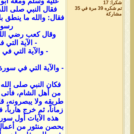
عليه وسلم ومعه أبو ب
شكراً: 17
فقال النبي صلى الله
تم شكره 39 مرة في 35
مشاركة
فقال: والله ما ينطق ب
رسول 
وقال كعب رضي الله 
- الآية التي في الك
- والآية التي في النحل: 
- والآية التي في سورة الجاثية: 
فكان النبي صلى الله
من أهل الشام، فأتى أ
طريقه ولا يبصرونه، ق
زماناً، ثم خرج هارباً
هذه الآيات أول سورة ي
بحصن منثور من أعمال 