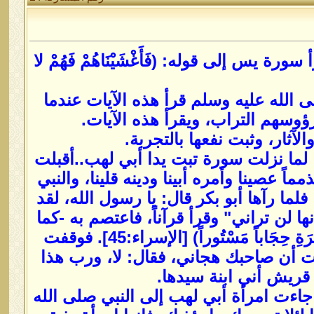
س إلى قوله: (فَأَغْشَيْنَاهُمْ فَهُمْ لا
 الله عليه وسلم قرأ هذه الآيات عندما
ؤوسهم التراب، ويقرأ هذه الآيات.
آثار، وثبت نفعها بالتجربة.
لما نزلت سورة تبت يدا أبي لهب..أقبلت
ً عصينا وأمره أبينا ودينه قلينا، والنبي
ما رآها أبو بكر قال: يا رسول الله، لقد
 لن تراني" وقرأ قرآناً، فاعتصم به -كما
قال- وقرأ: (وَإِذَا قَرَأْتَ الْقُرْآنَ جَعَلْنَا بَيْنَكَ وَبَيْنَ الَّذِينَ لا يُؤْمِنُونَ بِالْآخِرَةِ حِجَاباً مَسْتُوراً) [الإسراء:45]. فوقفت
ت أن صاحبك هجاني، فقال: لا، ورب هذا
قريش أني ابنة سيدها.
جاءت امرأة أبي لهب إلى النبي صلى الله