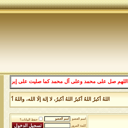
صل على محمد وعلى آل محمد كما صليت على إبراهيم وعلى آل إ
اللهُ أكبرُ اللهُ أكبرُ اللهُ أكبرُ، لا إلهَ إلَّا الله، واللهُ 
اسم العضو
حفظ البيانات؟
كلمة المرور