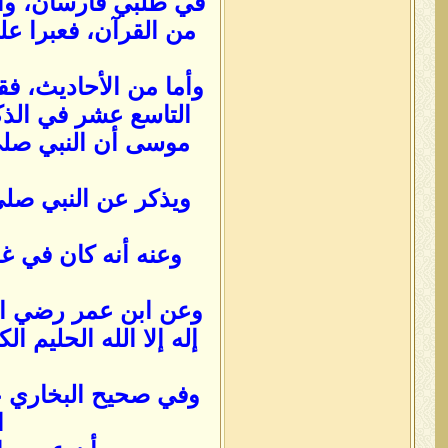
في طلبي فارسان، وأن
من القرآن، فعبرا عل
وأما من الأحاديث، فق
التاسع عشر في الذك
موسى أن النبي صلى 
ويذكر عن النبي صلى
وعنه أنه كان في غز
وعن ابن عمر رضي الله
إله إلا الله الحليم
وفي صحيح البخاري عن
ا