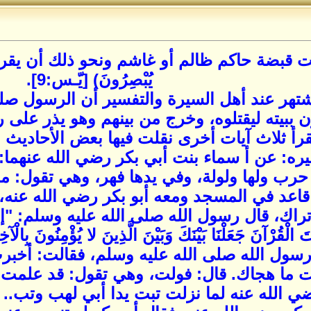
ضة حاكم ظالم أو غاشم ونحو ذلك أن يقرأ سورة ي
يُبْصِرُونَ) [يّـس:9].
شتهر عند أهل السيرة والتفسير أن الرسول صلى
ببيته ليقتلوه، وخرج من بينهم وهو يذر على ر
رأ ثلاث آيات أخرى نقلت فيها بعض الأحاديث وال
ه: عن أ سماء بنت أبي بكر رضي الله عنهما: 
رب ولها ولولة، وفي يدها فهر، وهي تقول: مذمما
اعد في المسجد ومعه أبو بكر رضي الله عنه، فل
راك، قال رسول الله صلى الله عليه وسلم: "إنها
رسول الله صلى الله عليه وسلم، فقالت: أخبر
ت ما هجاك. قال: فولت، وهي تقول: قد علمت 
ي الله عنه لما نزلت تبت يدا أبي لهب وتب.. 