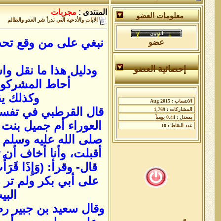
المنتدى :
مجربات
معلومات العضو
الآيات والأدعية التي تدرأ شر العدو والظالم
نبغي على من وقع تحت قب
عضو
ودليل هذا ما نقل وا
إحصائية العضو
أحاط المشركون 
وكذلك يق
قال القرطبي في تفسير
العوراء أم جميل بنت ح
صلى الله عليه وسلم ق
أقبلت، وأنا أخاف أن ت
على أبي بكر ولم تر 
البي
وقال سعيد بن جبير رض