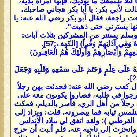
لئلا تسمعك ما يؤذيك، فإنها امرأة بذية،
لت لأبي بكر: يا أبا بكر هجاني صاحبك،
عت راجعة، فقال أبو بكر رضي الله عنه: يا
ينها يسترني حتى ذهبت".
 وسلم يستتر من المشركين بثلاث آيات:
ُ وَفِي آذَانِهِمْ وَقْراً) [الكهف:57].
مْ وَأَبْصَارِهِمْ وَأُولَئِكَ هُمُ الْغَافِلُونَ)
 عَلَى عِلْمٍ وَخَتَمَ عَلَى سَمْعِهِ وَقَلْبِهِ وَجَعَلَ
ال كعب رضي الله عنه: فحدثت بهن رجلاً
فخرجوا في طلبه، فصاروا يكونون معه على
رجلاً من أهل الري، فأسر بالديلم، فمكث
تلمس ثيابه فما يبصرونه، قلت: ويزاد إلى
ل القرطبي ): ولقد اتفق لي ببلاد الأندلس
انحزت إلى ناحية عنه، فلم ألبث أن خرج