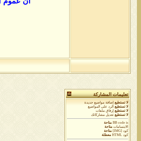
أن عموم ال
تعليمات المشاركة
لا تستطيع
إضافة مواضيع جديدة
لا تستطيع
الرد على المواضيع
لا تستطيع
إرفاق ملفات
لا تستطيع
تعديل مشاركاتك
is
BB code
متاحة
الابتسامات
متاحة
كود [IMG]
متاحة
كود HTML
معطلة