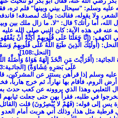
كر رضي الله عنه، فقال أبو بكر لو تنحيت عنها 
 عليه وسلم: "سيحال بيني وبينها" فلم تره، فقا
الشعر، ولا يقوله، فقالت: وإنك لمصدقه! فاندف
الله، أما رأتك؟ قال: "لا. ما زال ملك بين وب
عنه في هذه الآية: كان النبي صلى الله عليه
هف: (إِنَّا جَعَلْنَا عَلَى قُلُوبِهِمْ أَكِنَّةً أَنْ يَفْقَهُوه
(أُولَئِكَ الَّذِينَ طَبَعَ اللَّهُ عَلَى قُلُوبِهِمْ وَسَمْعِهِ
[النحل:108].
(أَفَرَأَيْتَ مَنِ اتَّخَذَ إِلَهَهُ هَوَاهُ وَأَضَلَّهُ اللَّهُ
عَلَى بَصَرِهِ غِشَاوَةً) [الجاثـية:23].
 عليه وسلم إذا قرأهن يستتر عن المشركين، ق
رض الروم، فأقام بها نهاراً، ثم خرج هارباً، 
ال الثعلبي وهذا الذي يروونه عن كعب حدث به 
، فخرجوا في طلبه، فقرأ بهن حتى جعلت ثيابهم ل
س إلى قوله: (فَهُمْ لا يُبْصِرُونَ) قلت (القائ
قرطبة مثل هذا، وذلك أني هربت أمام العدو و