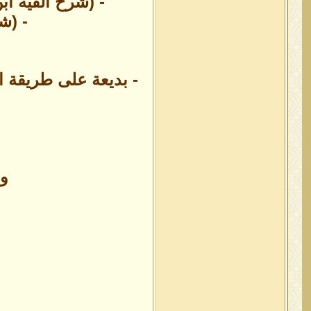
- (شرح ألفية ابن مال
- (ش
- بديعة على طريقة ا
و 