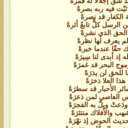
قّ إجلالا له قمرهْ
ّت فيه ربه بصرهْ
ة الكفار قد نصرهْ
لرسل كلٌّ تابعٌ أثرهْ
ك الحق الذي نشرهْ
ولم يعرف لها نظرهْ
 حقّا عندما خبرهْ
 إذ أبدى لنا سِيرَهْ
وج البحر قد غمرَهْ
ا للحق لن يذرَهْ
هذا العلا ذخرَهْ
ئر الأحبار قد سطرَهْ
س العاصي لمن ذعرَهْ
تْ ويلٌ به الفجرَهْ
 والأفلاك منتثرَهْ
يث الحوض إذ نهّرَهْ