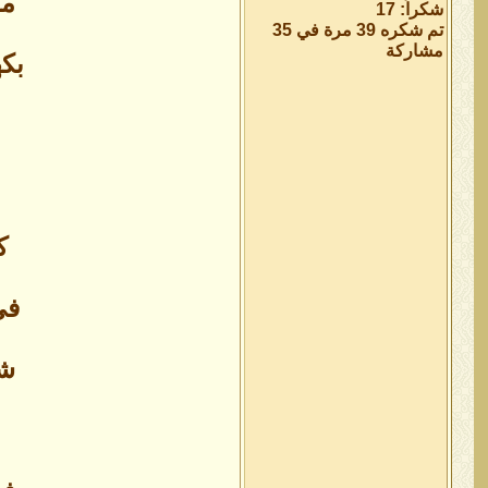
مض
شكراً: 17
تم شكره 39 مرة في 35
مشاركة
بكه
ك
في
شو