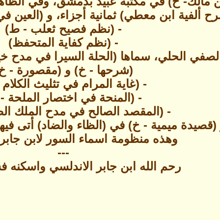
ك- خ) في مكتبة عبيد بدمشق، وفي الظاهرية (1638) وفي شستربتي (
رح ألفية ابن معطي) ثمانية أجزاء، و (العين ف
- (نظم فصيح ثعلب - ط)
- (نظم كفاية المتحفظ)
لصفي الحلي، سماها (الحلة السيرا في مدح خي
(شرحها - خ) و (مقصورة - خ
- (غاية المرام في تثليث الكلام 
- (المنحة في اختصار الملحة - 
- (المقصد الصالح في مدح الملك الص
(قصيدة ميمية - خ) في (الظاء والضاد) أتى فيها
وهذه منظومة اسماء السور لابن جابر 
---
رحم الله ابن جابر الاندلسي واسكنه فس