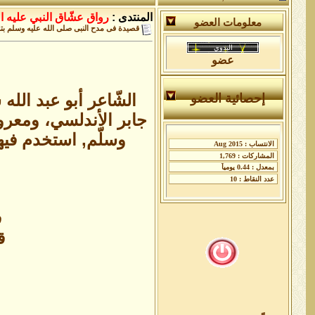
المنتدى :
رواق عشّاق النبي عليه ال
معلومات العضو
قصيدة فى مدح النبى صلى الله عليه وسلم بت
عضو
الشّاعر أبو عبد الل
إحصائية العضو
وسلّم, استخدم فيه
ف
ق