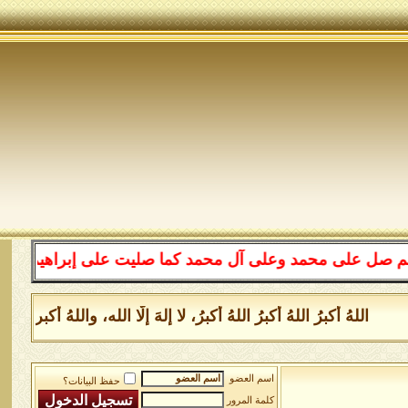
ى محمد وعلى آل محمد كما صليت على إبراهيم وعلى آل إبراهي
لهُ أكبرُ اللهُ أكبرُ اللهُ أكبرُ، لا إلهَ إلَّا الله، واللهُ أكبر ا
اسم العضو
حفظ البيانات؟
كلمة المرور