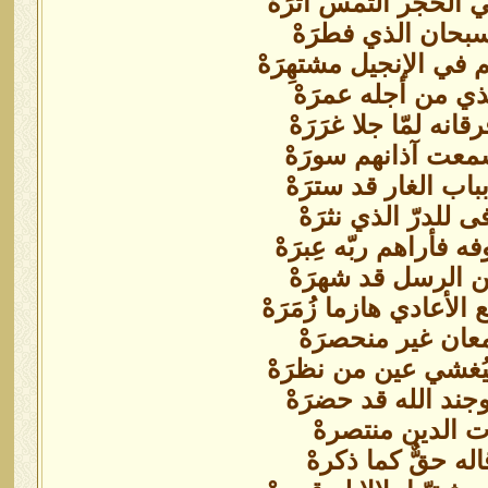
 الحجر التمس أثرَهْ
سبحان الذي فطرَهْ
في الإنجيل مشتهِرَهْ
ذي من أجله عمرَهْ
نه لمّا جلا غرَرَهْ
سمعت آذانهم سورَهْ
ب الغار قد سترَهْ
للدرّ الذي نثرَهْ
أراهم ربّه عِبرَهْ
ين الرسل قد شهرَهْ
أعادي هازما زُمَرَهْ
معان غير منحصرَهْ
فيُغشي عين من نظرَهْ
جند الله قد حضرَهْ
ات الدين منتصرهْ
له حقٌّ كما ذكرهْ