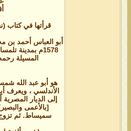
عن
أق
قرأتها في كتاب (ن
1578م بمدينة تل
المسيلة رحمه 
هو أبو عبد الله شمس 
إلى الديار المصرية 
سميساط. ثم تزوج ا