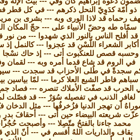
مون دعوة إبراهيم كان وفي --- بيت الإله وفي
ذو أمّة كدَوِيّ النحل ذكرهم --- في كل قطر ف
ف رحماه قد لاذا الورى وبه --- بشرى بن مريم 
سمّاه طه وحضّ الأنبياء على --- حجّ المكان ال
قد أفلح الناس بالنور الذي شهدوا --- من نور فرقا
أكابر الشعراء اللّسْنِ قد عجزوا --- كالنمل إذ 
وحسبه قصص للعنكبوت أتى --- إذ حاك نسْجا ببا
في الروم قد شاع قدما أمره وبه --- لقمان وفى 
م سجدةً في طُلى الأحزاب قد سجدت --- سيوفه ف
سباهم فاطر الشبع العلا كرما --- لمّا بياسين ب
 الحرب قد صفّت الأملاك تنصره --- فصاد جمع ال
لغافر الذنب في تفصيله سُوَرٌ --- قد فصّلت ل
راهُ أن تهجر الدنيا فزُخرفُها --- مثل الدخان 
عزّت شريعته البيضاء حين أتى --- أحقافَ بدرٍ و
محمد جاءنا بالفتحُ متّصِلا --- وأصبحت حُجُر
بقاف والذاريات اللهُ أقسم في --- أنّ الذي قا