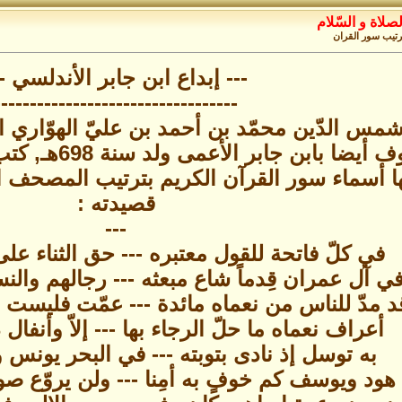
صلاة و السّلام
رتيب سور القران
--- إبداع ابن جابر الأندلسي --
----------------------------------
ه شمس الدّين محمّد بن أحمد بن عليّ الهوّاري 
جابر الأندلسي،
ا أسماء سور القرآن الكريم بترتيب المصحف ال
قصيدته :
---
في كلّ فاتحة للقول معتبره --- حق الثناء على
ي آل عمران قِدماً شاع مبعثه --- رجالهم والنس
د مدّ للناس من نعماه مائدة --- عمّت فليست ع
أعراف نعماه ما حلّ الرجاء بها --- إلاّ وأنفال 
به توسل إذ نادى بتوبته --- في البحر يونس و
هود ويوسف كم خوفٍ به أمِنا --- ولن يروّع صو