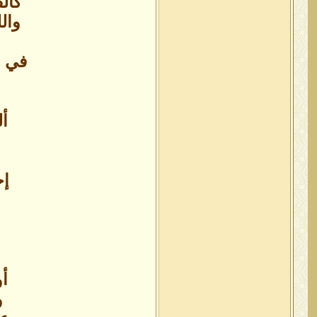
كال
وال
في ل
أل
إخ
أو
و