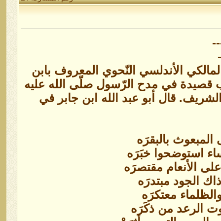
-
المالكي الأندلسي النّحوي المعروف بابن
 ومعروف أيضا بابن جابر الأعمى ولد سنة 698هـ, كتب قصيدة في مدح الرّسول صلّى الله عليه
شريف. قال أبو عبد الله ابن جابر في
 المبعوث بالبقرَه
اء استوضحوا خبَرَه
لى الأنعام مقتصرَه
ذاك الجود مبتدرَه
الظلماء معتكرَه
ت الرعد من ذكَرَه