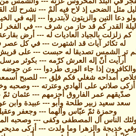
فجر في البلد المحروس عزته --- والشمس من ن
ليل مثل الضحى إذ لاح فيه ألمْ --- نشرح لك الق
ولو دعا التين والزيتون لآبتدروا --- إليه في الخير
يلة القدر كم قد حاز من شرف --- في الفخر لم 
كم زلزلت بالجياد العاديات له --- أرض بقارعة 
له تكاثر آيات قد اشتهرت --- في كل عصر فو
م تر الشمس تصديقا له حبست --- على قريش وجا
أرآيت أنّ إله العرش كرّمه --- بكوثر مرسل
والكافرون إذا جاء الورى طردوا --- عن حوضه فلق
لاص أمداحه شغلي فكم فلِق --- للصبح أسمعت 
أزكى صلاتي على الهادي وعترته --- وصحبه 
صدّيقهم عمر الفاروق أحزمهم --- عثمان ثمّ 
سعد سعيد زبير طلحة وأبو --- عبيدة وابن 
وحمزة ثمّ عبّاس وآلهما --- وجعفر وعقيل
لئك الناس آل المصطفى وكفى --- وصحبه المقت
في خديجة والزهرا وما ولدت --- أزكى مديحي 