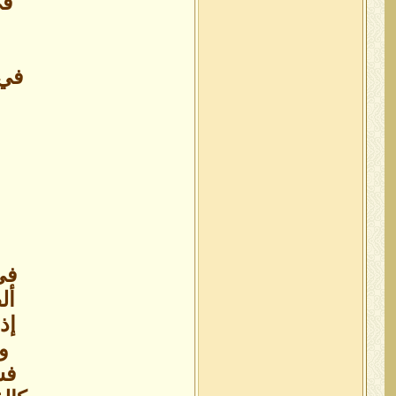
في
في 
ب
في
أل
إذ
و
فس