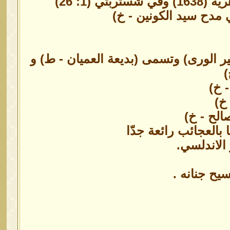
1: 26)
ي مدح سيد الكونين - خ)
ر الورى) وتسمى (بديعة العميان - ط) و
)
- خ)
خ)
الح - خ)
 بالعجائب رائعة جدّا
الاندلسي.
يح جنانه .