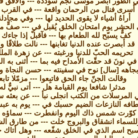
 الطور أبصر موسى نجم سؤدده --- والأفق قد ش
أسرى فنال من الرحمان واقعة --- في القرب ثب
أراهُ أشياء لا يقوى الحديد لها --- وفي مجادل
الحشر يوم امتحان الخلق يُقبل في --- صفٍّ من ا
كفٌّ يسبّح لله الطعام بها --- فآقبلْ إذا جاء
قد أبصرت عنده الدنيا تغابنها --- نالت طلاقًا 
تحريمه الحبّ للدنيا ورغبته --- عن زهرة الملك
في نونَ قد حقّت الأمداح فيه بما --- أثنى به الله
جاهه [سال] نوح في سفينته --- حسن النجاة وم
وقالت الجنّ جاء الحق فاتبِعوا --- مزمّلا تابع
مدثرا شافعا يوم القيامة هل --- أتى نبيٌّ له 
 المرسلات من الكتب انجلى نبأ --- عن بعثه سا
طافه النازعات الضيم حسبك في --- يوم به عب
 كوّرت شمس ذاك اليوم وانفطرت --- سماؤه ودَع
للسماء انشقاق والبروج خلت --- من طارق الشهب
بح اسم الذي في الخلق شفّعه --- وهل أتاك حد