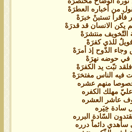
وره الوضّاح مختصرَهْ
ول من أخباره العطرَهْ
 فآقرأ تستبنْ خبرَهْ
يكن الانسان قد قدرَهْ
التّخويف منتشرَهْ
يلٌ للذي كفرَهْ
ء الدّوح إذ أمرَهْ
 في حوضه نهرَهْ
د تبّت يد الكفرَهْ
فيه الناس مفتخرَهْ
وخصوصا منهم عشره
عليّ مهلك الكفره
عوف عاشر العشره
 سادة خِيَره
دون السّادة البرره
سأهدي دائماً درره