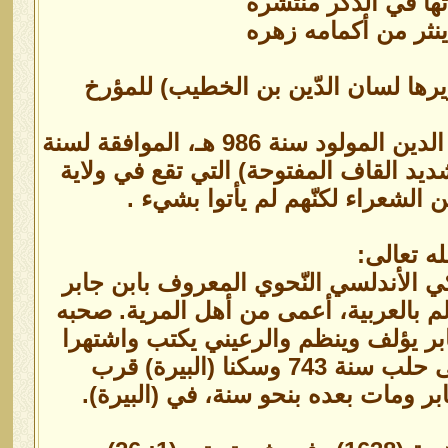
ا في الذّكر منتشره
نثر من أكمامه زهره
رها لسان الدّين بن الخطيب) للمؤرخ
أبو العباس أحمد بن محمد بن أحمد المقرّي القرشي الملقب بشهاب الدين المولود سنة 986 هـ، الموافقة لسنة
تشديد القاف المفتوحة) التي تقع في ولاية
 الشعراء لكنّهم لم يأتوا بشيء .
ه تعالى:
كي الأندلسي النّحوي المعروف بابن جابر
ابن جابر الأعمى ولد سنة 698هـ شاعر، عالم بالعربية، أعمى من أهل المرية. صحبه
بر يؤلف وينظم والرعيني يكتب واشتهرا
[بالأعمى والبصير]. ثم دخلا الشام. فأقاما بدمشق قليلاً وتحولا إلى حلب سنة 743 وسكنا (البيرة) قرب
بر ومات بعده بنحو سنة، في (البيرة).