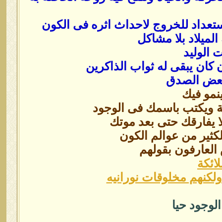
استعداد للخروج لاحداث اثره فى الكون
لميلاد بلا مشاكل
الوليد
 كان يبقى له ثواب الذاكرين
 بعض الصدق
نمو فيك
ة ويكتب باسمك فى الوجود
ا يفارقك حتى بعد موتك
لكثير من عوالم الكون
العارفون بقولهم
ائكة
كنهم مخلوقات نورانيه
الوجود حيا