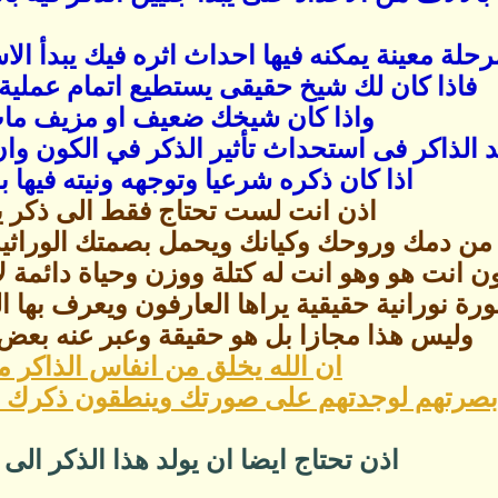
حلة معينة يمكنه فيها احداث اثره فيك يبدأ ال
فاذا كان لك شيخ حقيقى يستطيع اتمام عملية ا
واذا كان شيخك ضعيف او مزيف مات 
الذاكر فى استحداث تأثير الذكر في الكون وان
اذا كان ذكره شرعيا وتوجهه ونيته فيها
اذن انت لست تحتاج فقط الى ذكر ي
من دمك وروحك وكيانك ويحمل بصمتك الوراثي
ن انت هو وهو انت له كتلة ووزن وحياة دائمة ل
رة نورانية حقيقية يراها العارفون ويعرف بها ا
وليس هذا مجازا بل هو حقيقة وعبر عنه بعض 
ان الله يخلق من انفاس الذاكر مل
ابصرتهم لوجدتهم على صورتك وينطقون ذكرك ول
اذن تحتاج ايضا ان يولد هذا الذكر الى 