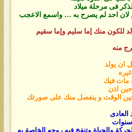
لذكر فى مرحلة ميلاد
 لان احد لم يصرح به … واسمع الاعجب
لد للكون منك إما سليم وإما سقيم
رج منه
 ان يولد
غيره
ك مات فيك
حين اذن
يحين الوقت و ينفصل منك على صورتك
 العادى
 سنوات
الحركة والحياة وتنفخ فيه روحه الخاصة به