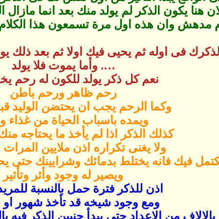
ان هنا يكون الذكر لم يولد منك بعد انما مازال ا
ام مدهش وان هذه اول مرة تسمعون هذا الكلام
ذكرك فى اوله ثم يحيى فيك اولا ثم بعد ذلك يو
…. وأما يموت فلا يولد
نعم كل ذكر يولد للكون له رحم يخ
رحم ظاهر ورحم باطن
وكما الرحم يجب ان يحتضن الوليد قبل
ويمده باسباب الحياة من غذاء و
كذلك الذكر اذا لم يأخذ ما يحتاجه من
ولا يغنى تكراره اذن ملايين المرات 
يكتمل فيك فانه يختلط بدمائك وشرايينك حتى 
ويصير له وجود وأثر وتأثير
اذن للذكر فترة حمل بالنسبة للمريد
ومع وجود شيخه قد تأخذ شهور او
بالالاف من الاعداد حتى يبدأ جنيين الذكر فيه ب