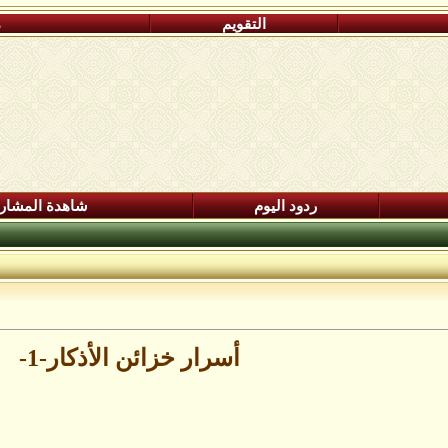
التقويم
م
ردود اليوم
شاهدة المشار
أسرار خزائن اﻷذكار-1-