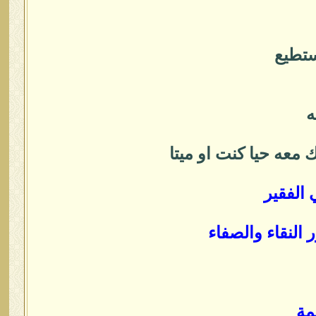
ستطيع
ه
معه حيا كنت او ميتا
الفقير
النقاء والصفاء
مة