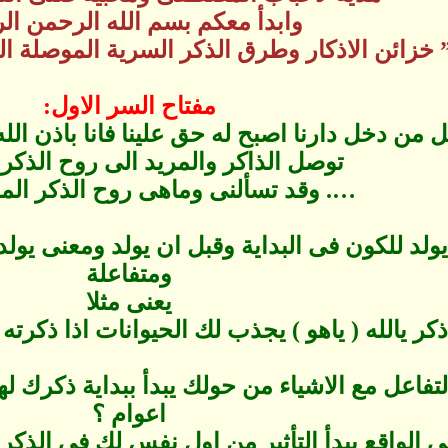
وابدأ معكم بسم الله الرحمن ال
 خزائن الاذكار وطرق الذكر السرية الموصلة ا
مفتاح السر الاول:
ل من دخل دارنا اصبح له حق علينا فانا باذن ال
توصل الذاكر والمريد الى روح الذكر
…. وقد تسألنى وماهى روح الذكر الم
ولد للكون فى البداية وقبل ان يولد ومعنى يول
ومتفاعلة
يعنى مثلا
 يالله ( ياهو ) يجذب لك الحيوانات اذا ذكرته كل يوم م
لتفاعل مع الاشياء من حولك يبدأ ببداية ذكرك لهذ
اعوام ؟
 الواقع يبدأ التأثير من اول نفس لك فى الذكر