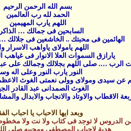
بسم الله الرحمن الرحيم
الحمد لله رب العالمين
اللهم يارب المهيمين
السابحين فى جمالك … الذاكر
الهائمين فى محبتك .. الخاشعين فى جلالك … 
اللهم يامولاى ياواهب الاسرار وا
يارازق السموات العلا الانوار فى غياهب ا
نت الرب …. صلى اللهم بجلالك وجمالك على عب
النور يارب النور وعلى اله وس
 عن سيدى ومولاى وولى نعمتى الغوث الاعظم
الغوث الصمدانى عبد القادر الجي
بعة الاقطاب والاوتاد والانجاب والابدال والمشا
وبعد ايها الاحباب يا احباب الفق
 الدروس لا توجد فى كتاب ولا نت ولا مخطوطا
هدية لاحباب المصطفى ومحبيه صلى الله