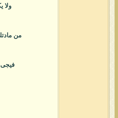
ولا ي
من مادتك
فيجىء 