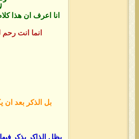
ل
انا اعرف ان هذا كل
انما انت رحم ل
بل الذكر بعد ان 
يظل الذاكر يذكر فيها 