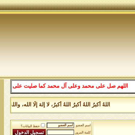
هم صل على محمد وعلى آل محمد كما صليت على إبراهيم وعلى آ
اللهُ أكبرُ اللهُ أكبرُ اللهُ أكبرُ، لا إلهَ إلَّا الله، والل
اسم العضو
حفظ البيانات؟
كلمة المرور