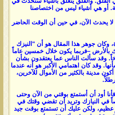
في القلق. والقلق يتعلق بأشياء ستحدث في
ة. أو هي أشياء ليس من اختصاصنا
 لا يحدث الآن، في حين أن الوقت الحاضر
، وكان جوهر هذا المقال هو أن "النيزك
 بالأرض –فربما يكون خلال خمسين عاماً
ً. وقد سألت الناس عما يعتقدون بشأن
نها. وقد كان اهتمامي الأكبر هو أنه عندما
كون مدينة بالكثير من الأموال للآخرين،
لاً.
نا أود أن أستمتع بوقتي من الآن وحتى
ختصاً في النيازك وتريد أن تقضي وقتك في
ا عظيم، ولكن عليك أن تستمتع بوقت جيد