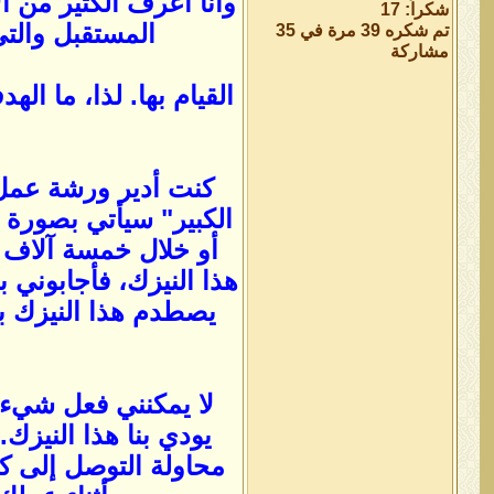
وأنا أعرف الكثير من ا
شكراً: 17
المستقبل والتي
تم شكره 39 مرة في 35
مشاركة
القيام بها. لذا، ما 
كنت أدير ورشة عمل م
الكبير" سيأتي بصورة 
أو خلال خمسة آلاف 
هذا النيزك، فأجابوني ب
يصطدم هذا النيزك بال
لا يمكنني فعل شيء ب
يودي بنا هذا النيزك.
محاولة التوصل إلى كي