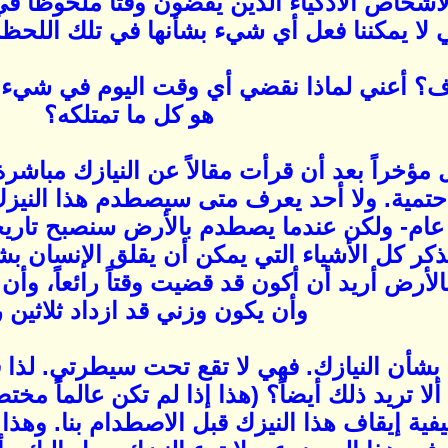
لأشخاص الأذكياء الذين يقضون وقتاً ملحوظاً 
 لا يمكننا فعل أي شيء بشأنها في تلك اللحظ
الهدف؟ أعني لماذا نقضي أي وقت اليوم في شيء
هو كل ما تمتلكه؟
ؤخراً بعد أن قرأت مقالاً عن النيازك مباشرة
حتمية. ولا أحد يعرف متى سيصطدم هذا النيزك
عام- ولكن عندما يصطدم بالأرض سنصبح تاريخا
ذكر كل الأشياء التي يمكن أن يقلق الإنسان بشأ
أرض أريد أن أكون قد قضيت وقتاً رائعاً، وأن أ
وأن يكون وزني قد ازداد ثلاثين رط
شأن النيازك. فهي لا تقع تحت سيطرتي. لذا فأ
 ألا تريد ذلك أيضاً؟ (هذا إذا لم تكن عالماً م
فية إيقاف هذا النيزك قبل الاصطدام بنا. وهذ