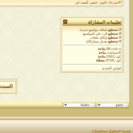
الاسترخاء
,
التوتر
,
خفض
,
أهمية
,
في
تعليمات المشاركة
لا تستطيع
إضافة مواضيع جديدة
لا تستطيع
الرد على المواضيع
لا تستطيع
إرفاق ملفات
لا تستطيع
تعديل مشاركاتك
is
BB code
متاحة
الابتسامات
متاحة
كود [IMG]
متاحة
كود HTML
معطلة
قوانين المنتدى
السبت 8 من اغسطس 2026 , الساعة الان 02:48:32 