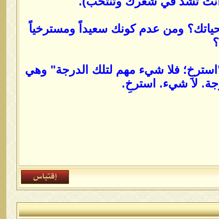
 وأنت تشد في شعرك وتنتحب).
حياتك؟ ومن عدم كونك سعيداً ومسترخياً
؟
"استرخِ؛ فلا شيء مهم لتلك الدرجة" وهي
. لا شيء. استرخِ.