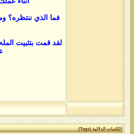
أثناء عمل
فما الذي ننتظره؟ وم
لقد قمت بتثبيت الملح
ع
الكلمات الدلالية (Tags)