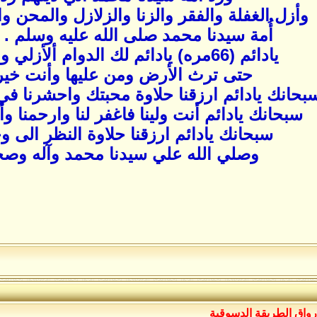
وأزل الغفلة والفقر والزنا والزلازل والمحن 
أُمة سيدنا محمد صلى الله عليه وسلم . 
يادائم (66مره) يادائم لك الدوام ألأزلي والبقاء الثرمدي
حتى ترث الأرض ومن عليها وأنت خير 
بحانك يادائم ارزقنا حلاوة محبتك واحشرنا في
سبحانك يادائم أنت ولينا فاغفر لنا وارحمنا و
سبحانك يادائم ارزقنا حلاوة النظر الى و
وصلي الله علي سيدنا محمد وآله وصح
رواق الطريقة الدسوقية