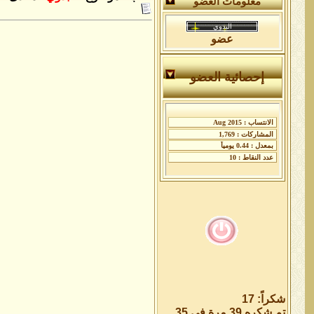
معلومات العضو
عضو
إحصائية العضو
شكراً: 17
تم شكره 39 مرة في 35