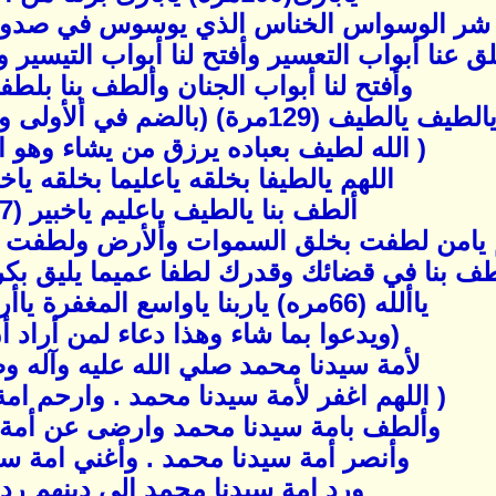
 شر الوسواس الخناس الذي يوسوس في صدور 
ق عنا أبواب التعسير وأفتح لنا أبواب التيسير و
وأفتح لنا أبواب الجنان وألطف بنا بلط
الطيف يالطيف (129مرة) (بالضم في ألأولى والتسكين في الثانية)
( الله لطيف بعباده يرزق من يشاء وهو ا
اللهم يالطيفا بخلقه ياعليما بخلقه ياخ
ألطف بنا يالطيف ياعليم ياخبير (7مرات)
 يامن لطفت بخلق السموات وألأرض ولطفت با
ف بنا في قضائك وقدرك لطفا عميما يليق بكرم
ياألله (66مره) ياربنا ياواسع المغفرة ياأرحم الراحمين
(ويدعوا بما شاء وهذا دعاء لمن أراد أ
لأمة سيدنا محمد صلي الله عليه وآله 
( اللهم اغفر لأمة سيدنا محمد . وارحم ام
وألطف بامة سيدنا محمد وارضى عن أمة 
وأنصر أمة سيدنا محمد . وأغني امة سي
ورد امة سيدنا محمد الي دينهم ردا 