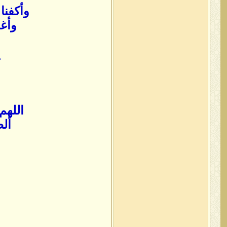
وأكفنا
وأغل
ي
اللهم
ألط