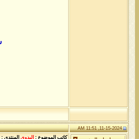
س
11-15-2024, 11:51 AM
كاتب الموضوع :
البدوي
المنتدى :