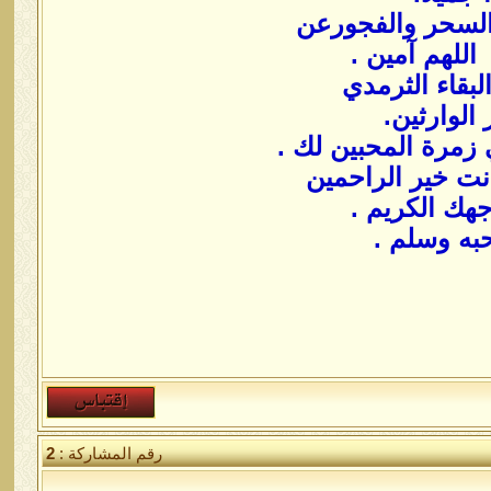
والسحر والفجورعن
اللهم آمين .
الوارثين.
 زمرة المحبين لك .
أنت خير الراحمين
جهك الكريم .
به وسلم .
رقم المشاركة :
2