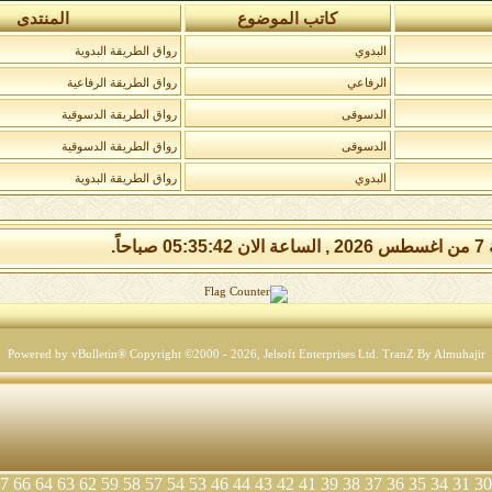
كاتب الموضوع
المنتدى
البدوي
رواق الطريقة البدوية
الرفاعي
رواق الطريقة الرفاعية
الدسوقى
رواق الطريقة الدسوقية
الدسوقى
رواق الطريقة الدسوقية
البدوي
رواق الطريقة البدوية
 صباحاً.
Powered by vBulletin® Copyright ©2000 - 2026, Jelsoft Enterprises Ltd.
TranZ By Almuhajir
7
66
64
63
62
59
58
57
54
53
46
44
43
42
41
39
38
37
36
35
34
31
30