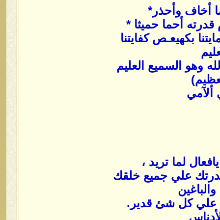
ما أخاف وأحذر*
قدرته أحما حميثا *
تنا بكهيعـص كفايتنا
ليم
له وهو السميع العليم
لعظيم)
 ألآمي
قدرتك علي جميع خلقك
والباغين
علي كل شئ قدير.