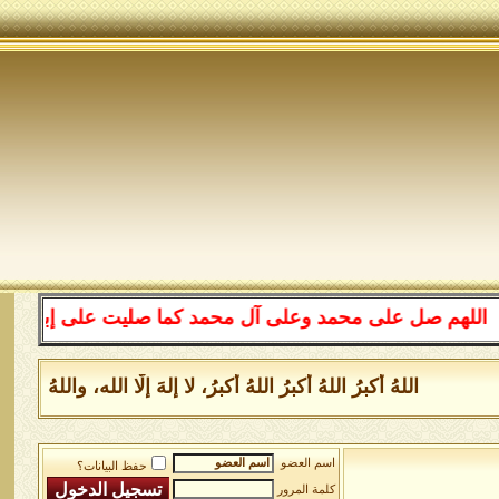
صل على محمد وعلى آل محمد كما صليت على إبراهيم وعلى آل إ
اللهُ أكبرُ اللهُ أكبرُ اللهُ أكبرُ، لا إلهَ إلَّا الله، واللهُ 
اسم العضو
حفظ البيانات؟
كلمة المرور