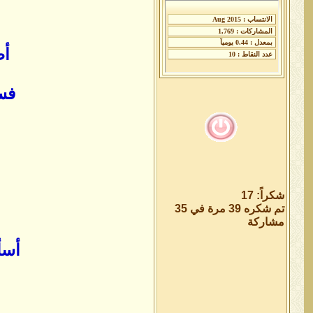
ل
أط
فسي
شكراً: 17
تم شكره 39 مرة في 35
مشاركة
أسأ
و