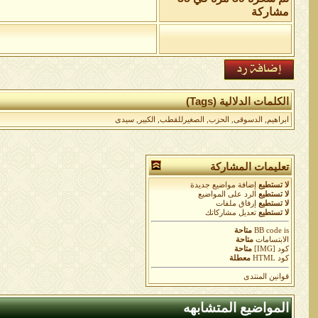
مشاركة
الكلمات الدلالية (Tags)
ابراهيم
,
الدسوقى
,
الحزب
,
الصغيرللقطب
,
الكبير
,
سيدى
تعليمات المشاركة
لا تستطيع
إضافة مواضيع جديدة
لا تستطيع
الرد على المواضيع
لا تستطيع
إرفاق ملفات
لا تستطيع
تعديل مشاركاتك
is
BB code
متاحة
الابتسامات
متاحة
كود [IMG]
متاحة
كود HTML
معطلة
قوانين المنتدى
المواضيع المتشابهه