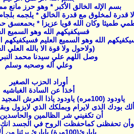
بسم الإله الخالق الأكبر * وهو حرز مانع م
ا قدرة لمخلوق مع قدرة الخالق * يلجمه بلجام 
مي طميثا وكان الله قويا عزيزا * بحمعسق حماي
فسيكفيكهم الله وهو السميع الع
كفيكهم الله وهو السميع العليم فسيكفيكهم ال
(ولاحول ولا قوة الا بالله العلي ا
وصل اللهم علي سيدنا محمد النبي
وعلي آله وصحبه وسلم
أوراد الحزب الصغير
أخذاً عن السادة الغباشيه
ياودود (100مره) ياودود ياذا العرش المجيد يافعال لما تريد ،
لك بودك الذى لايرام وبملكك الذي لايزول وب
أن تكفيني شر الظالمين والحاسدين 
أن تحفظنى كماحفظت الروح في الجسد انك 
يابارئ(100مرة) يابارئ برئنا من ألأدناس