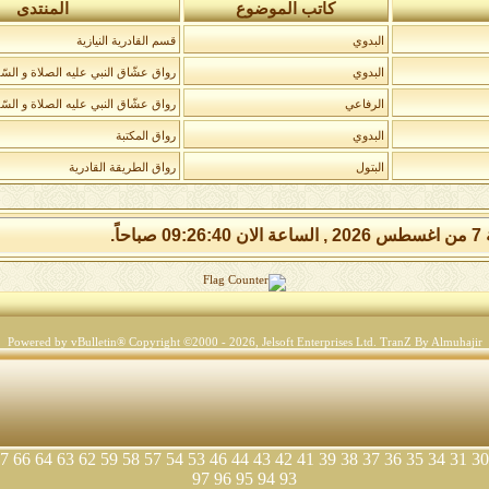
كاتب الموضوع
المنتدى
البدوي
قسم القادرية النيازية
البدوي
رواق عشّاق النبي عليه الصلاة و السّل
الرفاعي
رواق عشّاق النبي عليه الصلاة و السّل
البدوي
رواق المكتبة
البتول
رواق الطريقة القادرية
 صباحاً.
Powered by vBulletin® Copyright ©2000 - 2026, Jelsoft Enterprises Ltd.
TranZ By Almuhajir
7
66
64
63
62
59
58
57
54
53
46
44
43
42
41
39
38
37
36
35
34
31
30
97
96
95
94
93