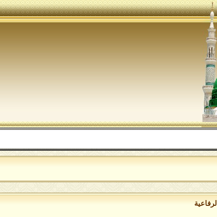
الل
لرفاعية