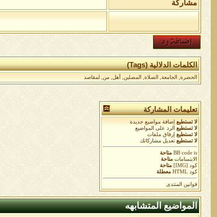
مشاركة
الكلمات الدلالية (Tags)
الحضرة
,
الجامعة
,
الصلاة
,
المصلين
,
أهل
,
من
,
لمقاصد
تعليمات المشاركة
لا تستطيع
إضافة مواضيع جديدة
لا تستطيع
الرد على المواضيع
لا تستطيع
إرفاق ملفات
لا تستطيع
تعديل مشاركاتك
is
BB code
متاحة
الابتسامات
متاحة
كود [IMG]
متاحة
كود HTML
معطلة
قوانين المنتدى
المواضيع المتشابهه