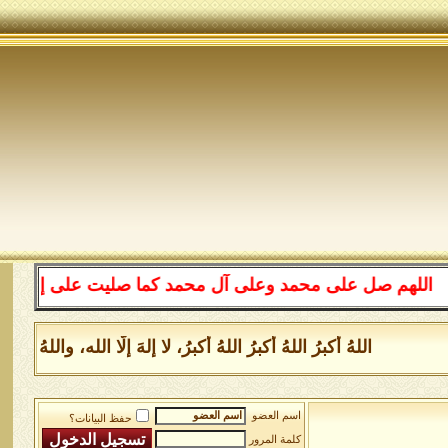
هم صل على محمد وعلى آل محمد كما صليت على إبراهيم وعلى آ
اللهُ أكبرُ اللهُ أكبرُ اللهُ أكبرُ، لا إلهَ إلَّا الله، والله
اسم العضو
حفظ البيانات؟
كلمة المرور