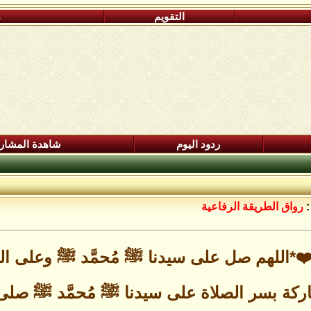
التقويم
م
ردود اليوم
شاهدة المشار
:
رواق الطريقة الرفاعية
️*اللهم صل على سيدنا ﷺ مُحمَّد ﷺ وعلى ا
ركة بسر الصلاة على سيدنا ﷺ مُحمَّد ﷺ صلى ال