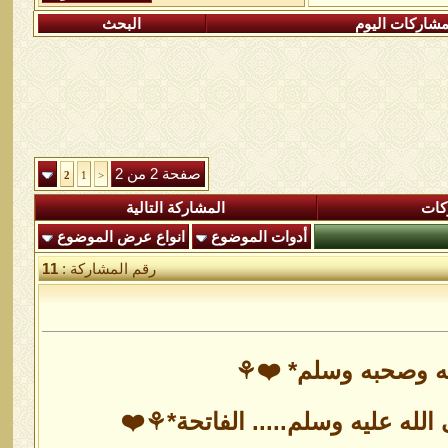
شاركات اليوم
البحث
صفحة 2 من 2
2
1
<
كات
المشاركة التالية
أدوات الموضوع
انواع عرض الموضوع
رقم المشاركة :
11
له وصحبه وسلم* ❤️⚘️
له عليه وسلم..... الفاتحة*⚘️❤️