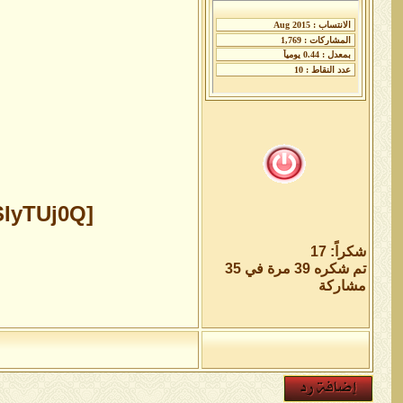
[video=youtube;qrcSIyTUj0Q]https://
شكراً: 17
تم شكره 39 مرة في 35
مشاركة