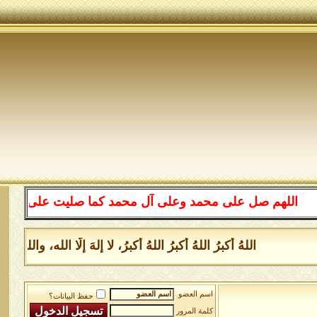
للهم صل على محمد وعلى آل محمد كما صليت على إبراهيم وعلى
اللهُ أكبرُ اللهُ أكبرُ اللهُ أكبرُ، لا إلهَ إلَّا الله، وا
اسم العضو
حفظ البيانات؟
كلمة المرور