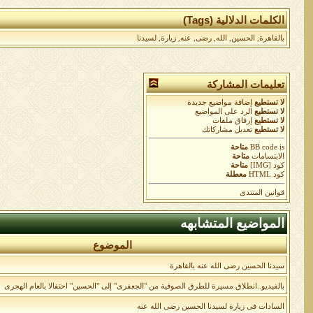
الكلمات الدلالية (Tags)
بالقاهرة
,
الحسين
,
الله
,
رضى
,
عنه
,
زيارة
,
لسيدنا
تعليمات المشاركة
لا تستطيع
إضافة مواضيع جديدة
لا تستطيع
الرد على المواضيع
لا تستطيع
إرفاق ملفات
لا تستطيع
تعديل مشاركاتك
is
BB code
متاحة
الابتسامات
متاحة
كود [IMG]
متاحة
كود HTML
معطلة
قوانين المنتدى
المواضيع المتشابهه
الموضوع
سيدنا الحسين رضى الله عنه بالقاهرة
بالفيديو..انطلاق مسيرة للطرق الصوفية من "الجعفرى" إلى "الحسين" احتفالا بالعام الهجرى
السادات فى زيارة لسيدنا الحسين رضى الله عنه