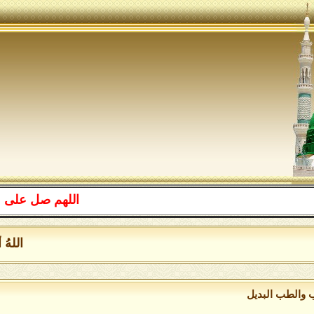
اللهم صل على محمد 
اللهُ أكب
 والطب البديل