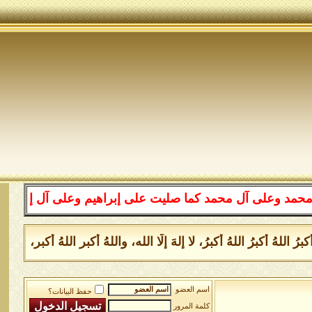
وعلى آل محمد كما صليت على إبراهيم وعلى آل إبراهيم إنك ح
رُ اللهُ أكبرُ اللهُ أكبرُ، لا إلهَ إلَّا الله، واللهُ أكبر اللهُ أك
اسم العضو
حفظ البيانات؟
كلمة المرور