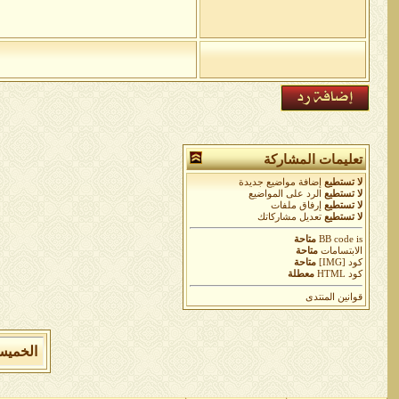
تعليمات المشاركة
لا تستطيع
إضافة مواضيع جديدة
لا تستطيع
الرد على المواضيع
لا تستطيع
إرفاق ملفات
لا تستطيع
تعديل مشاركاتك
is
BB code
متاحة
الابتسامات
متاحة
كود [IMG]
متاحة
كود HTML
معطلة
قوانين المنتدى
الخميس 6 من اغسطس 2026 , الساعة الان 09