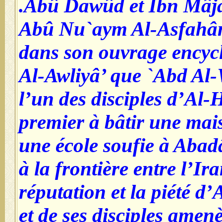
Abû Dawûd et Ibn Mâja
Abû Nu`aym Al-Asfahâ
dans son ouvrage encyc
Al-Awliyâ’ que `Abd Al
l’un des disciples d’Al-H
premier à bâtir une mais
une école soufie à Abad
à la frontière entre l’Ira
réputation et la piété d
et de ses disciples amen