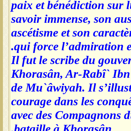
paix et bénédiction sur l
savoir immense, son aust
ascétisme et son caract
qui force l’admiration et
Il fut le scribe du gouv
Khorasân, Ar-Rabî` Ibn 
de Mu`âwiyah. Il s’illus
courage dans les conquêt
avec des Compagnons d
bataille à Khorasân.