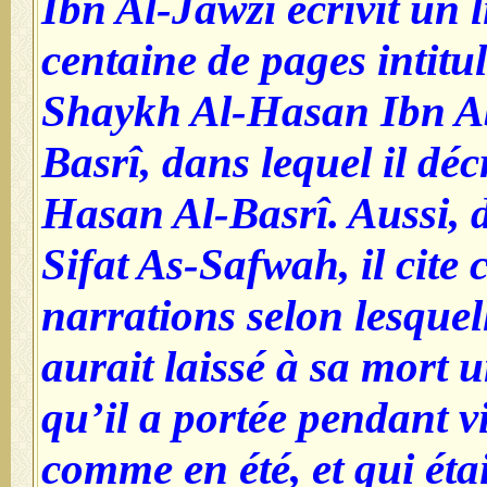
Ibn Al-Jawzî écrivit un 
centaine de pages intitu
Shaykh Al-Hasan Ibn A
Basrî, dans lequel il décr
Hasan Al-Basrî. Aussi, d
Sifat As-Safwah, il cite 
narrations selon lesque
aurait laissé à sa mort 
qu’il a portée pendant v
comme en été, et qui étai