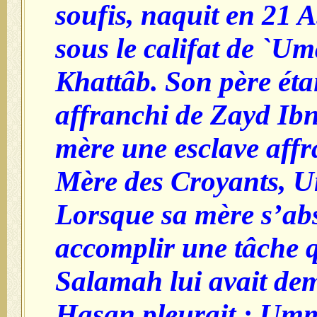
soufis, naquit en 21 
sous le califat de `Um
Khattâb. Son père éta
affranchi de Zayd Ibn
mère une esclave affr
Mère des Croyants, 
Lorsque sa mère s’ab
accomplir une tâche
Salamah lui avait de
Hasan pleurait ; Um