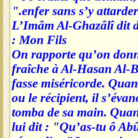
enfer sans s’y attarder.
L’Imâm Al-Ghazâlî dit d
Mon Fils :
On rapporte qu’on donn
fraîche à Al-Hasan Al-B
fasse miséricorde. Quand 
ou le récipient, il s’évan
tomba de sa main. Quand 
lui dit : "Qu’as-tu ô Abû