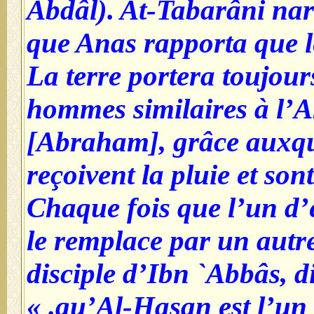
Abdâl). At-Tabarâni nar
que Anas rapporta que le
La terre portera toujou
hommes similaires à l’
[Abraham], grâce auxq
reçoivent la pluie et son
Chaque fois que l’un d’
le remplace par un autr
disciple d’Ibn `Abbâs, dit
qu’Al-Hasan est l’un d