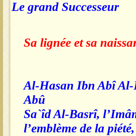
Le grand Successeur
Sa lignée et sa naissa
Al-Hasan Ibn Abî Al
Abû
Sa`îd Al-Basrî, l’Imâ
l’emblème de la piété,