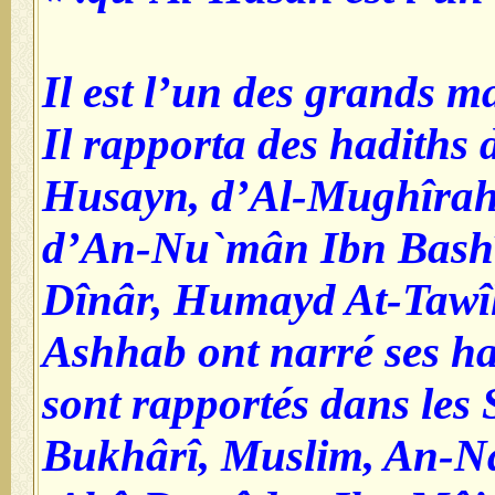
Il est l’un des grands m
Il rapporta des hadiths 
Husayn, d’Al-Mughîrah
d’An-Nu`mân Ibn Bashî
Dînâr, Humayd At-Tawîl
Ashhab ont narré ses ha
sont rapportés dans les 
Bukhârî, Muslim, An-Na