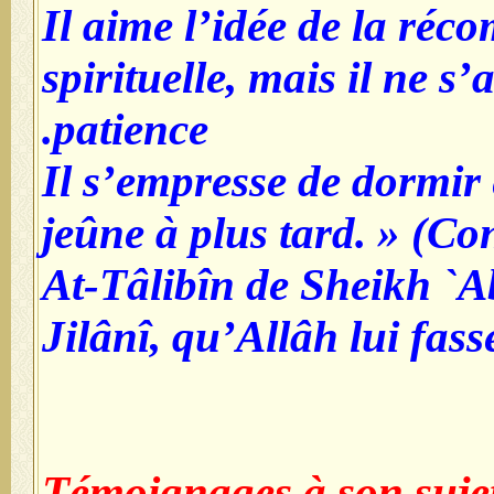
- Il aime l’idée de la ré
spirituelle, mais il ne s’
patience.
- Il s’empresse de dormir
jeûne à plus tard. » (C
At-Tâlibîn de Sheikh `A
Jilânî, qu’Allâh lui fas
Témoignages à son suje