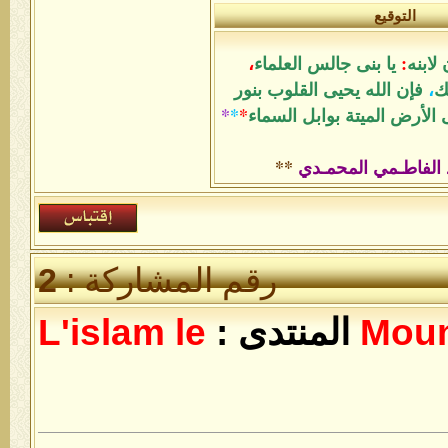
التوقيع
لابنه
:
يا بنى جالس العلماء
،
ك
،
فإن الله يحيى القلوب بنور
الأرض الميتة بوابل السماء
*
*
*
 الفاطـمي المحمـدي
**
رقم المشاركة :
2
Mou
المنتدى :
L'islam le