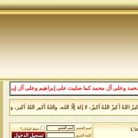
 محمد كما صليت على إبراهيم وعلى آل إبراهيم إنك حميد مجي
ُ أكبرُ اللهُ أكبرُ، لا إلهَ إلَّا الله، واللهُ أكبر اللهُ أكبر، ولل
اسم العضو
L'i
حفظ البيانات؟
كلمة المرور