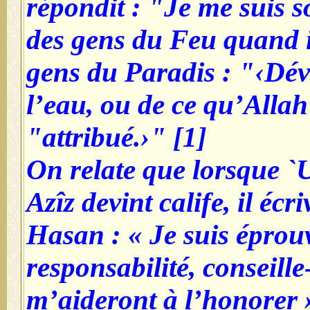
répondit : "Je me suis 
des gens du Feu quand i
gens du Paradis : "‹Dév
l’eau, ou de ce qu’Allah
attribué.›" [1]"
On relate que lorsque `
Azîz devint calife, il écr
Hasan : « Je suis éprouv
responsabilité, conseill
m’aideront à l’honorer 