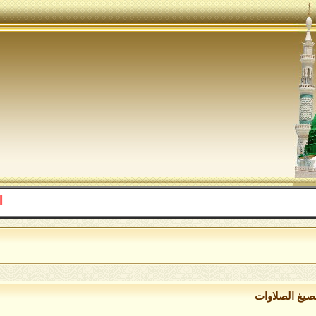
اللهم صل ع
ا
بصيغ الصلاوات