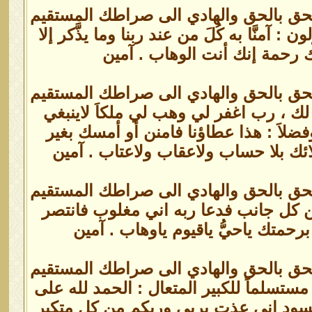
الحق بالحق والهادي الى صراطك المستقيم
آمنَّا به كُلَ من عند ربنا وما يذَّكر إلا
دنك رحمة إنك أنت الوهاب . آمين
الحق بالحق والهادي الى صراطك المستقيم
 لك ، رب اغفر لي وهب لي ملكاَ لاينبغي
وفضلاَ : هذا عطاؤنا فامنن أو أمسك بغير
ك بلا حساب ولاعقاب ولاعتاب . آمين
الحق بالحق والهادي الى صراطك المستقيم
ن كل جانب فدعا ربه اني مغلوب فانتصر
متك ياحيُّ ياقيوم ياوهاب . آمين
الحق بالحق والهادي الى صراطك المستقيم
تسلماً للكبير المتعال : الحمد لله على
 حسود إني عذت بربي وربكم من كل متكبر