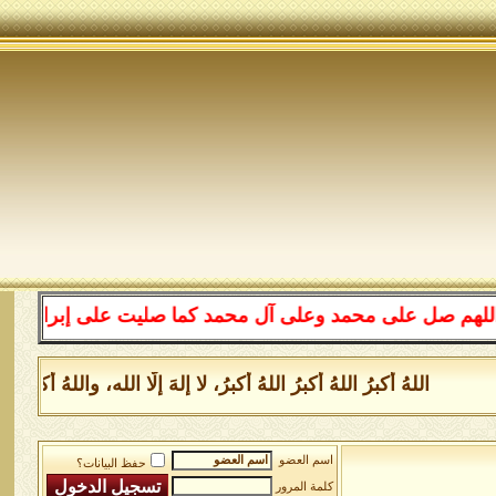
لى محمد وعلى آل محمد كما صليت على إبراهيم وعلى آل إبراه
للهُ أكبرُ اللهُ أكبرُ اللهُ أكبرُ، لا إلهَ إلَّا الله، واللهُ أكبر
اسم العضو
حفظ البيانات؟
كلمة المرور