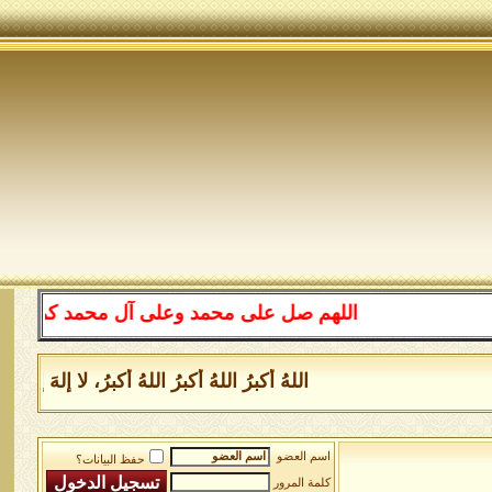
اللهم صل على محمد وعلى آل محمد كما صليت على 
اللهُ أكبرُ اللهُ أكبرُ اللهُ أكبرُ، لا إلهَ إ
اسم العضو
حفظ البيانات؟
كلمة المرور