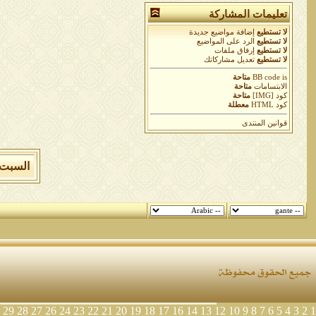
تعليمات المشاركة
لا تستطيع
إضافة مواضيع جديدة
لا تستطيع
الرد على المواضيع
لا تستطيع
إرفاق ملفات
لا تستطيع
تعديل مشاركاتك
is
BB code
متاحة
الابتسامات
متاحة
كود [IMG]
متاحة
كود HTML
معطلة
قوانين المنتدى
السبت 8 من اغسطس 2026 , الساعة الان 01:45:11 
29
28
27
26
24
23
22
21
20
19
18
17
16
14
13
12
10
9
8
7
6
5
4
3
2
1