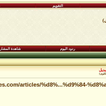
التقويم
م
)
ردود اليوم
شاهدة المشار
بديل
كلوى)
res.com/articles/%d8%...%d9%84-%d8%a