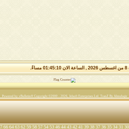
مساءً.
Powered by vBulletin® Copyright ©2000 - 2026, Jelsoft Enterprises Ltd.
TranZ By Almuhajir
7
66
64
63
62
59
58
57
54
53
46
44
43
42
41
39
38
37
36
35
34
31
30