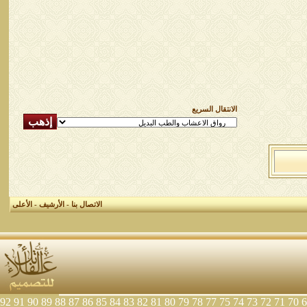
الانتقال السريع
الاتصال بنا
-
الأرشيف
-
الأعلى
92
91
90
89
88
87
86
85
84
83
82
81
80
79
78
77
75
74
73
72
71
70
6