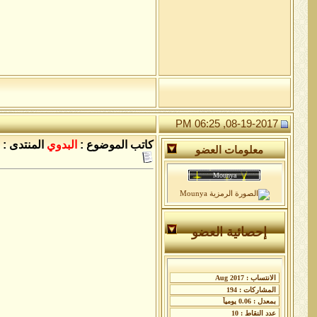
08-19-2017, 06:25 PM
كاتب الموضوع :
البدوي
المنتدى :
معلومات العضو
إحصائية العضو