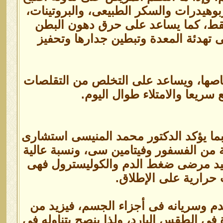
بوهيدرات والسكر الطبيعى، والبروتينات،
قط، كما يساعد على حرق دهون البطن
 تهدئة المعدة وتبطين جدارها وتحفيز
صها، ويساعد على التخلص من التقلصات
سريعا والامتلاء طوال اليوم.
بما يؤكد الدكتور محمد المنيسى استشارى
ة من الفسفور وفيتامين سى، ونسبة عالية
تفيد مرضى ضغط الدم والكوليسترول فهى
حرارية على الإطلاق.
م وسريانه فى أجزاء الجسم، فيزيد من
فى الطقس البارد، ولذا ينصح بتناوله فى