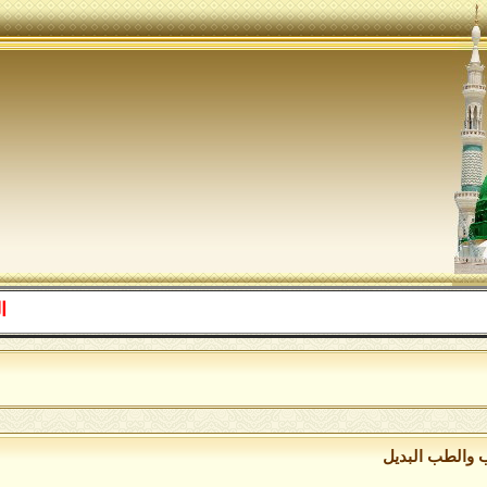
اللهم صل ع
 والطب البديل