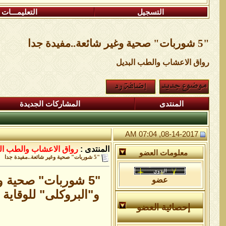
التسجيل
التعليمـــات
"5 شوربات" صحية وغير شائعة..مفيدة جدا
رواق الاعشاب والطب البديل
المنتدى
المشاركات الجديدة
08-14-2017, 07:04 AM
المنتدى :
رواق الاعشاب والطب ال
معلومات العضو
"5 شوربات" صحية وغير شائعة..مفيدة جدا
"5 شوربات" صحية و
عضو
و"البروكلى" للوقاية
إحصائية العضو