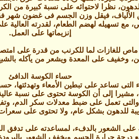
دهون، نظرا لاحتوائه على نسبة كبيرة من الكر
ن الألياف، فيقل وزن الجسم فى غضون شهر ف
مع تسهيله لهضم الطعام، لقدرته العالية على
إنزيماتها على العمل.
اص للغازات لما للكرنب من قدرة على امتصا
ن، وخفيف على المعدة ويشعر من يآكله بالشبع 
حساء الكوسة الدافئ
 التى تساعد على تبطين الأمعاء وتهدئتها، حس
، مشيرا إلى أن الكوسة تحتوى على نسبة عالي
، والتى تعمل على ضبط معدلات سكر الدم، و
بة للدهون بشكل عام، ولا تحتوى على سعرات 
على الشعور بالدفء، لمساعدته على تدفق الد
ع درجة حرارة الجسم ويخفف الشعور بالبرودة 