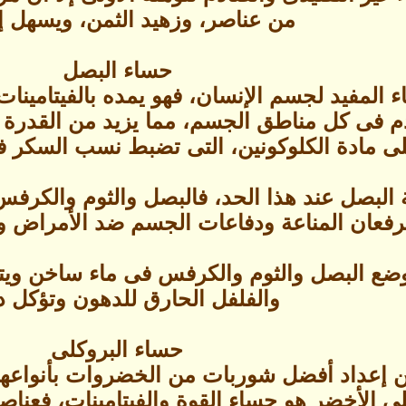
من عناصر، وزهيد الثمن، ويسهل إ
حساء البصل
المفيد لجسم الإنسان، فهو يمده بالفيتامينات و
 فى كل مناطق الجسم، مما يزيد من القدرة ال
ى مادة الكلوكونين، التى تضبط نسب السكر فى
 البصل عند هذا الحد، فالبصل والثوم والكرفس
فعان المناعة ودفاعات الجسم ضد الأمراض وخاص
بوضع البصل والثوم والكرفس فى ماء ساخن ويت
والفلفل الحارق للدهون وتؤكل دا
حساء البروكلى
كن إعداد أفضل شوربات من الخضروات بأنواعها، 
ى الأخضر هو حساء القوة والفيتامينات، فعنا