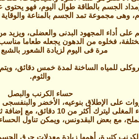
لإمداد الجسم بالطاقة طوال اليوم، فهو يحتوى ع
م، وهى مجموعة تمد الجسم بالمناعة والوقاية 
على أداء المجهود البدنى والعضلى، ويزيد من ا
لفة، فخلوه من الدهون يجعله طعاما مناسب ل
مرة فى اليوم لزيادة الشعور بالشبع وا
بروكلى للمياه الساخنة لمدة خمس دقائق، ويتم
والثوم.
حساء الكرنب والبصل
ت على الإطلاق بنوعيه، الأخضر والبنفسجى ال
أوراق الكرنب إلى الماء المغلى لي
ملح، مع بعض البقدونس، ويمكن تناول الحساء 
لكرنب كثيرة، أهمها زيادة معدلات حرق الجسم،