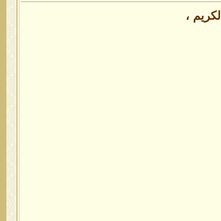
كريم ،