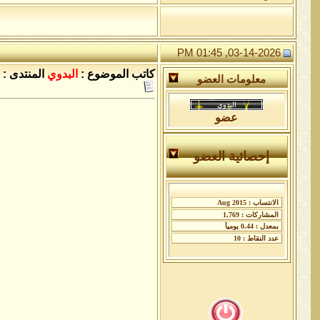
03-14-2026, 01:45 PM
كاتب الموضوع :
البدوي
المنتدى :
معلومات العضو
عضو
إحصائية العضو