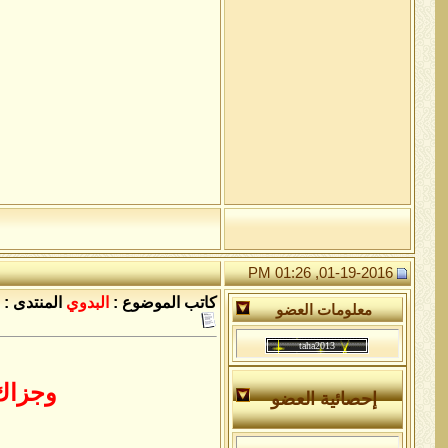
01-19-2016, 01:26 PM
كاتب الموضوع :
البدوي
المنتدى :
معلومات العضو
وجزاك 
إحصائية العضو