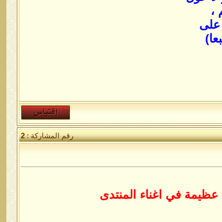
 ،
 على
عا)
رقم المشاركة :
2
 عظيمة في اغناء المنتدى