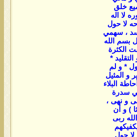
ميع خلق
ه لا اله
حه لا حول
لأسد ، سهمي
ل بسم الله
فت الكثرة
لتقليد *
ول * و لم
ر و المثيل
حاطة البلاء
لي سدرة
ى و نهى ،
ا ) و أن
الله ربى
كفيكهم
 لا حول