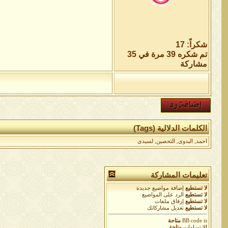
شكراً: 17
تم شكره 39 مرة في 35
مشاركة
الكلمات الدلالية (Tags)
احمد
,
البدوى
,
التحصين
,
لسيدى
تعليمات المشاركة
لا تستطيع
إضافة مواضيع جديدة
لا تستطيع
الرد على المواضيع
لا تستطيع
إرفاق ملفات
لا تستطيع
تعديل مشاركاتك
is
BB code
متاحة
الابتسامات
متاحة