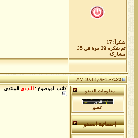
شكراً: 17
تم شكره 39 مرة في 35
مشاركة
08-15-2020, 10:48 AM
كاتب الموضوع :
البدوي
المنتدى :
معلومات العضو
عضو
إحصائية العضو