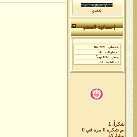
عضو
إحصائية العضو
شكراً: 1
تم شكره 0 مرة في 0
مشاركة