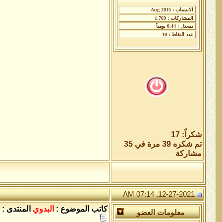
شكراً: 17
تم شكره 39 مرة في 35
مشاركة
12-27-2021, 07:14 AM
كاتب الموضوع :
البدوي
المنتدى :
معلومات العضو