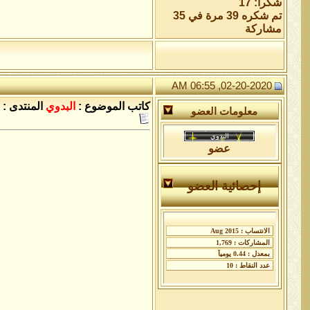
شكراً: 17
تم شكره 39 مرة في 35
مشاركة
02-20-2020, 06:55 AM
كاتب الموضوع :
البدوي
المنتدى :
معلومات العضو
عضو
إحصائية العضو