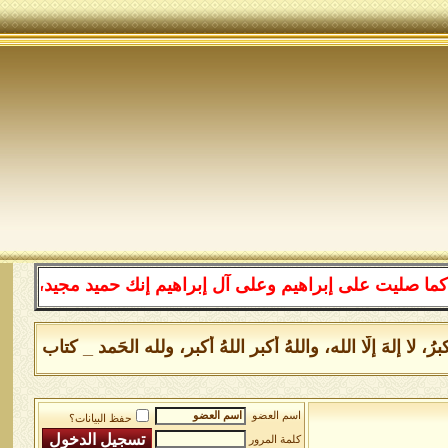
ى إبراهيم وعلى آل إبراهيم إنك حميد مجيد، اللهم بارك على
، لا إلهَ إلَّا الله، واللهُ أكبر اللهُ أكبر، ولله الحَمد _ كتاب بو
اسم العضو
حفظ البيانات؟
كلمة المرور