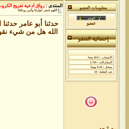
المنتدى :
رواق ادعية تفريج الكرو
معلومات العضو
اللهم استر عوارتنا وأمن روعاتنا
حدثنا أبو عامر حدثنا
عضو
الله هل من شيء نقول
إحصائية العضو