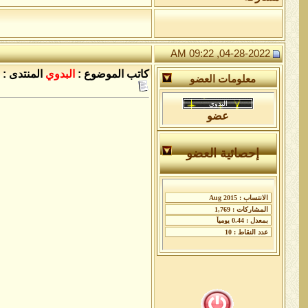
04-28-2022, 09:22 AM
كاتب الموضوع :
البدوي
المنتدى :
معلومات العضو
عضو
إحصائية العضو