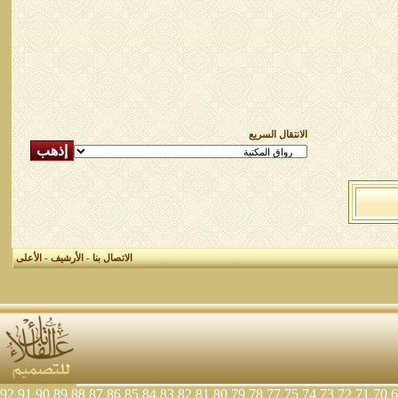
الانتقال السريع
الاتصال بنا
-
الأرشيف
-
الأعلى
92
91
90
89
88
87
86
85
84
83
82
81
80
79
78
77
75
74
73
72
71
70
6