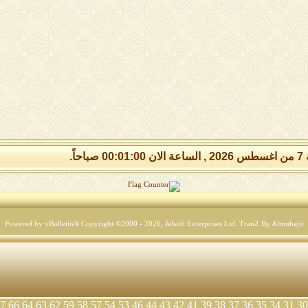
 صباحاً.
Powered by vBulletin® Copyright ©2000 - 2026, Jelsoft Enterprises Ltd.
TranZ By Almuhajir
7
66
64
63
62
59
58
57
54
53
46
44
43
42
41
39
38
37
36
35
34
31
30