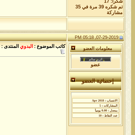
شكراً: 17
تم شكره 39 مرة في 35
مشاركة
07-29-2019, 05:18 PM
كاتب الموضوع :
البدوي
المنتدى :
معلومات العضو
عضو
إحصائية العضو