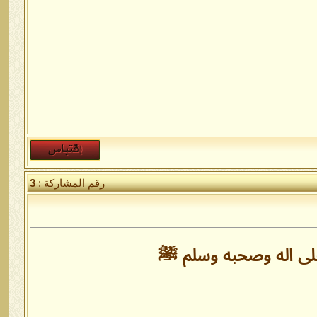
رقم المشاركة :
3
على اله وصحبه وسلم ﷺ