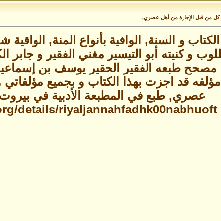
ي كل من قبل الإجازة من أهل عصري,
لكتاب و السنة, الوافية بأنواع المنة, الواقية
وب و كنيته أبو التيسير مغني الفقير و جابر ال
صحح طبعه الفقير الحقير يوسف بن إسماعيل الن
 مؤلفه قد اجزت بهذا الكتاب و بجميع مؤلفاتي 
عصري, طبع في المطبعة الأدبية في بيروت سنة 319
.org/details/riyaljannahfadhk00nabhuoft