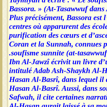
Bassora. » (At-Tasawwuf dans
Plus précisément, Bassora est 
centres où apparurent des école
purification des cœurs et d’asc
Coran et la Sunnah, connues p
soufisme sunnite (at-tasawwuf 
Ibn Al-Jawzî écrivit un livre d
intitulé Adab Ash-Shaykh Al-H
Hasan Al-Basrî, dans lequel il d
Hasan Al-Basrî. Aussi, dans son
Safwah, il cite certaines narrat
Al-Hasan aurait laissé à sa mo