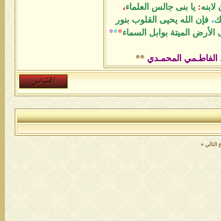
لابنه
:
يا بنى جالس العلماء
،
ك
،
فإن الله يحيى القلوب بنور
الأرض الميتة بوابل السماء
*
*
*
 الفاطـمي المحمـدي
**
التالي
»