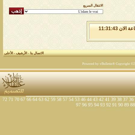
الانتقال السريع
الخميس 6 من اغسطس 2026 , الساعة الان 11:31:44
الاتصال بنا
-
الأرشيف
-
الأعلى
Powered by vBulletin® Copyright ©200
72
71
70
67
66
64
63
62
59
58
57
54
53
46
44
43
42
41
39
38
37
36
97
96
95
94
93
92
91
90
89
88