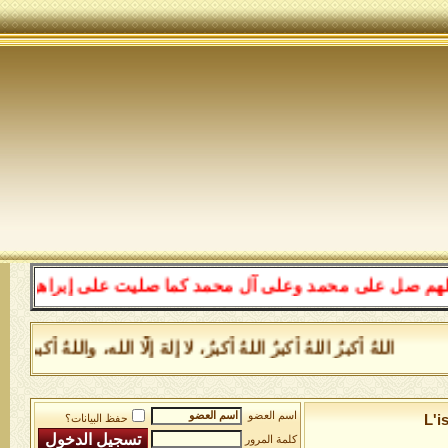
على محمد وعلى آل محمد كما صليت على إبراهيم وعلى آل إبرا
اللهُ أكبرُ اللهُ أكبرُ اللهُ أكبرُ، لا إلهَ إلَّا الله، واللهُ أكب
اسم العضو
L'i
حفظ البيانات؟
كلمة المرور