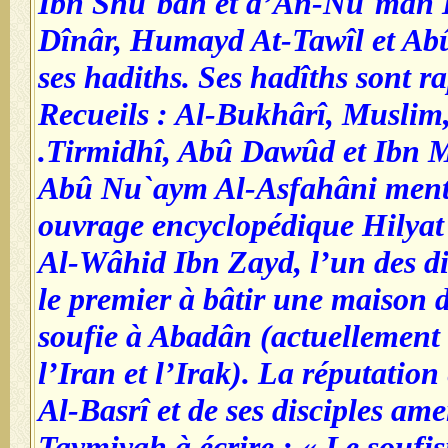
Ibn Shu`bah et d’An-Nu`mân I
Dînâr, Humayd At-Tawîl et Ab
ses hadiths. Ses hadîths sont r
Recueils : Al-Bukhârî, Muslim,
Tirmidhî, Abû Dawûd et Ibn M
Abû Nu`aym Al-Asfahâni ment
ouvrage encyclopédique Hilyat
Al-Wâhid Ibn Zayd, l’un des di
le premier à bâtir une maison d
soufie à Abadân (actuellement à
l’Iran et l’Irak). La réputation
Al-Basrî et de ses disciples am
Taymiyah à écrire : « Le soufi