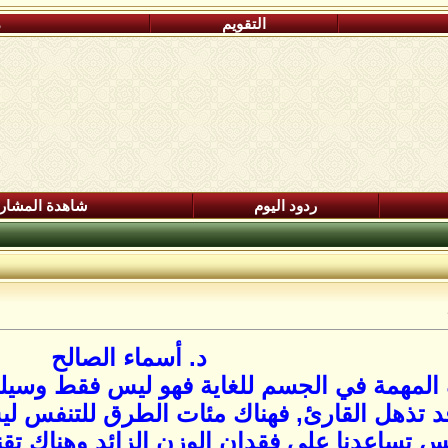
التقويم
م
ردود اليوم
شاهدة المشار
د. أسماء الصالح
لمهمة في الجسم للغاية فهو ليس فقط وسيلة لم
 قد تذهل القارئ, فهناك مئات الطرق للتنفس ل
فس تساعدنا على فقدان الوزن الزائد وهناك ت