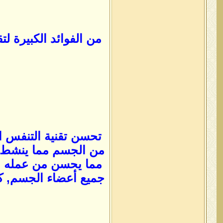
من الفوائد الكبيرة ل
تحسن تقنية التنفس ال
من الجسم مما ينشط ع
مما يحسن من عمله بص
جميع أعضاء الجسم, ك