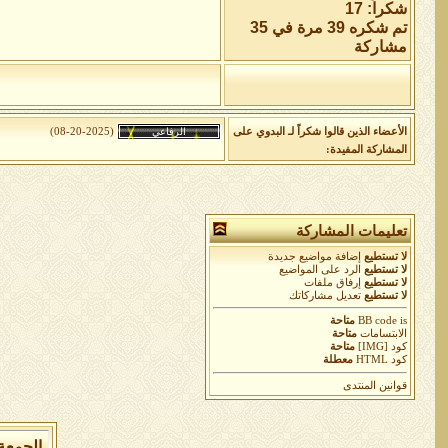
شكراً: 17
تم شكره 39 مرة في 35
مشاركة
الأعضاء الذين قالوا شكراً لـ البدوي على
(08-20-2025)
المشاركة المفيدة:
تعليمات المشاركة
لا تستطيع
إضافة مواضيع جديدة
لا تستطيع
الرد على المواضيع
لا تستطيع
إرفاق ملفات
لا تستطيع
تعديل مشاركاتك
is
BB code
متاحة
الابتسامات
متاحة
كود [IMG]
متاحة
كود HTML
معطلة
قوانين المنتدى
الجمعة 7 من اغسطس 2026 , الساعة الان 04:16:34