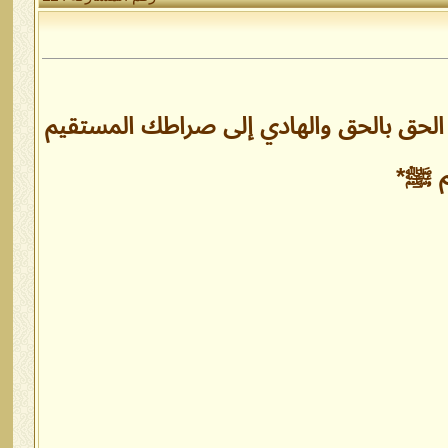
 الحق بالحق والهادي إلى صراطك المستقيم
م ﷺ*