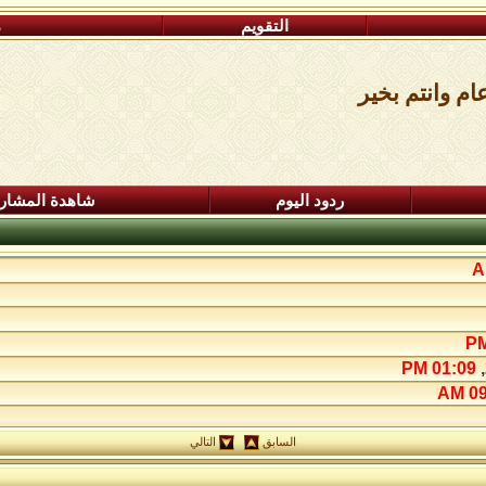
التقويم
م
ام وانتم بخير
ردود اليوم
شاهدة المشار
01:09 PM
09:
السابق
التالي
0