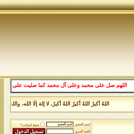
للهم صل على محمد وعلى آل محمد كما صليت على إبراهيم وعلى
اللهُ أكبرُ اللهُ أكبرُ اللهُ أكبرُ، لا إلهَ إلَّا الله، وا
اسم العضو
حفظ البيانات؟
كلمة المرور