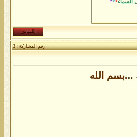
ل السماء
*
*
*
رقم المشاركة :
3
...بسم الله