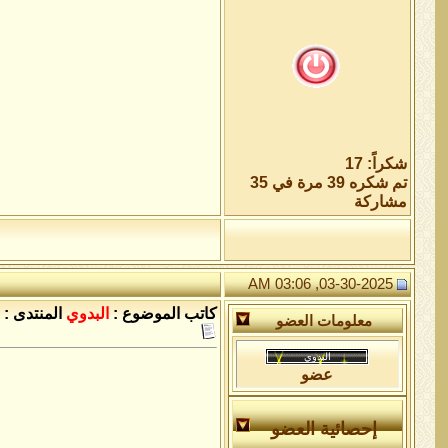
شكراً: 17
تم شكره 39 مرة في 35
مشاركة
03-30-2025, 03:06 AM
كاتب الموضوع :
البدوي
المنتدى :
معلومات العضو
عضو
إحصائية العضو