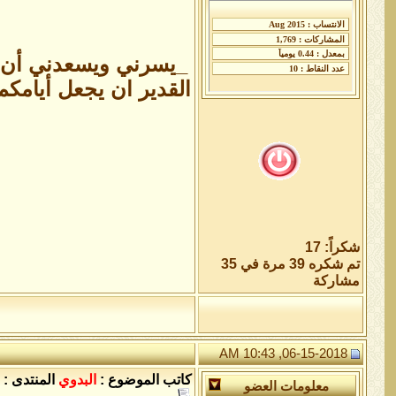
_يسرني ويسعدني أن أتق
القدير ان يجعل أيامكم
شكراً: 17
تم شكره 39 مرة في 35
مشاركة
06-15-2018, 10:43 AM
كاتب الموضوع :
البدوي
المنتدى :
معلومات العضو