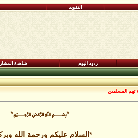
التقويم
م
ردود اليوم
شاهدة المشار
 تهم المسلمين
*﷽*
*السلام عليكم ورحمة الله وبركا