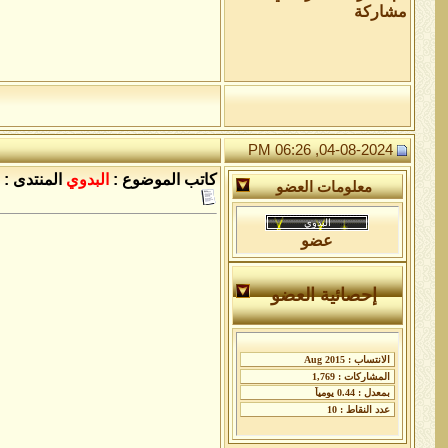
مشاركة
04-08-2024, 06:26 PM
كاتب الموضوع :
البدوي
المنتدى :
معلومات العضو
عضو
إحصائية العضو