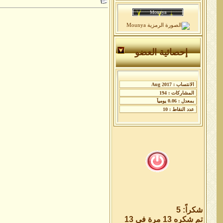
إحصائية العضو
شكراً: 5
تم شكره 13 مرة في 13