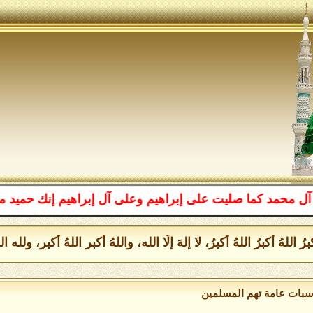
كما صليت على إبراهيم وعلى آل إبراهيم إنك حميد مجيد، الل
للهُ أكبرُ اللهُ أكبرُ، لا إلهَ إلَّا الله، واللهُ أكبر اللهُ أكبر،
سبات عامة تهم المسلمين