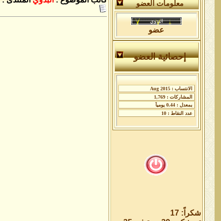
معلومات العضو
عضو
إحصائية العضو
شكراً: 17