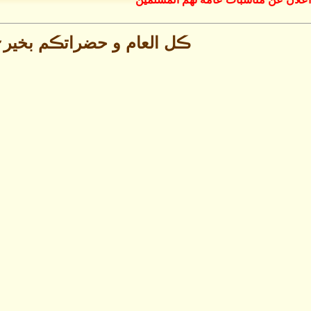
ڪل العام و حضراتڪم بخير⚘