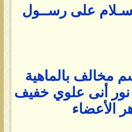
لسـلام على رســول
جسم مخالف بالماهية
ور أنى علوي خفيف
 الأعضاء