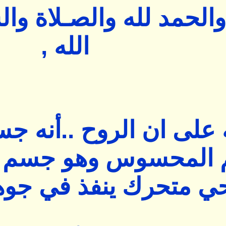
والحمد لله والصـلاة وا
الله ,
لة على ان الروح ..أنه 
م المحسوس وهو جسم ن
ي متحرك ينفذ في جوهر