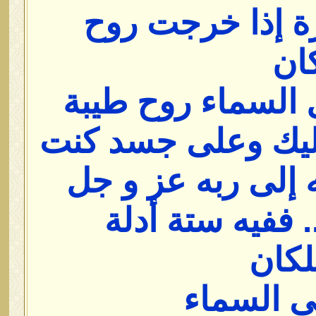
رة إذا خرجت روح
ان
 السماء روح طيبة
ليك وعلى جسد كنت
 إلى ربه عز و جل
. ففيه ستة أدلة
لكان
لى السماء