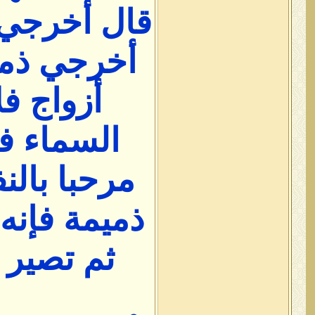
قال أخرجي أ
أخرجي ذمي
أزواج فل
السماء في
مرحبا بال
ذميمة فإنه
ثم تصير إ