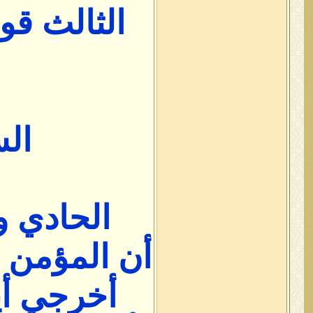
الثالث قو
الس
الحادي و
أن المؤمن ت
أخرجي أي