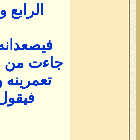
الرابع 
فيصعدانه
جاءت من ق
تعمرينه 
فيقول 