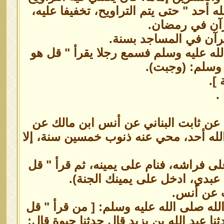
 أحد " حتى يتم التراويح، تخفيفا عليه،
رآن في رمضان.
رآن في المساجد بسنة.
لله عليه وسلم فسمع رجلا يقرأ " قل هو
 وسلم: (وجبت).
].
.
عن ثابت البناني عن أنس ابن مالك عن
الله أحد، محي عنه ذنوب خمسين سنة، إلا
لى فراشه، فنام على يمينه، ثم قرأ " قل
ا عبدي، ادخل على يمينك الجنة).
 عن أنس.
ه صلى الله عليه وسلم: [ من قرأ " قل
عبد الله بن يزيد قال حدثنا حيوة قال: