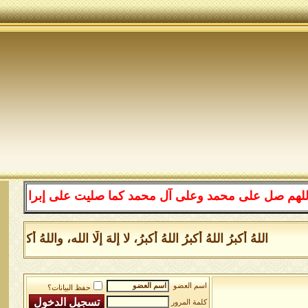
لى محمد وعلى آل محمد كما صليت على إبراهيم وعلى آل إبراه
للهُ أكبرُ اللهُ أكبرُ اللهُ أكبرُ، لا إلهَ إلَّا الله، واللهُ أكبر
اسم العضو
حفظ البيانات؟
كلمة المرور