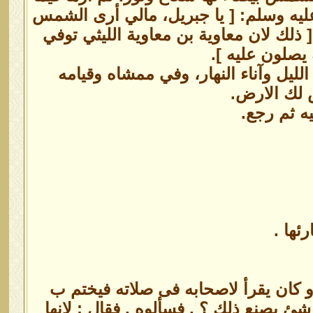
يه وسلم: [ يا جبريل، مالي أرى الشمس
لك لان معاوية بن معاوية الليثي توفي
 يصلون عليه ].
الليل وآناء النهار، وفي ممشاه وقيامه
 لك الارض.
ه ثم رجع.
ئها .
و كان يقرأ لاصحابه فى صلاته فيختم ب
شئ يصنع ذلك ؟ , فسألوه , فقال : لانها