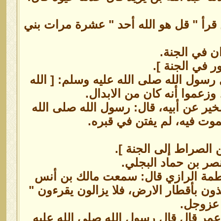
 قرأ " قل هو الله أحد " عشرة مرات بني
ن في الجنة.
ر في الجنة ].
 رسول الله صلى الله عليه وسلم: [ الله
وزعموا أنه كان من الابدال.
شخير عن أبيه، قال: رسول الله صلى الله
موت فيه، لم يفتن في قبره.
ن الصراط إلى الجنة ].
صر بن حماد البجلي.
اطمة الرازي قال: سمعت مالك بن أنس
ون بأقطار الارض، فلا يزالون يقرءون "
 عزوجل.
مر قال قال رسول الله صلى الله عليه