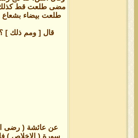
مضى طلعت قط كذلك، ف
طلعت بيضاء بشعاع لم
قال [ ومم ذلك ] ؟ 
عن عائشة ( رضى الل
سورة ( الاخلاص ) فل