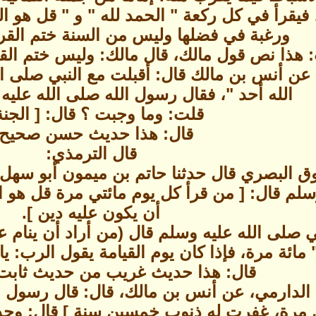
يقرأ في كل ركعة " الحمد لله " و " قل هو الله
ورغبة في فضلها وليس من السنة ختم الق
 هذا نص قول مالك، قال مالك: وليس ختم الق
ي عن أنس بن مالك قال: أقبلت مع النبي صلى ا
الله أحد "، فقال رسول الله صلى الله عليه
قلت: وما وجبت ؟ قال: [ الجنة 
قال: هذا حديث حسن صحيح 
قال الترمذي:
ق البصري قال حدثنا حاتم بن ميمون أبو سهل 
وسلم قال: [ من قرأ كل يوم مائتي مرة قل هو 
أن يكون عليه دين ].
بي صلى الله عليه وسلم قال (من أراد أن ينام ع
" مائة مرة، فإذا كان يوم القيامة يقول الرب: ي
قال: هذا حديث غريب من حديث ثابت
لدارمي، عن أنس بن مالك، قال: قال رسول الل
مرة، غفرت له ذنوب خمسين سنة ] قال: وحدثنا 