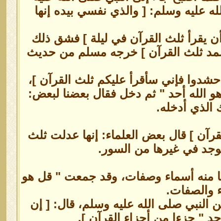
له عليه وسلم: [ والذي نفسي بيده إنها
أن يقرأ ثلث القرآن في ليلة ] فشق ذلك
 الصمد ثلث القرآن ] خرجه مسلم من حديث
حشدوا فإني سأقرأ عليكم ثلث القرآن ]،
 الله أحد " ثم دخل فقال بعضنا لبعض:
 الذي أدخله.
قرآن ] قال بعض العلماء: إنها عدلت ثلث
 يوجد في غيرها من السور.
وثلثا منه أسماء وصفات، وقد جمعت " قل هو
اء والصفات.
النبي صلى الله عليه وسلم، قال: [ إن
حد " جزءا من أجزاء القرآن ].