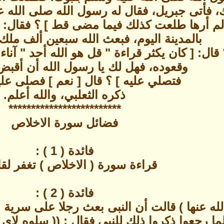
أتى جبريل، فقال له رسول الله صلى الله عل
 أرها طلعت كذلك فيما مضى قط ] ؟ فقال: [ ذ
بالمدينة اليوم، فبعث الله سبعين ألف ملك
قال: [ كان يكثر قراءة " قل هو الله أحد " آناء 
وقعوده، فهل لك يا رسول الله أن أقبض
فتصلي عليه ] ؟ قال [ نعم ] فصلى علي
ذكره الثعلبي، والله أعلم.
*************************
فضائل سورة الاخلاص
فائدة ( 1 ) :
قراءة سورة ( الاخلاص ) تغفر لقار
فائدة ( 2 ) :
ه عنها ) قالت أن النبى بعث رجلا على سرية 
ما رجعوا ذكروا ذلك للنبى فقال : (( سلوه لاى 