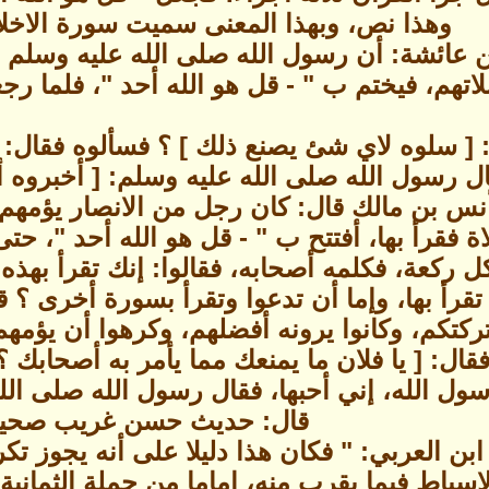
وهذا نص، وبهذا المعنى سميت سورة الاخلا
ن عائشة: أن رسول الله صلى الله عليه وسلم 
تهم، فيختم ب " - قل هو الله أحد "، فلما رج
 [ سلوه لاي شئ يصنع ذلك ] ؟ فسألوه فقال: لا
ل رسول الله صلى الله عليه وسلم: [ أخبروه أ
س بن مالك قال: كان رجل من الانصار يؤمهم 
ة فقرأ بها، أفتتح ب " - قل هو الله أحد "، حت
 ركعة، فكلمه أصحابه، فقالوا: إنك تقرأ بهذه 
رأ بها، وإما أن تدعوا وتقرأ بسورة أخرى ؟ قال
كتكم، وكانوا يرونه أفضلهم، وكرهوا أن يؤمهم 
قال: [ يا فلان ما يمنعك مما يأمر به أصحابك
سول الله، إني أحبها، فقال رسول الله صلى الله
قال: حديث حسن غريب صحيح
ابن العربي: " فكان هذا دليلا على أنه يجوز ت
سباط فيما يقرب منه، إماما من جملة الثمانية 