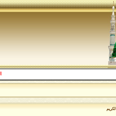
اللهم صل ع
ا
لكريم