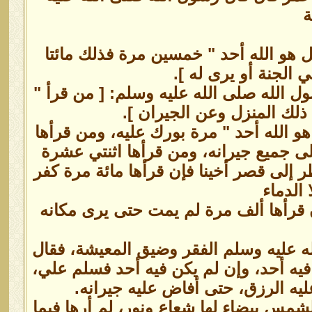
ة
 هو الله أحد " خمسين مرة فذلك مائتا
الجنة أو يرى له ].
ل الله صلى الله عليه وسلم: [ من قرأ "
ذلك المنزل وعن الجيران ].
و الله أحد " مرة بورك عليه، ومن قرأها
ى جميع جيرانه، ومن قرأها اثنتي عشرة
ر إلى قصر أخينا فإن قرأها مائة مرة كفر
الدماء
إن قرأها ألف مرة لم يمت حتى يرى مكانه
 عليه وسلم الفقر وضيق المعيشة، فقال
فيه أحد، وإن لم يكن فيه أحد فسلم علي،
عليه الرزق، حتى أفاض عليه جيرانه.
شمس بيضاء لها شعاع ونور، لم أرها فيما