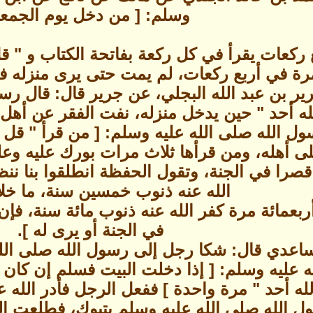
وسلم: [ من دخل يوم الجمع
ركعات يقرأ في كل ركعة بفاتحة الكتاب و " قل
رة في أربع ركعات، لم يمت حتى يرى منزله في 
ير بن عبد الله البجلي، عن جرير قال: قال رسو
له أحد " حين يدخل منزله، نفت الفقر عن أهل 
 الله صلى الله عليه وسلم: [ من قرأ " قل ه
ى أهله، ومن قرأها ثلاث مرات بورك عليه وعل
قصرا في الجنة، وتقول الحفظة انطلقوا بنا ننظ
الله عنه ذنوب خمسين سنة، ما خلا 
أربعمائة مرة كفر الله عنه ذنوب مائة سنة، ف
في الجنة أو يرى له ].
عدي قال: شكا رجل إلى رسول الله صلى الله
ه عليه وسلم: [ إذا دخلت البيت فسلم إن كان 
لله أحد " مرة واحدة ] ففعل الرجل فأدر الله 
ل الله صلى الله عليه وسلم بتبوك، فطلعت ال