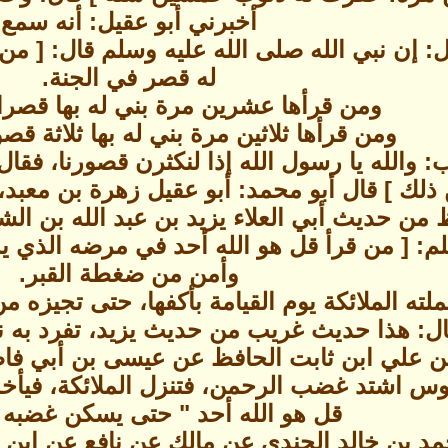
أخبرني أبو عقيل: أنه سمع
 إن نبي الله صلى الله عليه وسلم قال: [ من
له قصر في الجنة.
ومن قرأها عشرين مرة بني له بها قصرا
ومن قرأها ثلاثين مرة بني له بها ثلاثة قصو
 والله يا رسول الله إذا لنكثرن قصورنا، فقال
لك ] قال أبو محمد: أبو عقيل زهرة بن معبد، 
ظ من حديث أبي العلاء يزيد بن عبد الله بن ال
م: [ من قرأ قل هو الله أحد في مرضه الذي ي
وأمن من ضغطة القبر.
لته الملائكة يوم القيامة بأكفها، حتى تجيزه م
ل: هذا حديث غريب من حديث يزيد، تفرد به ن
 بن علي ابن ثابت الحافظ عن عيسى بن أبي ف
قوس اشتد غضب الرحمن، فتنزل الملائكة، فيأخذ
قل هو الله أحد " حتى يسكن غضبه
بن خالد الجندي عن مالك عن نافع عن ابن ع