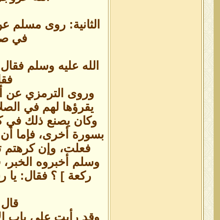
الثانية: روى مسلم ع
في صلا
الله عليه وسلم فقال:
فقا
وروى الترمزي عن أن
يقرؤها لهم في الصلا
وكان يصنع ذلك في كل
بسورة أخرى، فإما أن تق
فعلت، وإن كرهتم تر
وسلم أخبروه الخبر، ف
ركعة ] ؟ فقال: يا ر
قال 
وقد رأيت على باب الا