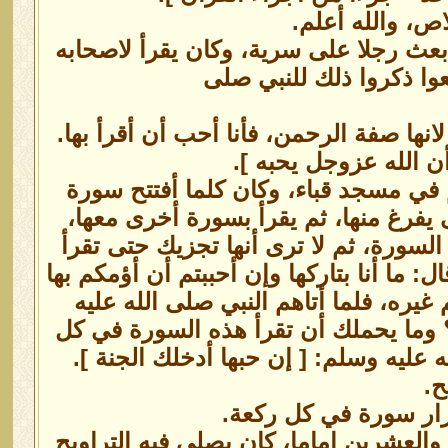
ص، والله أعلم.
بعث رجلا على سرية، وكان يقرأ لاصحابه
عوا ذكروا ذلك للنبي صلى
نها صفة الرحمن، فأنا أحب أن أقرأ بها.
ن الله عزوجل يحبه ].
في مسجد قباء، وكان كلما أفتتح سورة
ى يفرغ منها، ثم يقرأ بسورة أخرى معها،
السورة، ثم لا ترى أنها تجزيك حتى تقرأ
: ما أنا بتاركها وإن أحببتم أن أؤمكم بها
غيره، فلما أتاهم النبي صلى الله عليه
 ؟ وما يحملك أن تقرأ هذه السورة في كل
 عليه وسلم: [ إن حبها أدخلك الجنة ].
.
كرار سورة في كل ركعة.
والعشرين إماما، كان يصلي فيه التراويح