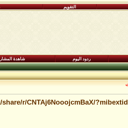
التقويم
م
ردود اليوم
شاهدة المشار
ت
k/share/r/CNTAj6NooojcmBaX/?mibextid=j