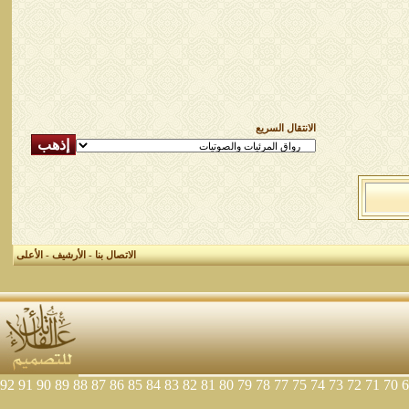
الانتقال السريع
الاتصال بنا
-
الأرشيف
-
الأعلى
92
91
90
89
88
87
86
85
84
83
82
81
80
79
78
77
75
74
73
72
71
70
6