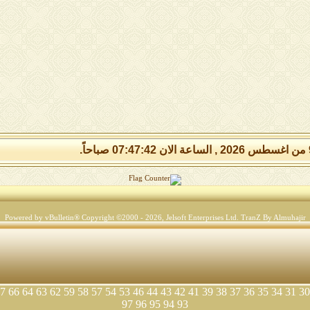
Powered by vBulletin® Copyright ©2000 - 2026, Jelsoft Enterprises Ltd.
TranZ By Almuhajir
7
66
64
63
62
59
58
57
54
53
46
44
43
42
41
39
38
37
36
35
34
31
30
97
96
95
94
93