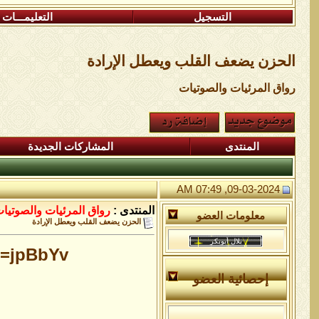
التسجيل
التعليمـــات
الحزن يضعف القلب ويعطل الإرادة
رواق المرئيات والصوتيات
المنتدى
المشاركات الجديدة
09-03-2024, 07:49 AM
المنتدى :
رواق المرئيات والصوتيا
معلومات العضو
الحزن يضعف القلب ويعطل الإرادة
pBbYv[/]
إحصائية العضو