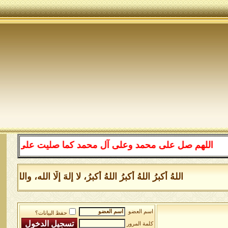
اللهم صل على محمد وعلى آل محمد كما صليت على إبراهيم وعل
اللهُ أكبرُ اللهُ أكبرُ اللهُ أكبرُ، لا إلهَ إلَّا الله، و
اسم العضو
حفظ البيانات؟
كلمة المرور