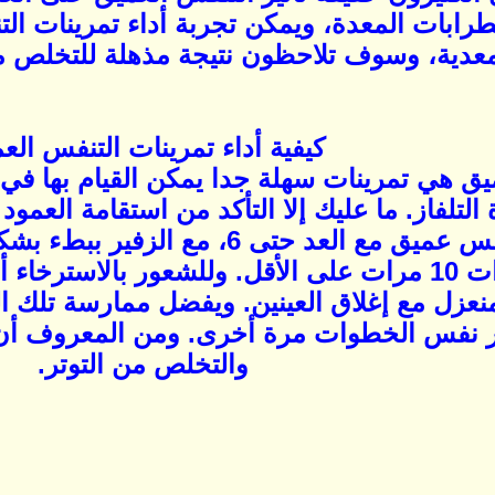
رابات المعدة، ويمكن تجربة أداء تمرينات ال
معدية، وسوف تلاحظون نتيجة مذهلة للتخلص م
كيفية أداء تمرينات التنفس الع
يق هي تمرينات سهلة جدا يمكن القيام بها في
 التلفاز. ما عليك إلا التأكد من استقامة العم
نقوم فيما بعد بأخذ نفس عميق مع الع
ثم تكرر تلك الخطوات 10 مرات على الأقل. وللشعور با
عزل مع إغلاق العينين. ويفضل ممارسة تلك ا
ار نفس الخطوات مرة أخرى. ومن المعروف أن 
والتخلص من التوتر.