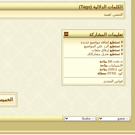
الكلمات الدلالية (Tags)
التنفس
,
اهمية
تعليمات المشاركة
لا تستطيع
إضافة مواضيع جديدة
لا تستطيع
الرد على المواضيع
لا تستطيع
إرفاق ملفات
لا تستطيع
تعديل مشاركاتك
is
BB code
متاحة
الابتسامات
متاحة
كود [IMG]
متاحة
كود HTML
معطلة
قوانين المنتدى
الخميس 6 من اغسطس 2026 , الساعة الان 9