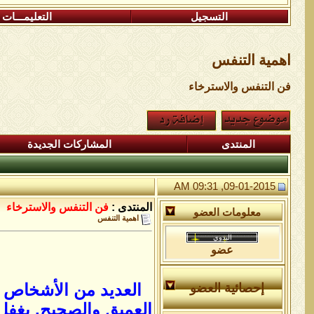
التسجيل
التعليمـــات
اهمية التنفس
فن التنفس والاسترخاء
المنتدى
المشاركات الجديدة
09-01-2015, 09:31 AM
المنتدى :
فن التنفس والاسترخاء
معلومات العضو
اهمية التنفس
عضو
العديد من الأشخاص ل
إحصائية العضو
العميق والصحيح. يغفل 