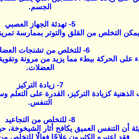
الجسم.
5- تهدئة الجهاز العصبي
مكن التخلص من القلق والتوتر بممارسة تمرين
6- للتخلص من تشنجات العضلات
 على الحركة ببطء مما يزيد من مرونة وتقوي
العضلات.
7- زيادة التركيز
لذهنية كزيادة التركيز، القدرة على التعلم و
التنفس.
8- للتخلص من التجاعيد
ثة أن التنفس العميق يكافح أثار الشيخوخة، 
فقد اعتبره الكثيرون علاجًا فعالًا للتخلص م