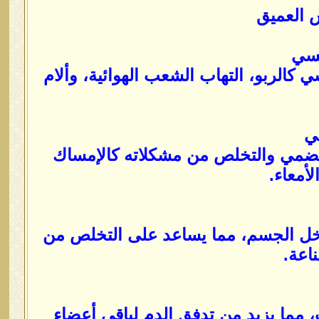
س العميق
كالربو، التهاب الشعب الهوائية، وألام
لهضمي والتخلص من مشكلاته كالإمساك
أمعاء.
خل الجسم، مما يساعد على التخلص من
اعة.
 مما يزيد من تدفق الدم لباقي أعضاء