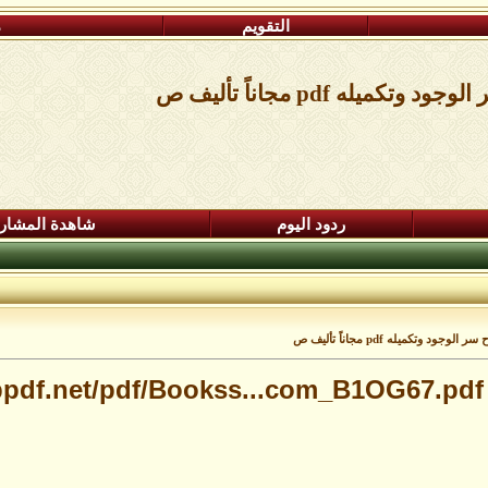
التقويم
م
ه pdf مجاناً تأليف ص
ردود اليوم
شاهدة المشار
تكميله pdf مجاناً تأليف ص
tubpdf.net/pdf/Bookss...com_B1OG67.pdf