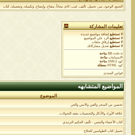
الجمع
,
الوجود
,
سر
,
تحميل
,
تأليف
,
غيب
,
pdf
,
مجاناً
,
مفتاح
,
وإيضاح
,
وتكميله
,
وتفصيله
,
كتاب
تعليمات المشاركة
لا تستطيع
إضافة مواضيع جديدة
لا تستطيع
الرد على المواضيع
لا تستطيع
إرفاق ملفات
لا تستطيع
تعديل مشاركاتك
is
BB code
متاحة
الابتسامات
متاحة
كود [IMG]
متاحة
كود HTML
معطلة
قوانين المنتدى
المواضيع المتشابهه
الموضوع
تحصين من السحر والعين والانس والجن
علاقة الأوراد والأذكار والتحصينات بفقه التحولات،
كتاب الأعضاء والنفس - تأليف الحكيم الترمذي
تحميل كتاب الطواسين للحلاج