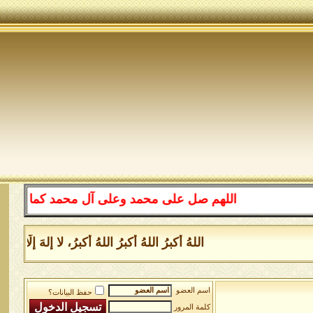
اللهم صل على محمد وعلى آل محمد كما صليت على إب
اللهُ أكبرُ اللهُ أكبرُ اللهُ أكبرُ، لا إلهَ إلَّ
اسم العضو
حفظ البيانات؟
كلمة المرور