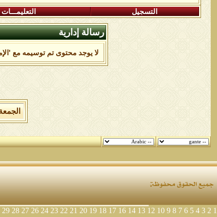
التسجيل
التعليمـــات
رسالة إدارية
لا يوجد محتوى تم توسيمه مع 'الإم
الجمعة 7 من اغسطس 2026 , الساعة الان 08:11:59
29
28
27
26
24
23
22
21
20
19
18
17
16
14
13
12
10
9
8
7
6
5
4
3
2
1