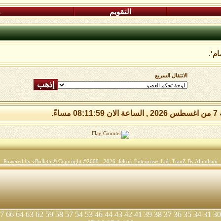
التقويم
م
ام'.
الانتقال السريع
 مساءً.
Powered by vBulletin® Copyright ©2000 - 2026, Jelsoft Enterprises Ltd.
TranZ By Almuhajir
7
66
64
63
62
59
58
57
54
53
46
44
43
42
41
39
38
37
36
35
34
31
30