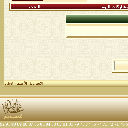
شاركات اليوم
البحث
الاتصال بنا
-
الأرشيف
-
الأعلى
92
91
90
89
88
87
86
85
84
83
82
81
80
79
78
77
75
74
73
72
71
70
6