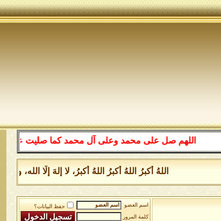
اللهم صل على محمد وعلى آل محمد كما صليت على إبراهيم
اللهُ أكبرُ اللهُ أكبرُ اللهُ أكبرُ، لا إلهَ إلَّا ال
اسم العضو
حفظ البيانات؟
كلمة المرور