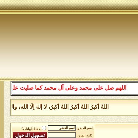
اللهم صل على محمد وعلى آل محمد كما صليت على إبراهيم و
اللهُ أكبرُ اللهُ أكبرُ اللهُ أكبرُ، لا إلهَ إلَّا الله،
اسم العضو
حفظ البيانات؟
كلمة المرور