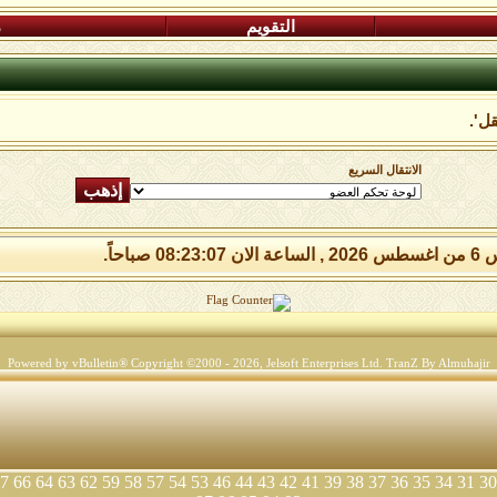
التقويم
م
ل'.
الانتقال السريع
08:23: صباحاً.
Powered by vBulletin® Copyright ©2000 - 2026, Jelsoft Enterprises Ltd.
TranZ By Almuhajir
7
66
64
63
62
59
58
57
54
53
46
44
43
42
41
39
38
37
36
35
34
31
30