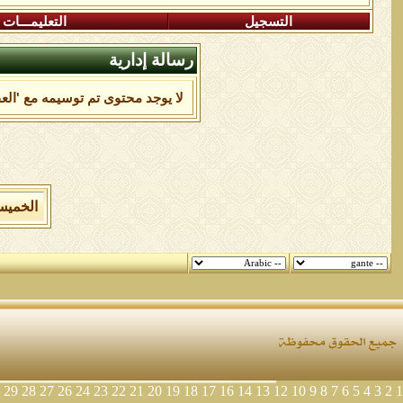
التسجيل
التعليمـــات
رسالة إدارية
لا يوجد محتوى تم توسيمه مع 'العق
الخميس 6 من اغسطس 2026 , الساعة الان 07
29
28
27
26
24
23
22
21
20
19
18
17
16
14
13
12
10
9
8
7
6
5
4
3
2
1