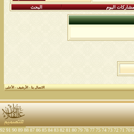
شاركات اليوم
البحث
الاتصال بنا
-
الأرشيف
-
الأعلى
92
91
90
89
88
87
86
85
84
83
82
81
80
79
78
77
75
74
73
72
71
70
6