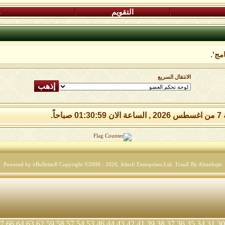
التقويم
م
مج'.
الانتقال السريع
 صباحاً.
Powered by vBulletin® Copyright ©2000 - 2026, Jelsoft Enterprises Ltd.
TranZ By Almuhajir
7
66
64
63
62
59
58
57
54
53
46
44
43
42
41
39
38
37
36
35
34
31
30