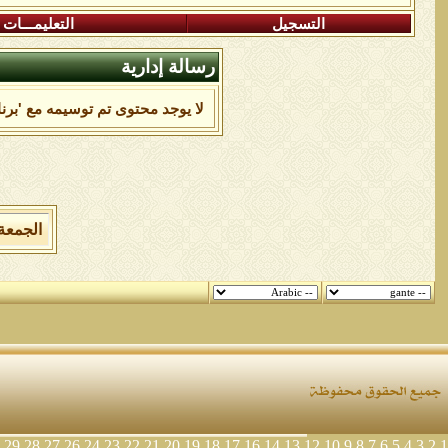
التسجيل
التعليمـــات
رسالة إدارية
لا يوجد محتوى تم توسيمه مع 'برنا
الجمعة 7 من اغسطس 2026 , الساعة الان 01:30:59
29
28
27
26
24
23
22
21
20
19
18
17
16
14
13
12
10
9
8
7
6
5
4
3
2
1