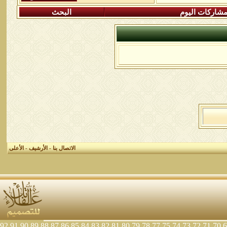
شاركات اليوم
البحث
الاتصال بنا
-
الأرشيف
-
الأعلى
92
91
90
89
88
87
86
85
84
83
82
81
80
79
78
77
75
74
73
72
71
70
6