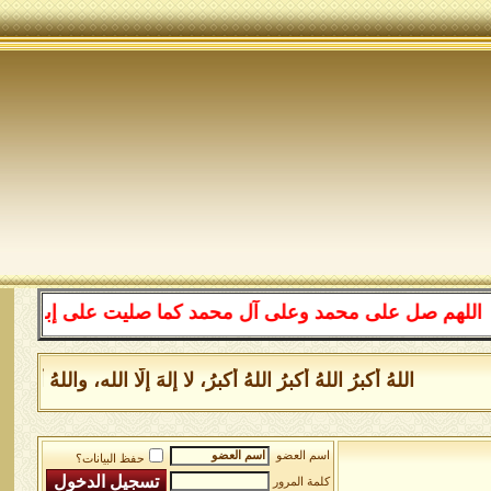
للهم صل على محمد وعلى آل محمد كما صليت على إبراهيم وعلى
اللهُ أكبرُ اللهُ أكبرُ اللهُ أكبرُ، لا إلهَ إلَّا الله، وا
اسم العضو
حفظ البيانات؟
كلمة المرور